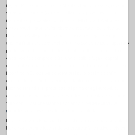
ragioni. Primo, anche da oltre Atlantico hanno messo gli occhi
sui risparmi europei (oltre che sulle attività produttive); in un
momento di probabile sgonfiamento della bolla di Wall Street
certo a Washington preferirebbero che queste ingenti risorse
finissero a Wally piuttosto che rimanere in Europa, e per giunta
anche a finanziare aziende che faranno concorrenza all'apparato
produttivo militare-industriale statunitense. Il secondo punto è
che si vocifera sempre di più di una possibile fuga di capitali
cinesi dall'Europa. I cinesi sanno bene che Trump vuole risolvere
il conflitto in Europa per concentrarsi sul prossimo conflitto
contro di loro nell'indo-pacifico, pertanto si inizia a pensare che
Pechino farà ritirare i propri capitali prima che gli europei, su
ordine americano, inizino a congelarli esattamente come hanno
fatto con i russi,
che stanno rischiando di perdere circa 300
miliardi di euro investiti della loro banca centrale
.
Infatti
è lo stesso Financial Times ad informarci
che le autorità di
Hong Kong stanno lavorando per creare un'alternativa ai sistemi