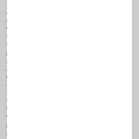
“alfabetizzazione finanziaria” dei risparmiatori: in altri termini
“io il
corsetto te l'ho fatto, caro risparmiatore, ora sei in grado di
camminare con le tue gambe e fare le tue scelte”
, sembra voler dire
la signora von der Layen. Come se bastasse un corsetto da 100
o 200 ore per riuscire a tener testa agli agguerritissimi studi legali,
e agli staff economico-finanziari delle banche!
Ma per quale ragione i Paesi che hanno del risparmio in eccesso
(ovvero sia quelli che hanno il NIIP positivo) dovrebbero
accettare di farlo affluire verso i Paesi con una posizione
finanziaria netta negativa e magari anche per finanziare imprese
che hanno un business rischiosissimo e che potrebbero portare
ad enormi perdite i risparmiatori? In altri termini, perché tedeschi,
olandesi, italiani, austriaci ecc. dovrebbero consegnare i loro
risparmiatori a Macron (e magari Starmer) per farli spennare per
le feste?
La risposta è molto probabilmente nella politica estera e nella
enorme crisi bellica che sta scuotendo l'Europa: francesi e