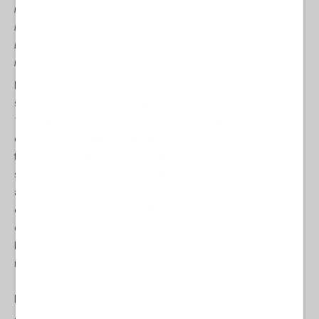
risparmiatori custoditi nei conti correnti bancari (e sostanzialmente
inutilizzati) per trasformarli in capitale di rischio e in investimenti.
L’obiettivo è sostenere la competitività dell’industria europea e le
nuove priorità, a cominciare dalla difesa”.
Dunque l'argomentazione – a leggere il Sole – sarebbe la
seguente: esiste in Europa un enorme massa di risparmi pari a
10 mila miliardi di Euro di piccoli risparmiatori che potrebbero
essere investiti. Per Bacco! Faccio una scoperta: le banche
tengono miliardi e miliardi di euro (ben 10mila!) non investiti per il
semplice fatto che sono depositi a pronti (ovvero pagabili a vista
ai risparmiatori)? Dunque – deduco che – le banche hanno
enormi depositi dove stipano enormi quantità di banconote,
come lo zio Paperone della Walt Disney, e magari come lui i
banchieri nel fine settimana vanno a fare dei meravigliosi bagni
nelle banconote, giusto?
Direi di no.