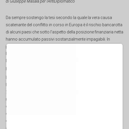
di Giuseppe Masala per l'AntiDiplomatico
Da sempre sostengo la tesi secondo la quale la vera causa
scatenante del conflitto in corso in Europa è il rischio bancarotta
di alcuni paesi che sotto l'aspetto della posizione finanziaria netta
hanno accumulato passivi sostanzialmente impagabili. In
particolare a vivere questa situazione sono la Francia e la Gran
Bretagna che non a caso sono i Paesi che più spingono per
l'invio di truppe in Ucraina sotto la falsa bandiera delle truppe di
pace.
L'anno scorso scrissi un artico
lo che provava a spiegare come
Mario Draghi nella sua proposta illustrata all'Ecofin di Gend del
24 Febbraio 2024
(dove era l'ospite d'onore), ritenesse che il
modo di coniugare gli interessi della Francia, grande debitrice
dell'Unione Europea con quelli della Germania, grande creditrice,
era quello di procedere ad un grande riarmo europeo che
coniugasse l'offerta francese (che è il più grande esportatore di
armi della EU) con le enormi risorse finanziarie presenti nei paesi