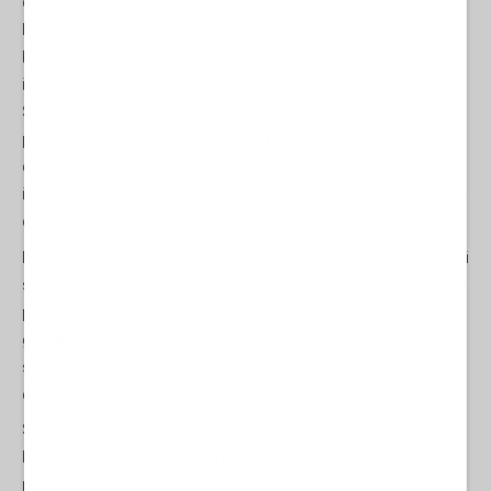
di deposito titoli europei Euroclear e Clearstream, al fine di ridurre
la dipendenza dalle infrastrutture finanziarie occidentali. L'Hong
Kong Exchange (HKEX) e l'Hong Kong Monetary Authority
intendono trasformare il Central Money Market Settlement
System in un depositario internazionale in grado di gestire
pagamenti e valute transfrontaliere, tra cui il renminbi. Tutto
questo sullo sfondo del congelamento dei beni russi, che spinge
i cinesi a cercare alternative, cosa che potrebbe rappresentare un
duro colpo per il sistema finanziario europeo.
Insomma, nonostante la mossa della UE dell'Unione dei Risparmi
sia temeraria – se non spregiudicata – vi è il rischio che sia poco
più di un pannicello caldo in una partita che vede quattro
giocatori (USA, UE, Cina e Russia) e ben tre piani diversi di
scontro; quello economico, quello finanziario e quello bellico-
diplomatico.
Smisurata ambizione per qualsiasi attore umano a razionalità
limitata capire come andrà a finire, ma certamente seguiremo
passo passo questo aspetto della vicenda.