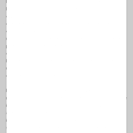
Per quanto mi è dato sapere, gli istituti di credito investono anche
le risorse finanziarie sotto forma di deposito a pronti (i C/C)
ovviamente secondo le migliori regole dell'asset management
che prevede una ponderazione del rischio dell'investimento sotto
ogni aspetto. Ovviamente si lasciano un cuscinetto di liquidità
(sulla scorta della loro esperienza) bastevole a soddisfare senza
patemi le richieste della clientela. Sottolineo, che sappiamo tutti
che qualora ci fosse un improvviso aumento dei prelievi le
banche possono rivolgersi sia al mercato interbancario e come
ultima istanza alla stessa banca centrale. Dunque, tolto il
cuscinetto, tutto viene investito.
Faccio una importante sottolineatura: gli investimenti di queste
risorse sono fatti a nome e per conto della banca, che si assume
i rischi e dove il cliente è assolutamente garantito avendo solo
aperto un conto corrente. Ed è qui che sta il punto. Gli
investimenti che la Commissione UE vorrebbe mobilitare non
sono a nome e per conto della banca ma a nome e per conto del