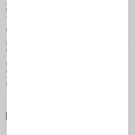
05 Giugno 2026 10:00
- Giuseppe Masala
La guerra fredda culturale: Frances Stonor Saunders
esplora il "cuore di tenebra della civiltà"
30 Maggio 2026 12:00
L'esito catastrofico del vertice di Pechino
16 Maggio 2026 10:00
- Giuseppe Masala
L'escalation ombra della NATO ed il (terribile) bivio di
Mosca
14 Maggio 2026 13:00
- Giuseppe Masala
Le 4 ragioni che dimostrano come l'Ue si stia
preparando al conflitto con la Russia
24 Aprile 2026 12:00
- Giuseppe Masala
L'endpoint di Hormuz e la Grande Guerra Energetica
13 Aprile 2026 10:00
On Fire