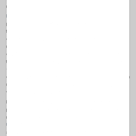
nord europei ed in particolare in Germania.
Ipotizzavo anche che la UE avrebbe
forse costituito un veicolo
privato
ad hoc,
come il MES, dove avrebbero fatto confluire i
finanziamenti a fronte dell'emissione di obbligazioni private;
oppure ancora magari la UE avrebbe optato per far confluire le
risorse in una sorta di Ente Europeo per il Riarmo direttamente
dagli Stati che si sarebbero finanziati con l'emissione di speciali
titoli di stato “di scopo”. Aggiungevo peraltro – sarcasticamente
– che ai burocrati europei non è mai mancata la fantasia quando
c'è da congegnare complessi meccanismi finanziari. E infatti non
mi sono sbagliato, a livello di creatività hanno dato sfoggio di
virtuosismi degni di Magritte!
Infatti proprio in questi giorni è stato fatto trapelare che la UE sta
preparando un provvedimento per la cosiddetta “Unione dei
risparmi e degli investimenti” (
SIU, Savings and Investments
Union
). Si tratta,
cito il Sole24Ore
,
“di un piano che ha l’obiettivo di
smuovere almeno una parte dei 10mila miliardi di euro dei piccoli