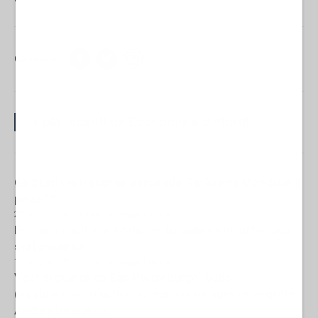
Condividi:
Le più recenti da Economia e dintorni
Gli Stati Uniti stanno perdendo “la Guerra Mondiale a
pezzi”?
25 Giugno 2026 10:00
- Giuseppe Masala
Pechino annuncia il fallimento della controffensiva
statunitense
15 Giugno 2026 10:00
- Giuseppe Masala
Voci di guerra da San Pietroburgo. Sulle
(agghiaccianti) dichiarazioni dell'ex agente segreto
Andrey Bezrukov