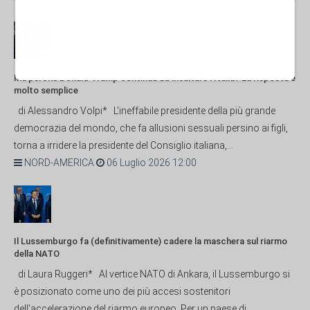
Ma perché Donald Trump continua ad insultare l'Italia? La risposta è
molto semplice
di Alessandro Volpi* L'ineffabile presidente della più grande
democrazia del mondo, che fa allusioni sessuali persino ai figli,
torna a irridere la presidente del Consiglio italiana,...
NORD-AMERICA
06 Luglio 2026 12:00
Il Lussemburgo fa (definitivamente) cadere la maschera sul riarmo
della NATO
di Laura Ruggeri* Al vertice NATO di Ankara, il Lussemburgo si
è posizionato come uno dei più accesi sostenitori
dell'accelerazione del riarmo europeo. Per un paese di...