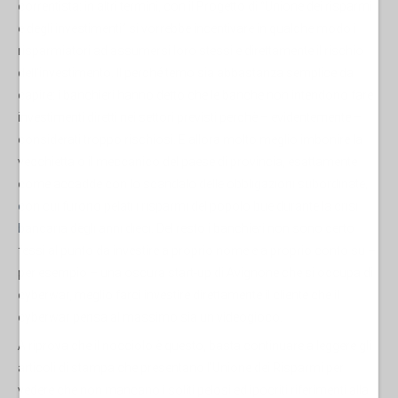
correntista: in altri termini, con il Progetto di “Unione dei risparmi
e degli investimenti” si vorrebbe incentivare in qualche modo i
risparmiatori ad assumersi loro stessi e direttamente il rischio
dell'investimento. Il perché temo sia abbastanza semplice da
capire: i banchieri hanno detto che le banche non intendono fare
investimenti diretti nei settori previsti perchè – evidentemente –
considerati troppo rischiosi. E allora molto meglio imbonire la
vecchietta o il meccanico del paese di provincia, esattamente
come accadde con lo
scandalo delle obbligazioni subordinate,
con cui furono pelati i risparmi del popolo bue durante la crisi
bancaria degli anni dieci
. Del resto i banchieri non sono certo
fessi al punto da investire a proprio nome e a proprio conto su –
per esempio – una oscura start-up di Avignone che si occupa di
cyberwar, meglio farci investire direttamente il cliente che il
cyberwar pensa al massimo sia un videogioco.
A riprova che il nocciolo è questo, basta continuare a leggere gli
articoli di stampa che presentano l'Unione dei Risparmi per
vedere che non mancano i soliti pelosi ed ipocriti riferimenti alla