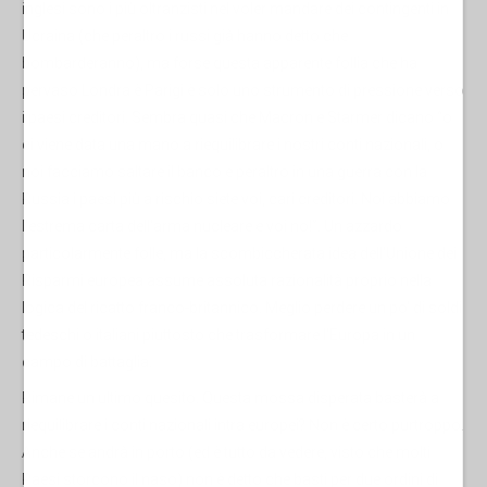
inglesi sono i più oltranzisti nel voler mandare dei contingenti in
Ucraina (che peraltro i russi già hanno detto che
bombarderanno), ma forse questa apparente follia che ha
pervaso Londra è Parigi è solo uno strumento di pressione verso
i paesi creditori. Sembra quasi che Macron e Starmer dicano “o
ci viene data una mano a riequilibrare i nostri conti nazionali, o
noi facciamo saltare il banco e peraltro in una guerra con la
Russia i paesi più a rischio siete voi, cari creditori. Noi abbiamo
l'estrema carta dell'arma nucleare e voi no!”. Un azzardo
particolarmente folle, ma la scombiccherata idea dell'Unione dei
Risparmi europea assume assoluta razionalità proprio nella
logica del ricatto franco-britannico. Meglio perdere un po' di soldi
tedeschi o italiani piuttosto che trasformare l'Europa in un
campo di battaglia.
Rimane un ultimo quesito. Questa mossa disperata basterà a
riequilibrare i conti nazionali intra europei? Non è certo purtroppo.
Anche se andrà in porto (ed è tutto da vedere, visto che molti
Paesi storcono il naso) non è detto che basti per due ordini di