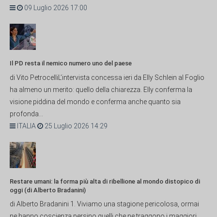
09 Luglio 2026 17:00
Il PD resta il nemico numero uno del paese
di Vito PetrocelliL’intervista concessa ieri da Elly Schlein al Foglio
ha almeno un merito: quello della chiarezza. Elly conferma la
visione piddina del mondo e conferma anche quanto sia
profonda...
ITALIA
25 Luglio 2026 14:29
Restare umani: la forma più alta di ribellione al mondo distopico di
oggi (di Alberto Bradanini)
di Alberto Bradanini 1. Viviamo una stagione pericolosa, ormai
ne hanno coscienza persino quelli che ne traggono i maggiori