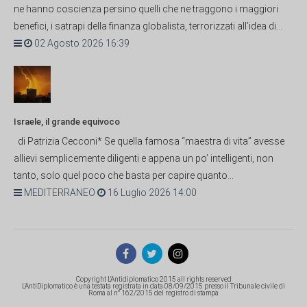
ne hanno coscienza persino quelli che ne traggono i maggiori
benefici, i satrapi della finanza globalista, terrorizzati all’idea di...
02 Agosto 2026 16:39
Israele, il grande equivoco
di Patrizia Cecconi* Se quella famosa “maestra di vita” avesse
allievi semplicemente diligenti e appena un po’ intelligenti, non
tanto, solo quel poco che basta per capire quanto...
MEDITERRANEO
16 Luglio 2026 14:00
Copyright L'Antidiplomatico 2015 all rights reserved
L'AntiDiplomatico è una testata registrata in data 08/09/2015 presso il Tribunale civile di
Roma al n° 162/2015 del registro di stampa