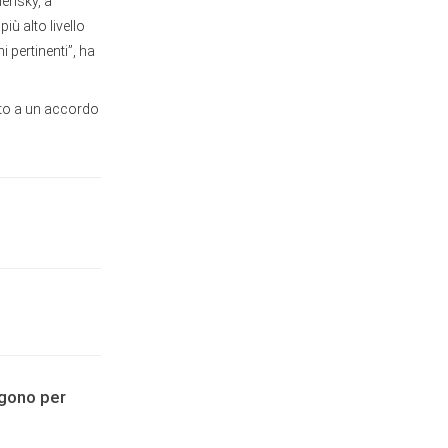
lensky, a
ù alto livello
 pertinenti”, ha
ato a un accordo
agono per