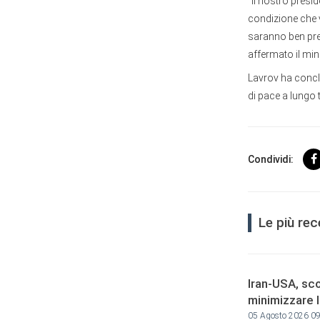
“Il nostro presi
condizione che v
saranno ben prep
affermato il mini
Lavrov ha concl
di pace a lungo 
Condividi:
Le più re
Iran-USA, sco
minimizzare 
05 Agosto 2026 0