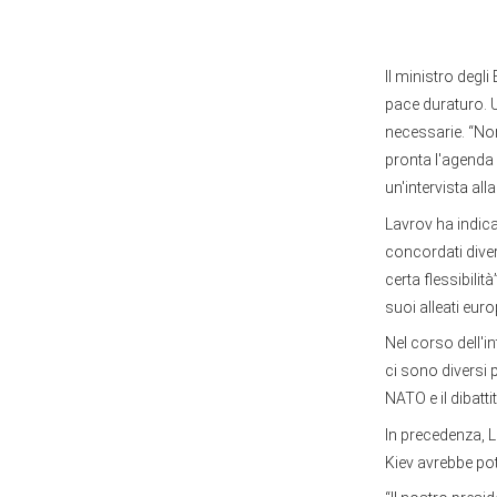
Il ministro degl
pace duraturo. U
necessarie. “Non
pronta l'agenda 
un'intervista all
Lavrov ha indicat
concordati diver
certa flessibili
suoi alleati euro
Nel corso dell'i
ci sono diversi 
NATO e il dibattit
In precedenza, L
Kiev avrebbe pot