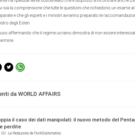
dente ha ripetutamente sottolineato che è disposto a incontrare anche Ze
i sia la comprensione che tutte le questioni che richiedono un esame al pi
arate e che gli esperti e i ministri avranno preparato le raccomandazioni
stro degli Esteri.
uso affermando che il regime ucraino dimostra di non essere interess
termine.
centi da WORLD AFFAIRS
ppia il caso dei dati manipolati: il nuovo metodo del Pent
le perdite
9:00
- La Redazione de l'AntiDiplomatico