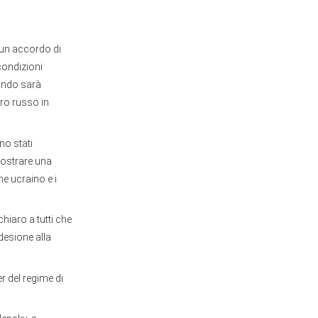
 un accordo di
condizioni
uando sarà
tro russo in
no stati
mostrare una
me ucraino e i
hiaro a tutti che
desione alla
r del regime di
.