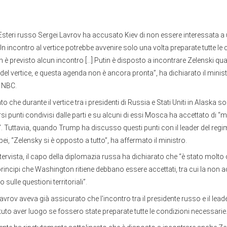
i Esteri russo Sergei Lavrov ha accusato Kiev di non essere interessata a
n incontro al vertice potrebbe avvenire solo una volta preparate tutte le 
 è previsto alcun incontro [...] Putin è disposto a incontrare Zelenski q
del vertice, e questa agenda non è ancora pronta”, ha dichiarato il minis
a NBC.
o che durante il vertice tra i presidenti di Russia e Stati Uniti in Alaska so
si punti condivisi dalle parti e su alcuni di essi Mosca ha accettato di “
tà”. Tuttavia, quando Trump ha discusso questi punti con il leader del regi
pei, “Zelensky si è opposto a tutto”, ha affermato il ministro.
ntervista, il capo della diplomazia russa ha dichiarato che “è stato molto c
principi che Washington ritiene debbano essere accettati, tra cui la non a
o sulle questioni territoriali”.
avrov aveva già assicurato che l'incontro tra il presidente russo e il leade
uto aver luogo se fossero state preparate tutte le condizioni necessarie