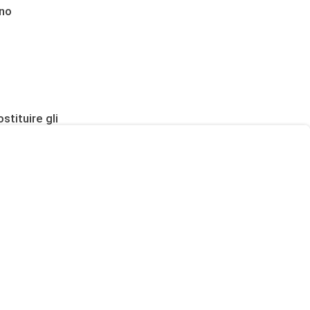
ano
stituire gli
rabia Saudita
mentiscono
i Ceuta da