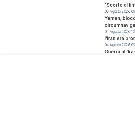
"Scorte al li
05 Agosto 2026 0
Yemen, blocc
circumnavigar
User
04 Agosto 2026 1
Consent
l'Iran era pr
Prompt
04 Agosto 2026 0
Guerra all'Ira
Focus
Prompt
arsenali
04 Agosto 2026 0
Canale diplom
03 Agosto 2026 0
"Una guerra i
03 Agosto 2026 0
Petro accusa 
parte dei ma
02 Agosto 2026 1