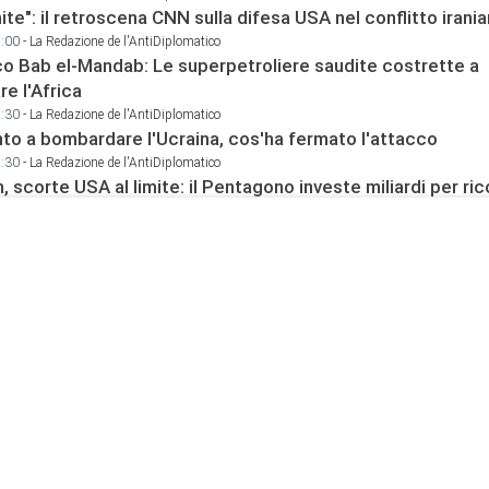
mite": il retroscena CNN sulla difesa USA nel conflitto irani
9:00
- La Redazione de l'AntiDiplomatico
o Bab el-Mandab: Le superpetroliere saudite costrette a
e l'Africa
2:30
- La Redazione de l'AntiDiplomatico
onto a bombardare l'Ucraina, cos'ha fermato l'attacco
9:30
- La Redazione de l'AntiDiplomatico
n, scorte USA al limite: il Pentagono investe miliardi per rico
9:00
- La Redazione de l'AntiDiplomatico
atico resta aperto: cosa si sono detti i ministri di Iran e A
8:00
- La Redazione de l'AntiDiplomatico
llegale": Trump minimizza le perdite in Iran, ma i dati lo s
8:00
- La Redazione de l'AntiDiplomatico
Netanyahu di essere responsabile "dell'invasione civile d
rocchini"
5:15
- La Redazione de l'AntiDiplomatico