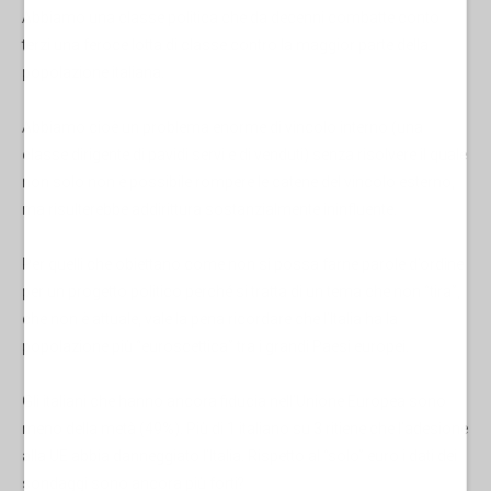
Abbiamo una classe politica che da decenni combatte conto
terzi una feroce lotta di classe contro la maggior parte della
popolazione italiana.
Abbiamo cioè un problema enorme di vincolo interno (una
classe dirigente di pavidi servi e di venduti) senza risolvere il quale
non solo non è possibile rompere le catene del vincolo esterno,
ma risulterebbe addirittura sostanzialmente ininfluente.
Per quelli che obiettano come non si possa farne parole d’ordine
per un progetto politico perché si tratta di un tema che non “tira”,
che non è attuale, vale la pena ricordare che l’Italia ha la
popolazione più “euroscettica” tra i grandi Paesi europei.
Gli italiani che hanno ancora fiducia nell’Unione Europea sono
meno della metà (49%). Più di 1 italiano su 3 ritiene che l’adesione
alla UE abbia danneggiato l’Italia. Rispetto al “solo” euro i dati dei
sondaggi sono ancora più forti?