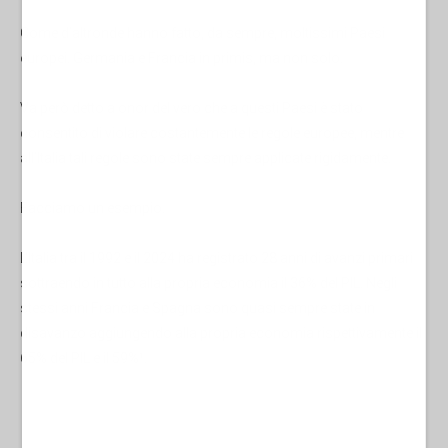
Come d’altronde hanno fatto, da sempre, moltissimi Paesi
europei. Germania e Francia in primis, ma non solo.
Va però detto a onor del vero che a questi Paesi è stato
consentito di violare costantemente le regole europee, mentre
all’Italia tali regole sono state sempre applicate rigidamente.
Facciamo un esempio.
L'Italia tra il 1992 e il 2024 ha registrato 28 anni di avanzi primari
sottraendo in tutto alla propria economia il 36% del PIL. Negli
stessi anni Francia e Spagna sono quasi sempre state in
disavanzo aggiungendo alla propria economia rispettivamente il
65% del PIL e il 59%¹.