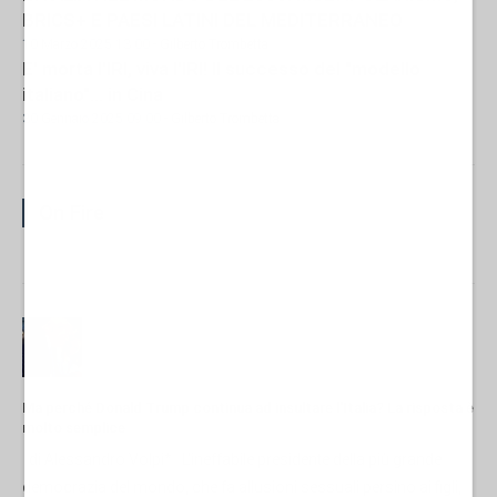
BRICS+ E PAESI LATINI DEL MEDITERRANEO
10 Marzo 2025 13:00
- Gilberto Trombetta
E' morta l'IRI, viva l'IRI! Il successo del "modello
italiano"... in Cina
30 Gennaio 2025 09:00
- Gilberto Trombetta
On Fire
Ma perché Donald Trump continua ad insultare l'Italia? La risposta è
molto semplice
di Alessandro Volpi* L'ineffabile presidente della più grande
democrazia del mondo, che fa allusioni sessuali persino ai figli,