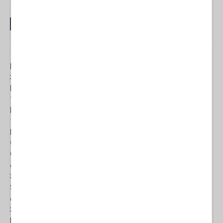
Le più recenti da Lo Squillo
Italia e vincolo esterno
20 Luglio 2026 13:00
- Gilberto Trombetta
Il peggiore dei crimini possibili
15 Gennaio 2026 14:25
- Gilberto Trombetta
DELENDA EST
12 Dicembre 2025 15:00
La Festa ai Lavoratori
01 Maggio 2025 15:00
- Gilberto Trombetta
Olivier Blanchard e il falso mito dell'indipendenza
della Banca centrale
28 Aprile 2025 07:00
- Gilberto Trombetta
Stato di eccezione e vincolo esterno: ora Draghi
dice (parte della) verità e per i motivi sbagliati
20 Marzo 2025 11:00
- Gilberto Trombetta
L’ITALIA NEL MONDO DEL 2050: MULTIPOLARISMO,