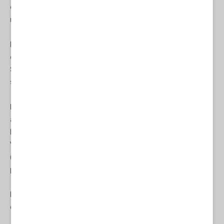
economie in via di sviluppo): rispettivamente dell’1,6% e dell’1,3%
medio annuo dal 2000 a oggi³.
Inoltre, molti Paesi europei oltre all’Italia hanno per esempio visto
crollare la loro produzione industriale. Per restare a Francia e
Spagna, quella francese è crollata del 10% dal 2000 a oggi, quella
spagnola del 6%?.
Dicevamo che le regole europee sono uguali per tutti, ma per
alcuni sono più uguali che per altri. È oggettivo (ricordate la
lettera della BCE all’Italia del 5 agosto 2011 vero?).
Va però anche sottolineato che solo l’Italia ha da decenni
(almeno dall’inizio dell’eversiva Seconda Repubblica) una classe
politica completamente succube del vincolo esterno.
E questo spiega perché la rottura del vincolo esterno è una
condizione necessaria ma non sufficiente.