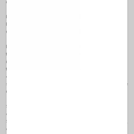
di Gilberto Trombetta
Il recupero della sovranità, quindi l’uscita da Unione Europea ed
Eurozona in primis, è, come è sempre stato detto da queste parti,
una condizione necessaria ma non sufficiente.
Necessaria perché tutto quello che l’Italia dovrebbe fare per
tornare a essere un Paese in cui valga davvero la pena vivere –
invertendo quindi quel progressivo e decennale processo di
terzomondizzazione (deindustrializzazione, precariato,
deflazione salariale, disuguaglianze, distruzione dello stato
sociale) – non è semplicemente possibile all’interno della cornice
unionista.
Sarebbe solo parzialmente possibile infrangendo
quotidianamente tutti i vincoli europei (sul deficit/PIL, sugli aiuti di
Stato, sulle nazionalizzazioni, sulla libera circolazione dei capitali,
ecc.).