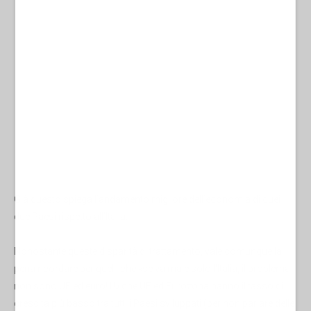
Già questo spiega l’andamento migliore dell’economia di quei
due Paesi rispetto all’Italia.
Nonostante queste disparità di trattamento, vale comunque la
pena ricordare per quelli che «se va male solo l'Italia, il problema
non sono UE ed euro!1!» che UE ed Eurozona hanno il tasso di
crescita più basso tra tutti i Paesi sviluppati (per non parlare delle