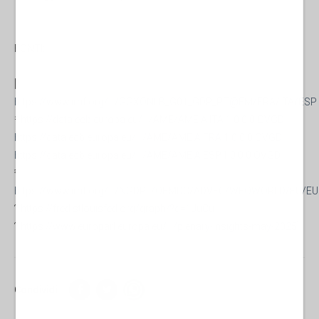
FONTI:
[¹
https://www.imf.org/.../GGXONLB_G01_GDP_PT@FM/FRA/ITA/ESP
²
https://data.ecb.europa.eu/.../AME/AME.A.ITA.1.0.0.0.OVGD
https://data.ecb.europa.eu/.../AME/AME.A.FRA.1.0.0.0.OVGD
https://data.ecb.europa.eu/.../AME/AME.A.ESP.1.0.0.0.OVGD
³
https://www.imf.org/.../NGDP.../OEMDC/ADVEC/WEOWORLD/EU/E
?
https://fred.stlouisfed.org/graph/?g=1JuCu
?
https://www.europarl.europa.eu/.../plenary-insights-may-2025
]
Condividi: