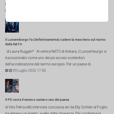
torna a irridere la presidente del Consiglio italiana,...
NORD-AMERICA
06 Luglio 2026 12:00
Il Lussemburgo fa (definitivamente) cadere la maschera sul riarmo
della NATO
di Laura Ruggeri* Al vertice NATO di Ankara, il Lussemburgo si
è posizionato come uno dei più accesi sostenitori
dell'accelerazione del riarmo europeo. Per un paese di...
09 Luglio 2026 17:00
Il PD resta il nemico numero uno del paese
di Vito PetrocelliL’intervista concessa ieri da Elly Schlein al Foglio
ha almeno un merito: quello della chiarezza. Elly conferma la