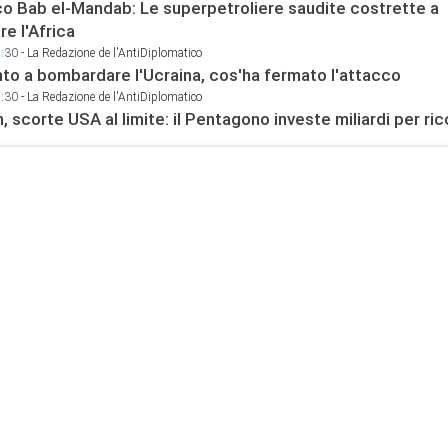
o Bab el-Mandab: Le superpetroliere saudite costrette a
e l'Africa
2:30
- La Redazione de l'AntiDiplomatico
onto a bombardare l'Ucraina, cos'ha fermato l'attacco
9:30
- La Redazione de l'AntiDiplomatico
n, scorte USA al limite: il Pentagono investe miliardi per rico
9:00
- La Redazione de l'AntiDiplomatico
atico resta aperto: cosa si sono detti i ministri di Iran e A
8:00
- La Redazione de l'AntiDiplomatico
llegale": Trump minimizza le perdite in Iran, ma i dati lo s
8:00
- La Redazione de l'AntiDiplomatico
Netanyahu di essere responsabile "dell'invasione civile d
rocchini"
5:15
- La Redazione de l'AntiDiplomatico