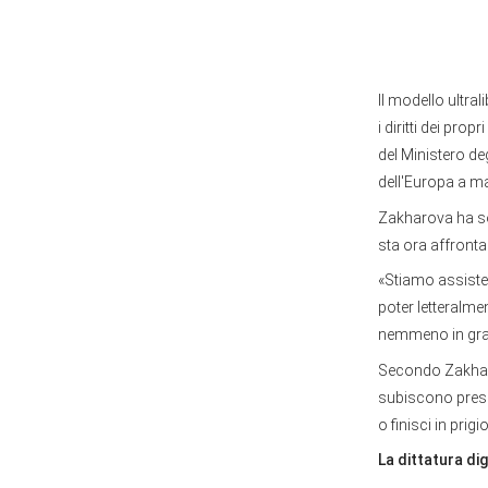
Il modello ultra
i diritti dei prop
del Ministero de
dell'Europa a m
Zakharova ha so
sta ora affronta
«Stiamo assisten
poter letteralme
nemmeno in grado 
Secondo Zakharova
subiscono pressi
o finisci in prig
La dittatura di