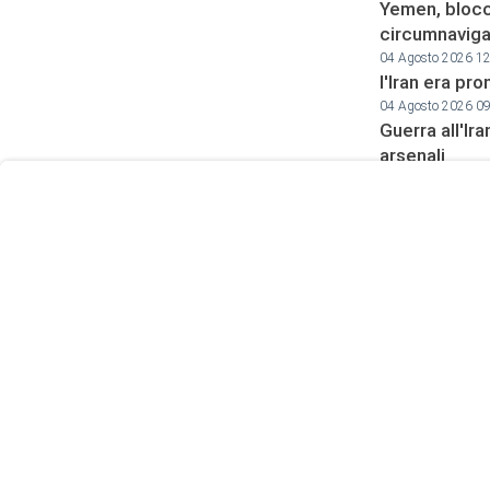
Yemen, blocc
circumnavigar
04 Agosto 2026 1
User
l'Iran era pr
Consent
04 Agosto 2026 0
Prompt
Guerra all'Ira
arsenali
Focus
Prompt
04 Agosto 2026 0
Canale diplom
03 Agosto 2026 0
"Una guerra i
03 Agosto 2026 0
Petro accusa 
parte dei ma
02 Agosto 2026 1
On Fire