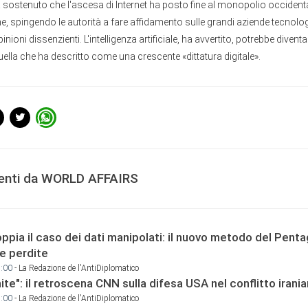
 sostenuto che l'ascesa di Internet ha posto fine al monopolio occident
e, spingendo le autorità a fare affidamento sulle grandi aziende tecnolo
nioni dissenzienti. L'intelligenza artificiale, ha avvertito, potrebbe diventa
ella che ha descritto come una crescente «dittatura digitale».
centi da WORLD AFFAIRS
ppia il caso dei dati manipolati: il nuovo metodo del Pent
le perdite
9:00
- La Redazione de l'AntiDiplomatico
mite": il retroscena CNN sulla difesa USA nel conflitto irani
9:00
- La Redazione de l'AntiDiplomatico