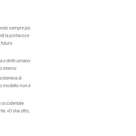
itando sempre più
ovedì la portavoce
 futuro
e diritti umani»
o interno.
sosteneva di
sto modello non è
pa occidentale
. «O stai zitto,