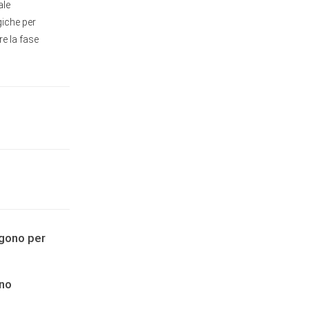
ale
giche per
re la fase
agono per
ano