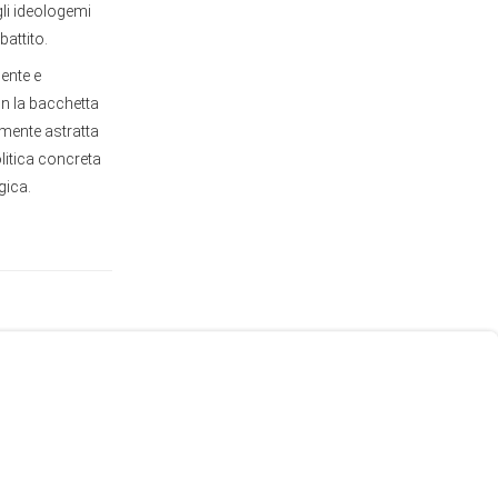
gli ideologemi
battito.
ente e
n la bacchetta
mente astratta
olitica concreta
gica.