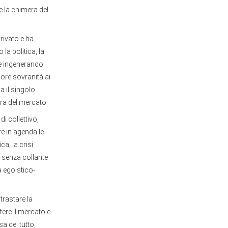
e la chimera del
privato e ha
la politica, la
le ingenerando
riore sovranità ai
a il singolo
ura del mercato.
i collettivo,
ere in agenda le
a, la crisi
 senza collante
a egoistico-
trastare la
tere il mercato e
sa del tutto