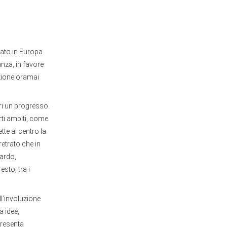
cato in Europa
anza, in favore
izione oramai
tri un progresso.
erti ambiti, come
tte al centro la
rretrato che in
nardo,
esto, tra i
l’involuzione
a idee,
presenta