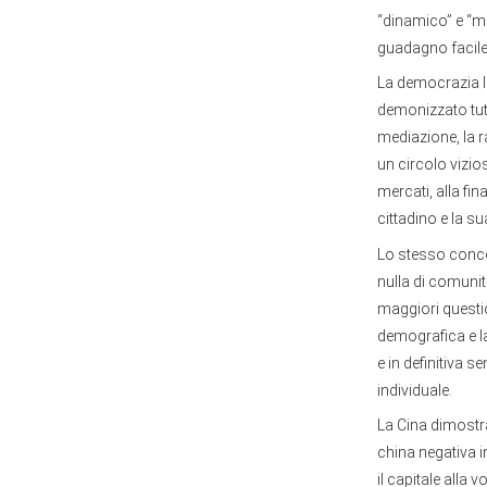
“dinamico” e “mo
guadagno facile
La democrazia lib
demonizzato tutt
mediazione, la r
un circolo vizioso
mercati, alla fi
cittadino e la s
Lo stesso concet
nulla di comunita
maggiori questio
demografica e l
e in definitiva 
individuale.
La Cina dimostr
china negativa i
il capitale alla v