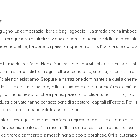
s*
giugno. La democrazia liberale è agli sgoccioli. La strada che ha imboc
 la progressiva neutralizzazione del conflitto sociale e della rappresent
 tecnocratica, ha portato i paesi europei, e in primis l’Italia, a una cond
se fermo da trent’anni. Non c’è un capitolo della vita statale in cui si regis
anni fa siamo indietro in ogni settore: tecnologia, energia, industria. In c
rtificiale non esistiamo. Seppure la narrazione dominante sia quella che me
 e la figura dell’imprenditore, in Italia il sistema delle imprese è molto più a
iori industrie sono tutte a partecipazione pubblica, tutte: Eni, Enel, Leo
ndustrie private hanno pensato bene di spostare i capitali all’estero. Per il r
il solo settore bancario e delle assicurazioni.
triale si deve aggiungere una profonda regressione culturale combinata al
l’invecchiamento dell’età media. L’Italia è un paese senza pensiero, senz
 del tirare a campare e la meschineria piccolo-borghese. Chi si autorap