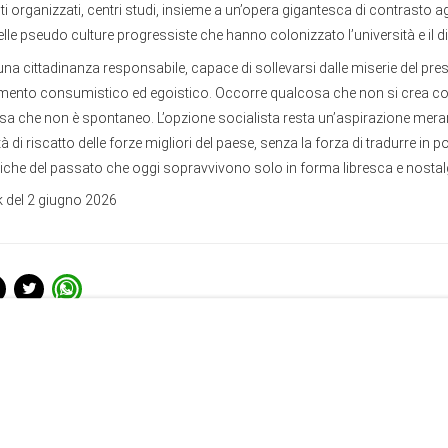
i organizzati, centri studi, insieme a un’opera gigantesca di contrasto a
 delle pseudo culture progressiste che hanno colonizzato l’università e il di
a cittadinanza responsabile, capace di sollevarsi dalle miserie del pres
mento consumistico ed egoistico. Occorre qualcosa che non si crea co
a che non è spontaneo. L’opzione socialista resta un’aspirazione mera
 di riscatto delle forze migliori del paese, senza la forza di tradurre in p
litiche del passato che oggi sopravvivono solo in forma libresca e nostal
 del 2 giugno 2026
enti da Mondo grande e terribile