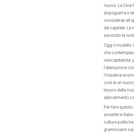
nuovo. La Cina 
dopoguerra e alm
considerati all
del capitale. La 
secondo la nostr
Oggi il modello 
che contemplava
neocapitalista: 
l’alienazione co
l’iniziativa eco
cioè di un nuovo
tesoro della nost
abbrutimento co
Per fare questo 
assente in Itali
culture politiche
gramsciano e per