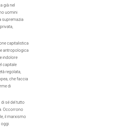
a già nel
ino uomini
la supremazia
privata,
ne capitalistica
ne antropologica
e indolore
l capitale
età regolata,
opea, che faccia
orme di
di sé del tutto
ità. Occorrono
ale, il marxismo
 oggi.