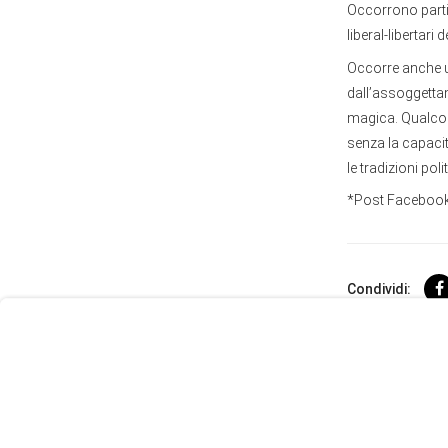
Occorrono partit
liberal-libertari
Occorre anche un
dall’assoggetta
magica. Qualcos
senza la capacità
le tradizioni po
*Post Facebook
User
Consent
Prompt
Condividi:
Focus
Prompt
Le più rec