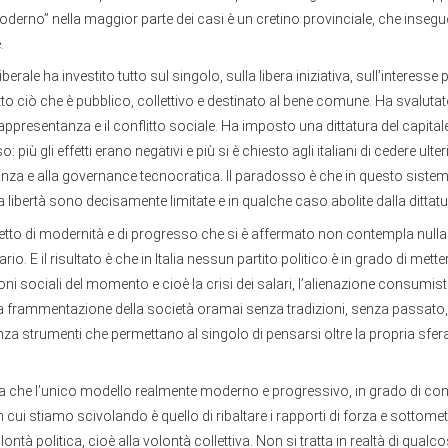
derno” nella maggior parte dei casi è un cretino provinciale, che insegu
.
erale ha investito tutto sul singolo, sulla libera iniziativa, sull’interesse 
o ciò che è pubblico, collettivo e destinato al bene comune. Ha svalutato 
appresentanza e il conflitto sociale. Ha imposto una dittatura del capita
: più gli effetti erano negativi e più si è chiesto agli italiani di cedere ulte
nanza e alla governance tecnocratica. Il paradosso è che in questo sistem
ua libertà sono decisamente limitate e in qualche caso abolite dalla dittat
to di modernità e di progresso che si è affermato non contempla nulla d
rio. E il risultato è che in Italia nessun partito politico è in grado di mett
ni sociali del momento e cioè la crisi dei salari, l’alienazione consumistic
a frammentazione della società oramai senza tradizioni, senza passato,
senza strumenti che permettano al singolo di pensarsi oltre la propria sfer
a che l’unico modello realmente moderno e progressivo, in grado di con
n cui stiamo scivolando è quello di ribaltare i rapporti di forza e sottomet
olontà politica, cioè alla volontà collettiva. Non si tratta in realtà di qualco