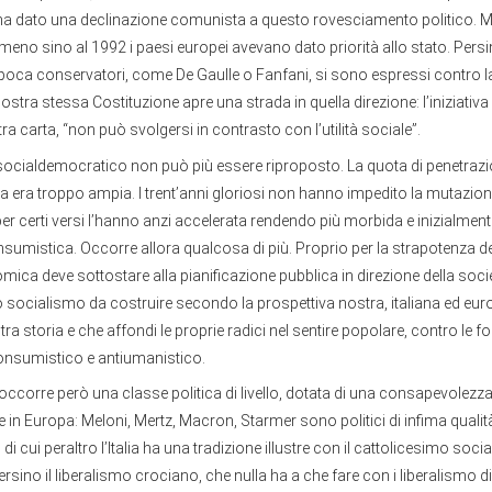
ha dato una declinazione comunista a questo rovesciamento politico. M
eno sino al 1992 i paesi europei avevano dato priorità allo stato. Pers
’epoca conservatori, come De Gaulle o Fanfani, si sono espressi contro 
nostra stessa Costituzione apre una strada in quella direzione: l’iniziativa 
a carta, “non può svolgersi in contrasto con l’utilità sociale”.
socialdemocratico non può più essere riproposto. La quota di penetrazio
 era troppo ampia. I trent’anni gloriosi non hanno impedito la mutazio
per certi versi l’hanno anzi accelerata rendendo più morbida e inizialment
nsumistica. Occorre allora qualcosa di più. Proprio per la strapotenza de
nomica deve sottostare alla pianificazione pubblica in direzione della soci
 socialismo da costruire secondo la prospettiva nostra, italiana ed eur
ra storia e che affondi le proprie radici nel sentire popolare, contro le f
nsumistico e antiumanistico.
occorre però una classe politica di livello, dotata di una consapevolezza 
a e in Europa: Meloni, Mertz, Macron, Starmer sono politici di infima qual
, di cui peraltro l’Italia ha una tradizione illustre con il cattolicesimo soci
sino il liberalismo crociano, che nulla ha a che fare con i liberalismo di