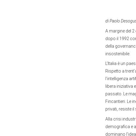
di Paolo Desogu
A margine del 2 
dopo il 1992 con
della governance
insostenibile.
L’Italia è un pae
Rispetto a trent’
l’intelligenza a
libera iniziativa
passato. Le magg
Fincantieri. Le i
privati, resiste 
Alla crisi indus
demografica e al
dominano l’idea