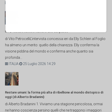
09 Luglio 2026 17:00
Il PD resta il nemico numero uno del paese
di Vito PetrocelliL’intervista concessa ieri da Elly Schlein al Foglio
ha almeno un merito: quello della chiarezza. Elly conferma la
visione piddina del mondo e conferma anche quanto sia
profonda...
ITALIA
25 Luglio 2026 14:29
Restare umani: la forma più alta di ribellione al mondo distopico di
oggi (di Alberto Bradanini)
di Alberto Bradanini 1. Viviamo una stagione pericolosa, ormai
ne hanno coscienza persino quelli che ne traggono i maggiori