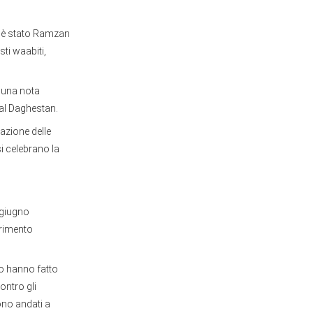
o, è stato Ramzan
ti waabiti,
n una nota
 al Daghestan.
zzazione delle
si celebrano la
 giugno
erimento
so hanno fatto
ontro gli
ono andati a