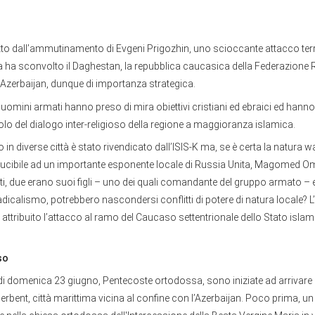
to dall’ammutinamento di Evgeni Prigozhin, uno scioccante attacco terr
 ha sconvolto il Daghestan, la repubblica caucasica della Federazione 
l’Azerbaijan, dunque di importanza strategica.
mini armati hanno preso di mira obiettivi cristiani ed ebraici ed hann
lo del dialogo inter-religioso della regione a maggioranza islamica.
o in diverse città è stato rivendicato dall’ISIS-K ma, se è certa la natura w
ucibile ad un importante esponente locale di Russia Unita, Magomed Om
nati, due erano suoi figli – uno dei quali comandante del gruppo armato – e 
radicalismo, potrebbero nascondersi conflitti di potere di natura locale? L’
attribuito l’attacco al ramo del Caucaso settentrionale dello Stato islami
so
di domenica 23 giugno, Pentecoste ortodossa, sono iniziate ad arrivare l
Derbent, città marittima vicina al confine con l’Azerbaijan. Poco prima, 