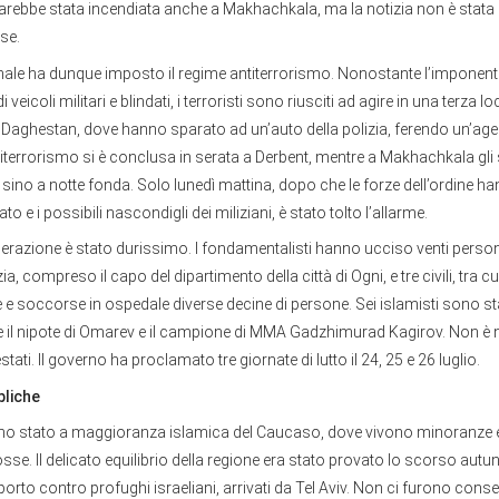
rebbe stata incendiata anche a Makhachkala, ma la notizia non è stat
sse.
onale ha dunque imposto il regime antiterrorismo. Nonostante l’imponent
eicoli militari e blindati, i terroristi sono riusciti ad agire in una terza loca
 Daghestan, dove hanno sparato ad un’auto della polizia, ferendo un’age
iterrorismo si è conclusa in serata a Derbent, mentre a Makhachkala gli
sino a notte fonda. Solo lunedì mattina, dopo che le forze dell’ordine 
to e i possibili nascondigli dei miliziani, è stato tolto l’allarme.
’operazione è stato durissimo. I fondamentalisti hanno ucciso venti persone 
zia, compreso il capo del dipartimento della città di Ogni, e tre civili, tra c
e e soccorse in ospedale diverse decine di persone. Sei islamisti sono stat
li e il nipote di Omarev e il campione di MMA Gadzhimurad Kagirov. Non è
estati. Il governo ha proclamato tre giornate di lutto il 24, 25 e 26 luglio.
bliche
uno stato a maggioranza islamica del Caucaso, dove vivono minoranze 
sse. Il delicato equilibrio della regione era stato provato lo scorso autun
rto contro profughi israeliani, arrivati da Tel Aviv. Non ci furono con