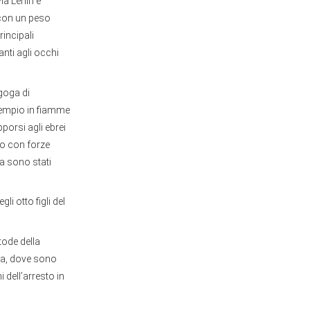
ia Lenin e
 con un peso
rincipali
anti agli occhi
goga di
 tempio in fiamme
porsi agli ebrei
oco con forze
ia sono stati
 otto figli del
tode della
ala, dove sono
 dell’arresto in