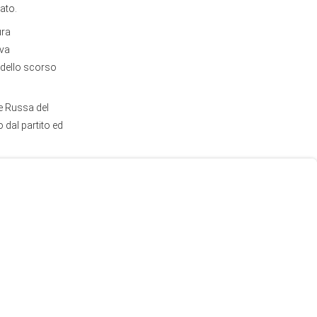
ato.
ura
eva
o dello scorso
ne Russa del
dal partito ed
 culto cristiani
o). La reazione
 occasioni, come
’intenzione degli
 sulla fede per
re con una
 più teso con le
emisti della