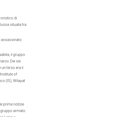
oristico di
Russa situata tra
o assassinato
aabita, il gruppo
arov. Dei sei
un terzo era il
Institute of
co (IS), Wilayat
e prime notizie
un gruppo armato