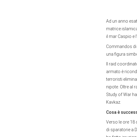
Ad un anno esat
matrice islamica
il mar Caspio e 
Commandos di uo
una figura simbo
Il raid coordinat
armato è ricond
terroristi elimi
nipote. Oltre al 
Study of War ha 
Kavkaz.
Cosa è succes
Verso le ore 18 
di sparatorie a 