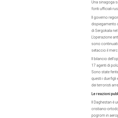
Una sinagoga sa
fonti ufficiali ru
Il governo regi
dispiegamento di v
di Sergokala nel
L’operazione ant
sono continuati 
setaccio il merca
Il bilancio dell
17 agenti di poli
Sono state ferit
questi i due fig
dei terroristi arr
Le reazioni pub
Il Daghestan è 
cristiano-ortodo
pogrom in aeropo