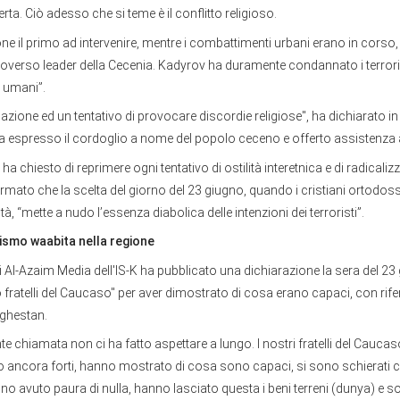
erta. Ciò adesso che si teme è il conflitto religioso.
ne il primo ad intervenire, mentre i combattimenti urbani erano in cors
roverso leader della Cecenia. Kadyrov ha duramente condannato i terroris
n umani”.
azione ed un tentativo di provocare discordie religiose", ha dichiarato i
i ha espresso il cordoglio a nome del popolo ceceno e offerto assistenza
ll ha chiesto di reprimere ogni tentativo di ostilità interetnica e di radicali
fermato che la scelta del giorno del 23 giugno, quando i cristiani ortodos
à, “mette a nudo l’essenza diabolica delle intenzioni dei terroristi”.
ismo waabita nella regione
 di Al-Azaim Media dell'IS-K ha pubblicato una dichiarazione la sera del 23
o fratelli del Caucaso" per aver dimostrato di cosa erano capaci, con rif
aghestan.
te chiamata non ci ha fatto aspettare a lungo. I nostri fratelli del Cauca
 ancora forti, hanno mostrato di cosa sono capaci, si sono schierati c
nno avuto paura di nulla, hanno lasciato questa i beni terreni (dunya) e s