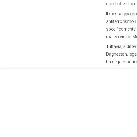
combattere per l
Il messaggio pot
antiterrorismo 
specificamente a
marzo vicino M
User
Tuttavia, a diff
Consent
Daghestan, lega
Prompt
ha negato ogni c
Focus
Prompt
La popolazione no
ed ebraici, un po
delle forze dell’
si sa bene, le f
islamisti di lanc
ottenere il sost
repressione san
Il Daghestan no
minorante musulm