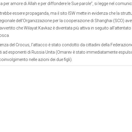
a per amore di Allah e per diffondere le Sue parole”, si legge nel comunic
rebbe essere propaganda, ma il sito ISW mette in evidenza che la strutt
regionale dell'Organizzazione per la cooperazione di Shanghai (SCO) av
vvertito che Wilayat Kavkaz è diventata più attiva in seguito all'attentat
osca.
erenza del Crocus, l’attacco è stato condotto da cittadini della Federazio
ti ad esponenti di Russia Unita (Omarev è stato immediatamente espulso 
oinvolgimento nelle azioni dei due figli).
n è stata presa di mira. I terroristi hanno scelto come obiettivi luoghi di
pe simbolo del dialogo tra le religioni e le forze di polizia (ovvero lo Stat
ordine non è stata devastante, con limitate perdite per i terroristi. In altre
orze russe non sono andate molto per il sottile. Ciò suggerisce da un lato l
iare una sorta di “guerra di liberazione” contro gli “infedeli”, facendo leva
egno del popolo, dall’altro la cautela di Mosca, che non intende procede
guinaria.
n rappresenta un pericolo di stabilità per Mosca, ma un rapporto sempre
ane, può portare nuove reclute al Wilayat Kazkaz e ad altri gruppi estr