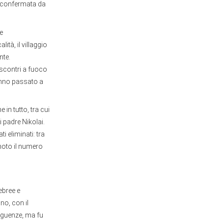
a confermata da
e
lità, il villaggio
nte.
 scontri a fuoco
hanno passato a
in tutto, tra cui
ui padre Nikolai.
i eliminati: tra
 noto il numero
ebree e
no, con il
seguenze, ma fu