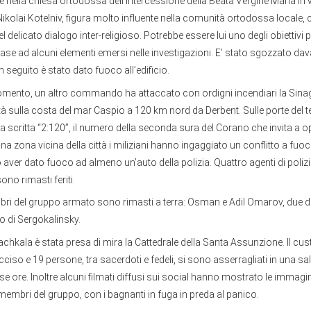
ne nella chiesa ortodossa dell'Intercessione della Beata Vergine Maria in v
Nikolai Kotelniv, figura molto influente nella comunità ortodossa locale,
delicato dialogo inter-religioso. Potrebbe essere lui uno degli obiettivi p
 base ad alcuni elementi emersi nelle investigazioni. E’ stato sgozzato dav
n seguito è stato dato fuoco all’edificio.
mento, un altro commando ha attaccato con ordigni incendiari la Sina
à sulla costa del mar Caspio a 120 km nord da Derbent. Sulle porte del
 la scritta “2:120”, il numero della seconda sura del Corano che invita a op
n una zona vicina della città i miliziani hanno ingaggiato un conflitto a fu
o aver dato fuoco ad almeno un’auto della polizia. Quattro agenti di poliz
sono rimasti feriti.
 del gruppo armato sono rimasti a terra: Osman e Adil Omarov, due degli
to di Sergokalinsky.
kala è stata presa di mira la Cattedrale della Santa Assunzione. Il cus
cciso e 19 persone, tra sacerdoti e fedeli, si sono asserragliati in una s
se ore. Inoltre alcuni filmati diffusi sui social hanno mostrato le immagini
membri del gruppo, con i bagnanti in fuga in preda al panico.