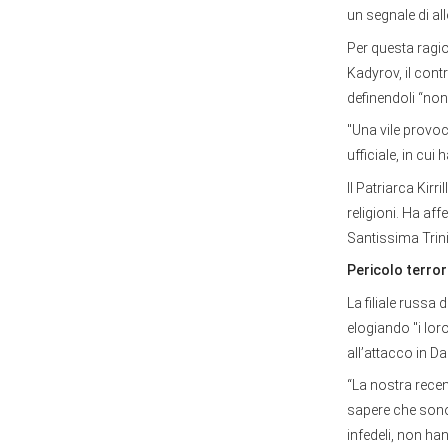
un segnale di all
Per questa ragio
Kadyrov, il cont
definendoli “no
"Una vile provoc
ufficiale, in cu
Il Patriarca Kirri
religioni. Ha af
Santissima Trinit
Pericolo terror
La filiale russa
elogiando "i lor
all’attacco in D
“La nostra recen
sapere che sono
infedeli, non ha