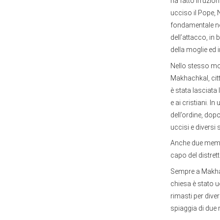
ha fatto irruzio
ucciso il Pope, 
fondamentale nel 
dell’attacco, in
della moglie ed i
Nello stesso mo
Makhachkal, citt
è stata lasciata
e ai cristiani. I
dell’ordine, dop
uccisi e diversi 
Anche due membri
capo del distret
Sempre a Makhach
chiesa è stato u
rimasti per diver
spiaggia di due 