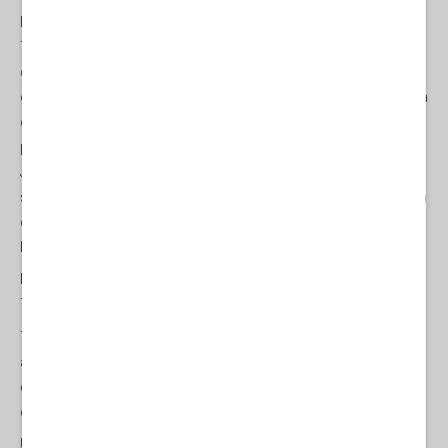
Potrei continuare all'infinito elencando le azioni discutibili di
Trump e del suo entourage. L'elenco dei misfatti è lungo e
continuerà a crescere. Ma lascio questo ai cronisti. Il mio
obiettivo è identificare il significato fondamentale della decadenza
evidente tra le élite governative americane da alcuni anni a questa
parte. È presente anche in Europa, proprio come ha affermato
J.D. Vance il mese scorso, ma permettetemi, per favore, di essere
solo un altro americano egocentrico per un momento. Qualcosa
è successo negli ultimi anni tra coloro che pretendono di guidare
l'America. Che cos'è?
Mentre rifletto su questa domanda, mi viene in mente Arnold
Toynbee, lo storico inglese un tempo celebrato e ora fuori moda.
Toynbee era uno studioso delle civiltà, in particolare delle loro
ascese e declini. Nei 12 volumi pubblicati dal 1934 al 1961 editi
come
A Study of History
, ne ha esaminate 26 e ha tratto alcune
conclusioni.
Una di queste era che le grandi civiltà, quelle di cui leggiamo nei