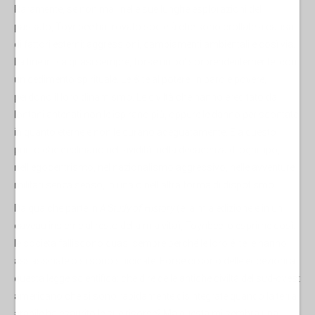
Raramente, se non mai, nelle sue lunghe esplorazioni del
passato, Toynbee ha trovato società che sono crollate a causa
di fattori esterni: aggressioni, cambiamenti ambientali e così via.
La fine inizia quasi sempre, forse un po' sorprendentemente, con
un cedimento spirituale. Le élite al potere, in parole povere,
perdono il loro dinamismo. Le civiltà che hanno ereditato da
lontani antenati non le ispirano più, oppure le danno per scontate
in quanto eterne e non le curano adeguatamente. È a questo
punto che declinano nell'avidità, nella decadenza di ogni tipo,
nell'egocentrismo, nel nazionalismo aggressivo, nelle avventure
militari senza senso, in una o nell'altra forma di dispotismo.
Da qualche parte in
A Study of History
(e la mia edizione è in un
caveau insieme al resto della mia vita), Toynbee lo esprime così:
le società falliscono quasi sempre perché le loro élite le hanno
assassinate o si sono suicidate. Forse ci sono delle eccezioni a
questa legge scientifica: che dire delle antiche civiltà del sud-ovest
americano che si sono rapidamente disintegrate quando la terra
arabile ha esaurito le sue risorse? Ma questa mi sembra una