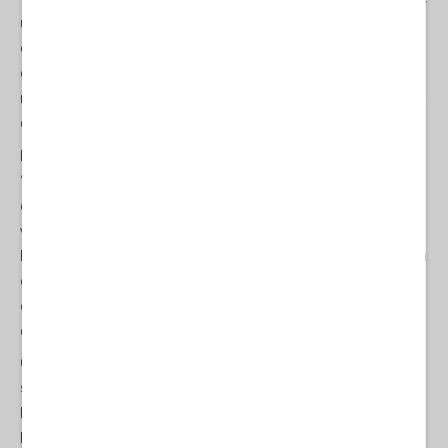
una compulsione all'opera che giustifica, e lo sostengo con
convinzione, un'indagine psichiatrica. Alcuni complessi nevrotici
che sfociano in comportamenti irrazionali, odi inconsci,
risentimenti, sembrano essere sublimati in questo programma di
distruzione burocratica, per quanto infantile.
È ormai evidente che Trump, il presidente in persona, non un
“aiutante” come Musk, abbia organizzato una campagna totale
contro le istituzioni scolastiche statunitensi. Ci sono persone
vicine a Trump che sostengono la distruzione totale del
Dipartimento dell'Istruzione. Più specificatamente, la Casa Bianca
di Trump ha appena iniziato ad attaccare le principali università
con la falsa argomentazione che ci sia un antisemitismo
dilagante.
Questa impresa catastrofica è stata avviata lo scorso fine
settimana, quando gli agenti dell'Immigrazione e delle Dogane
hanno arrestato, mentre si trovava nel suo appartamento di
Manhattan, Mahmoud Khalil, uno dei leader delle proteste