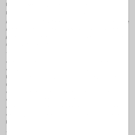
Ecco un breve passaggio del discorso che Donald Trump ha
pronunciato alla sua inaugurazione il 20 gennaio:
Dopo anni e anni di sforzi federali illegali e incostituzionali per limitare
la libertà di espressione, firmerò anch'io un ordine esecutivo per
porre immediatamente fine a ogni censura governativa e riportare la
libertà di parola in America.
Trump ha fatto bene a mettere in evidenza le vergognose
operazioni di censura condotte durante gli anni di Biden. E ha
effettivamente approvato un ordine esecutivo, uno dei tanti che
ha firmato nei suoi primi giorni di mandato, che garantisce il
ripristino dei diritti del Primo Emendamento in America. Questa
era sicuramente una delle cose che Vance aveva in mente
quando ha parlato a Monaco. E ora Mahmoud Khalil, accusato
di nessun crimine, attende di essere deportato in un carcere
dell'Immigrazione e delle Dogane in una sperduta regione della
Louisiana.
--------------------------------