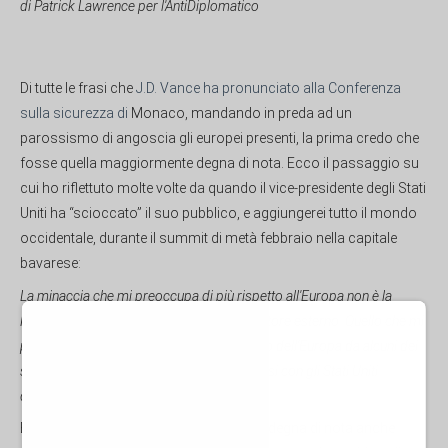
di Patrick Lawrence per l'AntiDiplomatico
Di tutte le frasi che
J.D. Vance ha pronunciato alla Conferenza
sulla sicurezza di
Monaco, mandando in preda ad un
parossismo di angoscia gli europei presenti, la prima credo che
fosse quella maggiormente degna di nota. Ecco il passaggio su
cui ho riflettuto molte volte da quando il vice-presidente degli Stati
Uniti ha “scioccato” il suo pubblico, e aggiungerei tutto il mondo
occidentale, durante il summit di metà febbraio nella capitale
bavarese:
La minaccia che mi preoccupa di più rispetto all'Europa non è la
Russia, non è la Cina, non è nessun altro attore esterno. Quello che mi
preoccupa è la minaccia dall'interno, il ritiro dell'Europa da alcuni dei
suoi valori più fondamentali: valori condivisi con gli Stati Uniti
d'America...
È un'affermazione incredibilmente vera, degna di nota anche