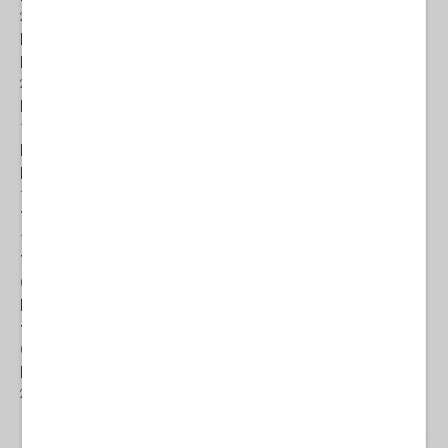
23 Maggio 2025 16:05
Patrick Lawrence - The reek of corruption in
Romania
21 Maggio 2025 07:00
Patrick Lawrence - A collapse into incoherence
15 Marzo 2025 18:00
- Patrick Lawrence
Patrick Lawrence - La seconda venuta di Joe
McCarthy
10 Gennaio 2025 11:00
- Patrick Lawrence
The second coming of Joe McCarthy
10 Gennaio 2025 10:00
- Patrick Lawrence
To Biden’s many messes, add another in Syria.
01 Dicembre 2024 09:00
Patrick Lawrence - La capacità di Joe di "mandare
tutto a puttane"
01 Dicembre 2024 07:00
- Patrick Lawrence
Patrick Lawrence - Israele e il potere totalizzante
29 Ottobre 2024 09:00
- Patrick Lawrence