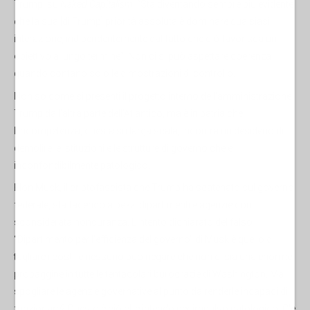
Trump, su
Naked Capitalism
: “Sta diventando sempre più evidente
che la sua [di Trump] priorità assoluta è dominare qualsiasi
interazione, indipendentemente dal fatto che ciò favorisca un
obiettivo a lungo termine”. Non ci si può aspettare coerenza
quando contano solo le dimostrazioni di controllo.
Non so come si presenti il progetto interno dell'amministrazione
Trump dall'altra parte dell'Atlantico, ma è in patria che
l'incompetenza, questa su larga scala, incontra un desiderio di
demolire le istituzioni e le strutture di governo che è
inconfondibilmente patologico.
Elon Musk, il criptofascista che Trump ha scatenato sul governo
federale, sta facendo a pezzi dipartimenti e agenzie con
sconsiderata noncuranza. L'intento dichiarato del falso
“Dipartimento per l'efficienza del governo” di Musk è quello di
tagliare i costi, e nessuno può negare che non ci sia una enorme
propaggine in tutte le tentacolari burocrazie di Washington. Ma
spogliare le agenzie governative al punto da renderle incapaci di
funzionare? Questo è ciò che intendo per impulso patologico. C'è