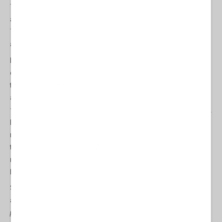
Trump accelererà il collasso della nazione nell'incoerenza
ancora più rapidamente. E se una caratteristica dei programmi di
Trump emerge su tutte le altre è l'evidente intento della sua
amministrazione: la distruzione.
La politica estera di Trump, forse è superfluo dirlo, è già un
disastro. L'uomo che ha proposto di porre fine alla campagna di
terrore dell'Israele sionista contro il popolo palestinese ora
autorizza “lo Stato ebraico” a violare l'accordo di cessate il
fuoco negoziato da uno degli inviati di Trump appena un mese fa.
L'uomo che ha promesso di porre fine alla guerra in Ucraina e di
ripristinare le relazioni con la Russia ha appena deciso, un grave
tradimento nei confronti di Mosca, di continuare a fornire al
regime di Kiev armi e informazioni essenziali sul campo di
battaglia.
Si può attribuire il disastro sul fronte della sicurezza nazionale
all'incompetenza. O come ha detto l'altro giorno Yves Smith,
pseudonimo
di un commentatore americano che ha studiato