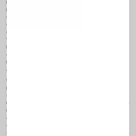
perché l'ultima cosa che i leader delle democrazie occidentali
post-democratiche vogliono affrontare mentre pretendono di
governare è la putrefazione interna, politica, economica, sociale,
di cui sono in gran parte, se non del tutto, responsabili. I problemi
dell'Occidente sono sempre colpa di qualche altra nazione.
Vance, in poche frasi, ha mandato in frantumi questa finzione.
Ecco un leader occidentale che dice ciò che è stato a lungo
considerato parte del “grande tabù”, come chiamo le tante,
tantissime questioni che le élite neoliberiste escludono dal
discorso pubblico.
C'è un aspetto del ragionamento di J.D. Vance che mi ha fatto
particolarmente riflettere. Aveva ragione riguardo ai fallimenti e
alle mancanze degli europei, la loro discesa in ogni sorta di
misure antidemocratiche in difesa delle ortodossie comuni a tutti
i centristi neoliberali. Ma Vance non riesce a vedere, mi sono
chiesto, che il governo di cui fa parte è vulnerabile agli stessi
errori, alla stessa decadenza? La mia domanda è diventata
sempre più urgente da quando il vicepresidente è stato a Monaco