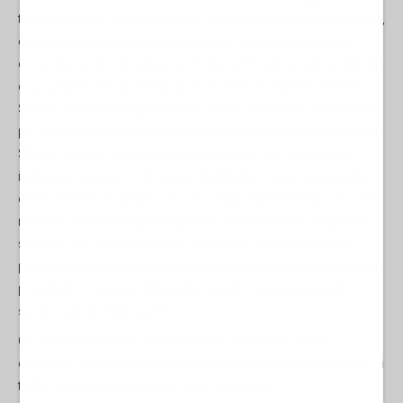
testi universitari, sorsero quando le élite dotate di immaginazione,
creatività e una certa dose di coraggio risposero a una o più
circostanze che richiedevano un intervento per la sopravvivenza
di un popolo. Tra gli esempi spesso citati da Toynbee c'erano i
Sumeri, le cui élite organizzarono coloro che erano sotto di loro
per sviluppare vasti sistemi di irrigazione che salvarono la civiltà.
Sfida e risposta: questo era il termine usato da Toynbee per
indicare il fenomeno che aveva identificato come comune alle
civiltà che aveva studiato. “L'uomo raggiunge la civiltà, non come
risultato di doti biologiche superiori o dell'ambiente geografico”,
scrisse, “ma come risposta a una sfida in una situazione di
particolare difficoltà che lo spinge a compiere uno sforzo senza
precedenti”. L'ascesa delle civiltà, quindi, è una questione di
spirito: questa era la sua tesi.
Ok, ma come cadono le civiltà? Per rispondere a questa
domanda Toynbee applicò un'altra delle sue leggi della storia. E si
tratta della stessa domanda, solo capovolta.