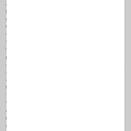
dell'anno scorso alla Columbia University contro il genocidio di
Israele a Gaza. Khalil è di origine palestinese e residente legale
negli Stati Uniti. Non ha commesso alcun crimine. Nello spiegare
il suo arresto, la sua detenzione e l'intenzione
dell'amministrazione Trump di espellerlo, un portavoce del
governo ha dichiarato che le opinioni di Khalil “sono in linea con
quelle di Hamas”.
Nessuno ha ancora spiegato questa frase: non ha, infatti, alcun
significato. Molti hanno sottolineato che “allinearsi” a qualcuno o
a un'entità è un diritto costituzionale. L'arresto di Khalil non solo
equivale a un attacco al Primo Emendamento americano,
l'articolo sulla libertà di parola nella Costituzione, ma, secondo la
spiegazione fornita, non è altro che un'affermazione ufficiale di
controllo del pensiero.
Queste questioni sono varianti di ciò di cui J.D. Vance si è
lamentato nel suo discorso di Monaco. Non abbiamo più sentito
nulla da Vance dall'arresto di Mahmoud Khalil.