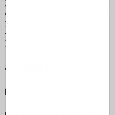
sintesi elegantemente semplice delle scoperte di Toynbee.
È stato il discorso di Monaco di Baviera di J.D. Vance a spingermi
a pensare a Toynbee. Il populista americano aveva letto il
famoso erudito inglese? Forse, ho pensato all'inizio, ma poi ho
concluso che non aveva importanza. Se Vance ha davvero letto
A Study of History
, certamente non ne ha tratto le sue lezioni
all’interno.
Condividi:
Le più recenti da Dentro l'Impero
Patrick Lawrence: "Non siamo tutti romeni ora?"