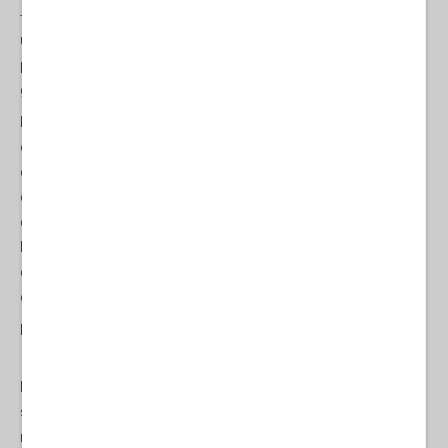
- e per una semplice ragione. L'amministrazione Trump
ultimamente si sta dimostrando peggiore, a questo punto molto
peggiore di giorno in giorno, direi, degli europei che ha
giustamente castigato.
Per un certo periodo, durante il primo mandato di Donald Trump
e i primi giorni del secondo, si è pensato che quelle poche idee
che coltivava e che si potevano considerare valide (una nuova
distensione con la Russia, la fine delle guerre avventurose
dell'America, una svolta nazionale verso la maggioranza
lavoratrice dell'America) lo avrebbero redento, avrebbero
compensato tutti i suoi errori, le sue stupidità, i calcoli errati
derivanti dalla sua inesperienza politica.
Non è più possibile difendere questo ragionamento.
I quattro anni di Joe Biden alla Casa Bianca hanno segnato una
significativa escalation nel tasso di declino dell'America. A due
mesi dall'inizio del suo secondo mandato, è già chiaro che