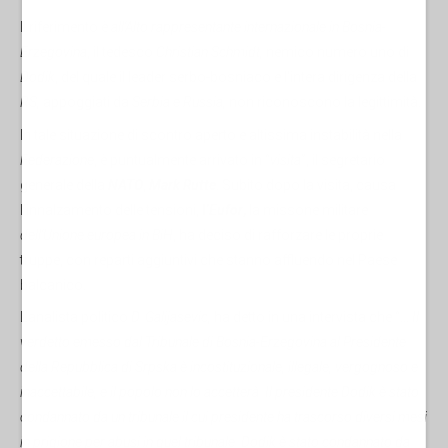
Il riferimento è
all'Alto rappresentante internazionale in Bosnia-
Erzegovina
, il tedesco
Christian Schmidt,
nemico numero uno di
Dodik
, del quale il leader serbo-bosniaco e l'intera dirigenza della
RS,
appoggiati da
Serbia e Russia,
non riconoscono la legittimità.
In tale situazione di scontro aperto e altissima instabilità nella
Federazione
, è puntualmente arrivato in “
visita
”, il segretario
generale della
NATO
,
Mark Rutte
. Subito dopo la visita, causa
l’innalzamento delle tensioni,
l’
Eufor
,
la missone militare
dell'Unione europea in BiH
, ha deciso di rafforzare le proprie
truppe, con reparti aggiuntivi che stanno affluendo nel Paese
balcanico.
L’analista politico
D. Galijasevic,
ha detto in una intervista che “…
Il
verdetto emesso dal Tribunale di Bosnia-Erzegovina al Presidente
della Repubblica di Srpska è incostituzionale, illegale, vergognoso e
inaccettabile, e il popolo non lo accetterà. Il presidente Dodik è stato
condannato da un tribunale il cui presidente ha trascorso diversi mesi
in prigione per abusi in quel tribunale. Dodik è stato condannato da