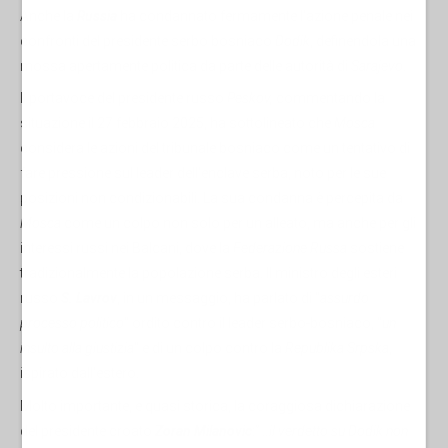
Anche la
Russia
ha condannato fermamente l'azione penale nei
confronti del presidente serbo bosniaco
Dodik
, definendola una
mossa apertamente politica da parte delle autorità di
Sarajevo
.
Il portavoce del presidente russo
Peskov,
commentando la
situazione il 27 febbraio 2025, ha sottolineato che
Mosca
considera le azioni del tribunale bosniaco come un tentativo di
fare pressione sul leader dell'enclave serba, noto per le sue
posizioni non condizionabili. La sua condanna è percepita da
Mosca
come un colpo non solo per un alleato, ma anche per gli
interessi russi nei Balcani, dove la
Federazione Russa
sostiene
tradizionalmente la popolazione serba. Il ministro degli esteri
russo
S. Lavrov
, in un messaggio, ha parlato di "
assurdo
processo politico
" ordito contro il leader serbo-bosniaco, "
un
insulto alla giustizia
" e di un colpo contro la
Republika Srpska
,
ispirato dall'estero.
Molto importante, e quasi storica, la coraggiosa dichiarazione
del presidente croato
Zoran Milanovic
:”
…il verdetto su Dodik non