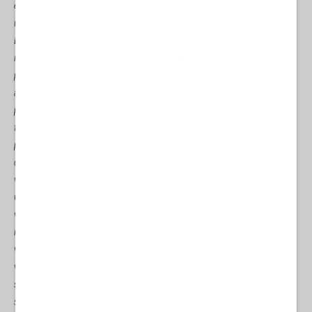
essere orgogliosa del suo presidente A. Vucic, che senza indugi in
una giornata, ha reagito come nessun presidente della Serbia finora.
E’ venuto qui da noi pur con tutti i suoi problemi. Questo è molto
importante per noi…Noi siamo per mantenere la pace. Invito tutte le
persone in Srpska a preservare la pace e la stabilità. Non
attacchiamo nessuno, non abbiamo alcun piano di guerra. Siamo
pronti a parlare, ma non a farci ignorare. Siamo pronti a parlare con
tutti. Vogliamo una BiH costituzionale e sostenibile per tutti, per non
perdere i nostri diritti che abbiamo acquisito. Non abbiamo bisogno
di nulla, non siamo interessati a un centimetro della FBiH, né
vogliamo imporre loro nulla, vogliamo solo quello che ci ha dato la
Costituzione. Mi offro di essere a Sarajevo anche domani se
vogliono parlare. Noi siamo tutti pronti a discutere…
Oggi coloro che
intendono giudicarci, non sono più, né i nazisti, né i fascisti, ma
vengono lo stesso da fuori…è per questo che il popolo è qui. Chi
vuole giudicare il popolo serbo, un giorno non ci sarà più, ma noi ci
saremo, noi rimarremo qui. I rappresentanti della Repubblica Srpska
sono eletti nella istituzione dell’Assemblea Nazionale, e non nelle