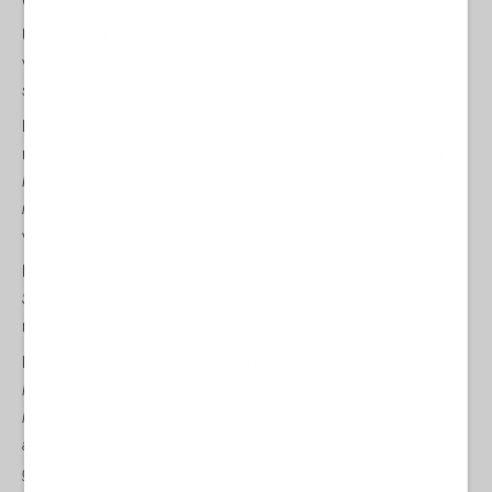
Uno dei suoi difensori, l'avvocato
A. Nobilo
, ha detto che il
verdetto contro
Dodik
è stato "
scritto due mesi fa sotto dettatura
straniera…
".
Il Ministro degli Interni della
RS, S. Karan
, ha dichiarato alla gente
radunata in piazza per protestare, che da oggi nasce la nuova
Repubblica di Srpska
…
Questo raduno del popolo serbo, è oggi un
referendum
…”. Ribadendo, tra le approvazioni della gente, che il
verdetto “
è respinto al mittente…
”.
Il membro del comitato centrale del partito dell’
Alleanza dei
Socialdemocratici Indipendenti
,
D. Lukac,
ha invitato la gente a
rimanere calma e non avere paura di nulla per ora.
Il vice Presidente del Consiglio dei Ministri serbo bosniaco,
S,
Koarac
ha dichiarato che:
“…la Republika Srpska è il nostro stato, e
la BiH no. Ed è per questo che non permetteremo a nessuno di
attaccare la RS. Aboliremo l'Aia di Sarajevo, i serbi non saranno più
giudicati, nel modo in cui lo fanno oggi…
”.