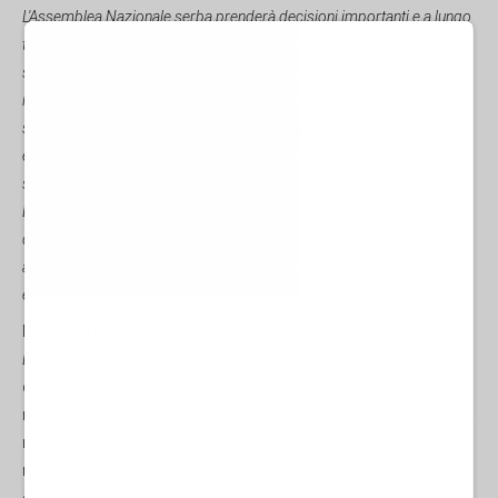
L'Assemblea Nazionale serba prenderà decisioni importanti e a lungo
termine, che mostreranno la determinazione della Rs che non era
stata in grado di farlo prima, perché esisteva un contesto
internazionale sfavorevole, ma oggi è un'altra cosa….La Serbia era
soddisfatta della sua posizione avuta a Dayton...Chiedo ai musulmani
e ai croati di accettare e a rifiutare tutte le manipolazioni esterne
straniere, perché questo è l’unico modo per preservare la Bosnia…
Dopo 30 anni dagli accordi di Dayton e con l’attuale collasso, si può
davvero concludere, che la BiH è nella situazione cui si trova, grazie
alle azioni della Sarajevo subalterna alle volontà politiche esterne, ed
è oggettivamente una storia fallita…
”.
Dopo che la Corte della
BiH
ha pronunciato il verdetto contro
Dodik,
e lo ha condannato a un anno di carcere e a sei anni di
divieto dei doveri di Presidente della Repubblica, si sono alzati
nuovi fermenti di conflittualità non solo a livelli istituzionali interni,
ma con riflessi anche all’esterno della
Bosnia
, che coinvolgono
molti fattori e attori internazionali. Dalla vicina
Serbia
alla
Russia
,
dalla
Croazia
all’
Ungheria
, dalla
NATO
alla
UE
,