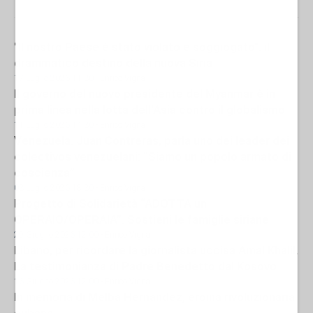
"Il nostro Paese è stato violato e soggiogato": il
drammatico destino della nuova Siria
17 Luglio 2026 11:30
- Enrico Vigna
Il governo del nuovo presidente del Myanmar è in
prima linea nella lotta dell'Asia contro il globalismo
11 Luglio 2026 14:30
- Enrico Vigna
Venezuela. Juan Contreras, parla uno dei leader dei
colectivos venezuelani: “Siamo un popolo armato di
coscienza”
03 Luglio 2026 18:30
- Enrico Vigna
Progetto di Solidarietà “ADOTTA un
OPERAIO/OPERAIA”. Sostieni le famiglie siriane
29 Giugno 2026 12:00
- Enrico Vigna
Libano, per ricordare la giornalista uccisa Amal Khalil.
La testimonianza di Padre Benedetto dal Kosovo
16 Giugno 2026 12:00
- Enrico Vigna
In memoria di Melba Hernandez, eroina rivoluzionaria
cubana