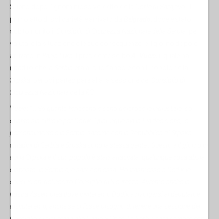
Subito dopo l’ignominioso verdetto della
Corte di Sarajevo
, il
primo atto di solidarietà è arrivato da
Belgrado
,
dove è stato
subito riunito il
Consiglio di Sicurezza Nazionale della Serbia,
per
valutare la situazione e le sue conseguenze, e il giorno dopo è
arrivato in
Banja Luka
il presidente serbo
A. Vucic,
il quale ha
ribadito che la
Serbia
era al suo fianco e con il popolo della
Srpska
, per poi partecipare alla la sessione del
Consiglio di
Sicurezza Nazionale
della
RS.
Vucic
: “…
So quanto feriscono e sono dolorose le ingiustizie, so
quanto sia difficile per Dodik. Qualunque sia la tua decisione, io
personalmente e la Serbia, saremo con la Repubblica di Srpska..
I
cittadini di Serbia e Srpska sono la stessa gente…Questo è il giorno in
cui la Srpska e il suo popolo è stata attaccata, qualunque cosa abbia
disposto, la Serbia è, e sarà con essa. Ho trasmesso a Dodik le
conclusioni del nostro Consiglio di Sicurezza. Avremo anche la
nostra Assemblea dove inviteremo Dodik a rivolgersi ai deputati, e
discuteremo, anche se ci fosse bisogno di tenere una sessione del
Consiglio di sicurezza alle Nazioni Unite. La Serbia sarà sempre con