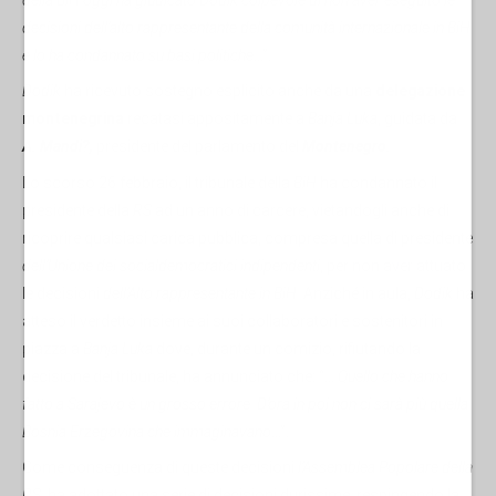
decisioni dell’alto rappresentante della comunità internazionale in BiH
e lo ha condannato su basi politiche
…”.
Dodik
ha ricevuto sostegno esplicito anche da una
delegazione
montenegrina
recatasi appositamente a
Banja Luka
, guidata da
A. Mandi?,
presidente del parlamento del
Montenegro.
Lo scorso 26 febbraio, il tribunale della
BiH
ha condannato il
presidente della
RS
ad un anno di carcere, vietandogli anche di
ricoprire qualsiasi carica pubblica, compresa quella di presidente
dell’Unione dei socialdemocratici indipendenti
, per
non aver attuato
le decisioni
dell’Alto rappresentante in BiH.
Anziché in aula,
Dodik
ha
atteso il verdetto insieme ai suoi collaboratori e sostenitori in
piazza a
Banja Luka
dove, durante un comizio, rifiutando la
decisione del tribunale, ha annunciato che: “…
Quello che hanno
fatto a Sarajevo è un grosso errore. D’ora in poi non ci sarà più quella
Bosnia Erzegovina che immaginavano
…”.
Come conseguenza di queste decisioni
l’Assemblea Popolare della
RS
, ha adottato una serie di decisioni durissime, respingendo la