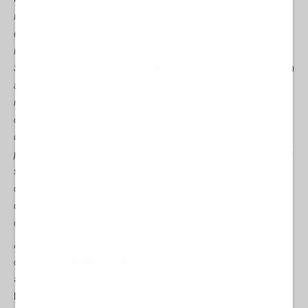
la Repubblica di Srpska e con il suo popolo, sosterremo il Presidente
della Repubblica di Srpska, l'istituzione del Presidente della
Repubblica, e personalmente Milorad Dodik. I cittadini di Serbia e
Srpska sono la stessa gente. Amo la Repubblica di Srpska. Lunga vita
a Srpska, lunga vita alla Serbia…Sono venuto stasera per sostenere il
nostro popolo nella Repubblica Srpska, per dire loro che la Serbia è
con loro, senza mettere in pericolo nessuno…Oggi è un giorno
difficile, per essere più presisi, è una giornata difficile per tutto il
popolo serbo. E’ stato emesso un verdetto in un procedimento senza
senso contro il Presidente della Repubblica della RS, per qualcosa
che non si può nemmeno chiamare un delitto verbale. Il verdetto era
diretto contro la Repubblica di Srpska e il popolo serbo nel suo
complesso…”.
A
Banja Luka
è arrivato subito dopo la sentenza, anche il
Patriarca
della
Chiesa ortodossa serba (SPC) Porfirije.
Incontrando
Dodik
e
alcuni esponenti del governo della
RS, Porfirije
ha dato la sua
benedizione alle azioni della leadership dell’entità serba.