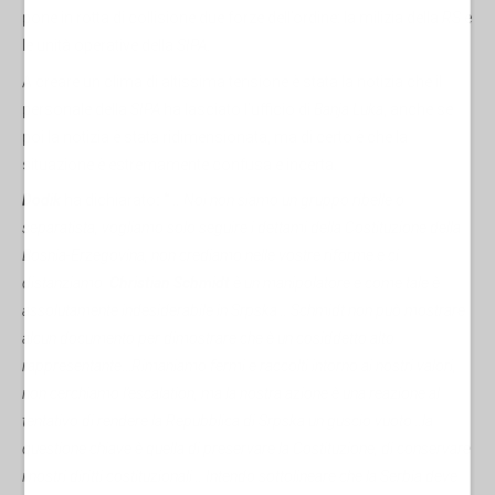
pone in rotta di collisione due forze dell’ordine: la milizia della
RS
e
le unità operative della
SIPA
.
A creare un clima di altissima tensione è stata la notizia che il
personale della
SIPA
ha lasciato l’ufficio di
Banja Luka
, anche se
poi la notizia è stata ridimensionata, ma di certo è che la
situazione è estremamente confusa e incerta.
Dodik
ha dichiarato
: “
… Noi non siamo un gruppo ribelle o
separatista, vogliamo solo seguire i dettami della Costituzione della
Bosnia-Erzegovina, non crediamo nelle vostre riforme e ci
distanziamo.
Christian Schmidt
è un manipolatore e come tale è
assolutamente indesiderabile in Srpska
…
Schmidt non può mostrare
alcun documento per dimostrare che è un cosiddetto alto
rappresentante
…
Rimaniamo fermi e raccolti intorno ai nostri valori,
non cerchiamo l’escalation, ma la nostra azione è una reazione al
tentativo di rendere la Repubblica di Srpska un guscio vuoto…
la
questione chiave è quella di preservare la Costituzione, di conservare
i nostri diritti costituzionali….Intendo sottolineare che la Serbia deve