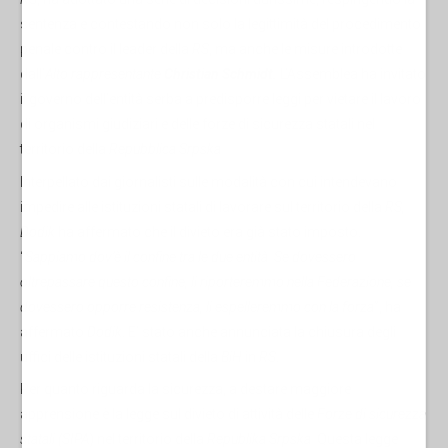
sentenza e contestando non solo la legittimità del procedimento
penale contro il leader della
RS
, ma anche le misure introdotte
dall’
Alto rappresentante
Christian Schmidt.
L’Assemblea ha invitato
il governo dell’entità serba a predisporre leggi per vietare il lavoro
di organismi giudiziari e delle forze di sicurezza statali nel
territorio della
Repubblica Srpska
Interpellato dai giornalisti sulle modalità con cui intendevano
impedire alle istituzioni statali di lavorare sul territorio della
RS,
Dodik
ha affermato che il divieto era già stato imposto.
“
Sappiamo dov’è il confine tra le due entità. Se dovessero
oltrepassare questo confine, li riporteremmo nella Federazione, se
dovessero opporre resistenza, li espelleremmo con la forza
”, ha
affermato
Dodik
. E’ stato anche annunciata la chiusura degli
uffici delle istituzioni statali della
BiH
in
RS
.
Per quanto riguarda la sicurezza, a destare maggiore
apprensione è la legge sul divieto di attività delle
Forze di sicurezza
statali (SIPA
) nel territorio della
Republika Srpska.
Questa legge