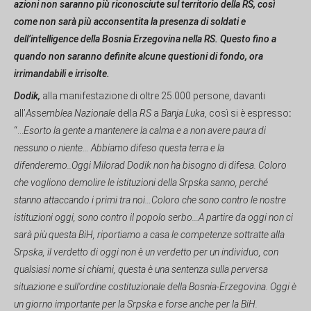
azioni non saranno più riconosciute sul territorio della RS, così
come non sarà più acconsentita la presenza di soldati e
dell’intelligence della Bosnia Erzegovina nella RS. Questo fino a
quando non saranno definite alcune questioni di fondo, ora
irrimandabili e irrisolte.
Dodik,
alla manifestazione di oltre 25.000 persone, davanti
all’
As
s
emblea Nazionale
della
RS
a
Banja Luka
, così si è espresso
:
“…
Esorto
la gente a mantenere la calma e a non avere paura di
nessuno o niente… Abbiamo difeso questa terra e la
difenderemo..Oggi Milorad Dodik non ha bisogno di difesa. Coloro
che vogliono demolire le istituzioni della Srpska sanno, perché
stanno attaccando i primi tra noi…Coloro che sono contro le nostre
istituzioni oggi, sono contro il popolo serbo...A partire da oggi non ci
sarà più questa BiH, riportiamo a casa le competenze sottratte alla
Srpska, il verdetto di oggi non è un verdetto per un individuo, con
qualsiasi nome si chiami, questa è una sentenza sulla perversa
situazione e sull'ordine costituzionale della Bosnia-Erzegovina. Oggi è
un giorno importante per la Srpska e forse anche per la BiH.