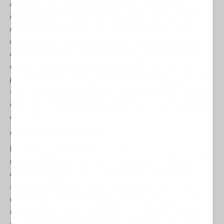
intimidirà i serbi, si ribelleranno al verdetto…
È una evidente
interferenza, una provocazione dolosa, un tentativo fraudolento di
rimuovere dalla vita politica il politico più popolare tra i serbi di BiH, il
rappresentante democraticamente eletto del popolo serbo, con il
quale abbiamo avuto molti disaccordi e litigi, solo perché non ha
ubbidito all’ordine dell’amministratore coloniale, guidato da un
politico tedesco da tempo in pensione. In che secolo viviamo?...Con i
serbi, dovremmo cercare un linguaggio comune e forme di accordi...
I serbi non si separeranno agevolmente dalla BiH, ma così vengono
aiutati…”.
Milorad Dodik e Zoran Milanovic
Il sostegno a
Dodik
è arrivato anche dal primo ministro
ungherese
V. Orban
che ha detto che il verdetto su
Dodik
, è una "…
caccia alle streghe politica. La sentenza è un triste esempio di
strumentalizzazione del sistema giuridico, rivolto a un leader
democraticamente eletto. Se vogliamo preservare la stabilità nei
Balcani occidentali, non è questa la strada da seguire!...Il tribunale
della BiH oggi ha giudicato Dodik colpevole di non aver eseguito le