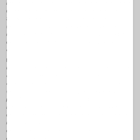
ambasciate straniere…
Noi vogliamo e manterremo la pace. Non un
uomo o una donna andranno in guerra. Siamo solo per la pace, e da
Sarajevo che viene il tumulto. Li inviterò tre volte a fare un accordo, e
se ci sarà bisogno di una quarta volta, vedremo…Invito i musulmani e
i croati onesti a respingere e a rifiutare tutte le manipolazioni, perché
questo è l’unico modo per preservare la Bosnia-Erzegovina
…”, ha
concluso.
Dietro l’ostilità di questi anni ci sono la vecchia amministrazione
USA
e la
Gran Bretagna
. L'ordine di arresto è giunto nel giorno del
compleanno di
Dodik
, che non si è mostrato peraltro
eccessivamente preoccupato, ribadendo la sua posizione
secondo cui si tratterebbe di una lunga e ostile "
persecuzione
politica
" ai suoi danni. "
Tutto ciò è motivato politicamente
.
Non sono
adirato e non lascerò mai la Republika Srpska. Se qualcuno pensa
che siamo dei codardi si sbaglia di grosso
.
L’obiettivo è distruggere
la Republika Srpska da parte dei bosniaci musulmani sulla base di
decisioni di uno straniero che non ha alcuna legittimità e potere per
emanare tali decisioni
…”