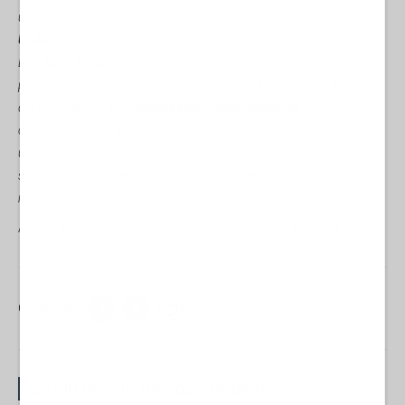
una Corte i cui giudici sono affiliati all'organizzazione criminale
USAID…
.
Il presidente dell'Alto Consiglio giudiziario e della Procura di
BiH,
Sanin Bogunic,
era un consulente di USAID, e lavorava per i loro
progetti svizzeri…
Inoltre
Sena Uzunovic è stato un aiutante di guerra
del comandante della
Brigata Musulmana "Neretvica
", vicina ai
circoli politici più radicali, era un membro della SDA, e secondo voi,
una tale persona ha la credibilità per giudicare Dodik? A Sarajevo,
sottostanno alle direttive e alle azioni di
Schmidt
, un clown che
neanche la sua Germania accetta…”.
A cura di
Enrico Vigna
, portavoce del
Forum Belgrado Italia
.
Condividi:
Le più recenti da Popoli e dintorni