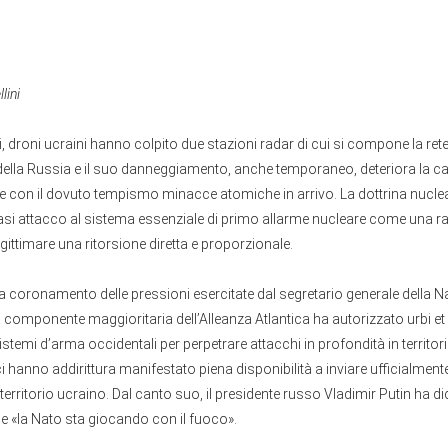
lini
i, droni ucraini hanno colpito due stazioni radar di cui si compone la rete
della Russia e il suo danneggiamento, anche temporaneo, deteriora la ca
re con il dovuto tempismo minacce atomiche in arrivo. La dottrina nucle
iasi attacco al sistema essenziale di primo allarme nucleare come una r
egittimare una ritorsione diretta e proporzionale.
a coronamento delle pressioni esercitate dal segretario generale della 
 componente maggioritaria dell’Alleanza Atlantica ha autorizzato urbi et 
sistemi d’arma occidentali per perpetrare attacchi in profondità in territor
ci hanno addirittura manifestato piena disponibilità a inviare ufficialment
territorio ucraino. Dal canto suo, il presidente russo Vladimir Putin ha d
e «la Nato sta giocando con il fuoco».