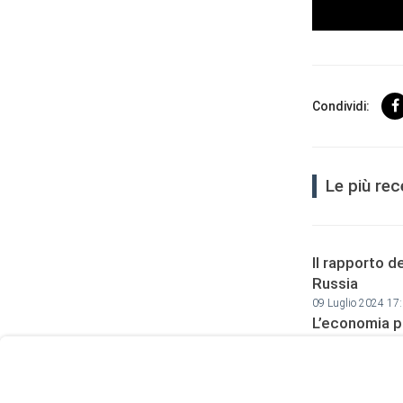
Condividi:
Le più rec
Il rapporto d
User
Russia
Consent
09 Luglio 2024 17
Prompt
L’economia pa
Focus
09 Luglio 2024 16
Prompt
I Brics sfida
29 Giugno 2024 1
Israele arran