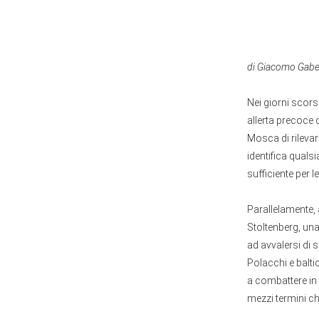
di Giacomo Gabel
Nei giorni scors
allerta precoce 
Mosca di rileva
identifica quals
sufficiente per l
Parallelamente, 
Stoltenberg, una
ad avvalersi di 
Polacchi e balti
a combattere in 
mezzi termini ch