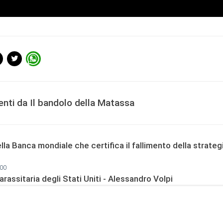
enti da Il bandolo della Matassa
ella Banca mondiale che certifica il fallimento della strateg
:00
rassitaria degli Stati Uniti - Alessandro Volpi
:00
no il dollaro – Con Armando Savini
5:28
ca – Salvo Ardizzone