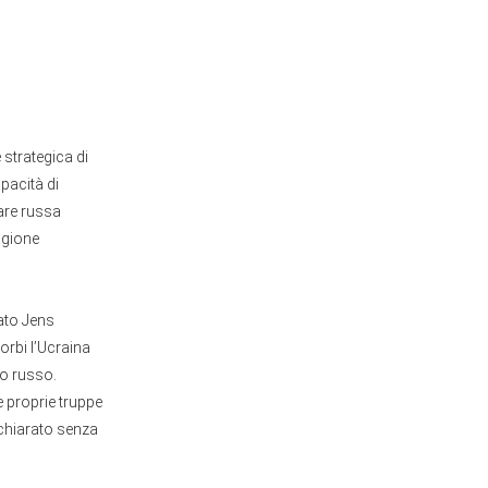
 strategica di
pacità di
are russa
agione
Nato Jens
orbi l’Ucraina
io russo.
e proprie truppe
ichiarato senza