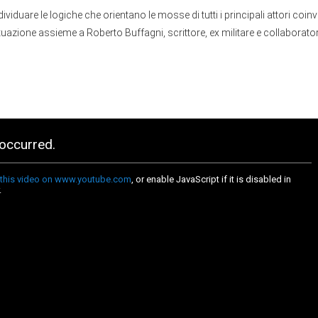
viduare le logiche che orientano le mosse di tutti i principali attori coinv
tuazione assieme a Roberto Buffagni, scrittore, ex militare e collaboratore 