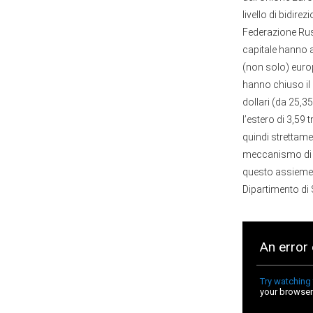
livello di bidire
Federazione Russ
capitale hanno a
(non solo) europ
hanno chiuso il 
dollari (da 25,3
l’estero di 3,59 t
quindi strettamen
meccanismo di dr
questo assieme 
Dipartimento di S