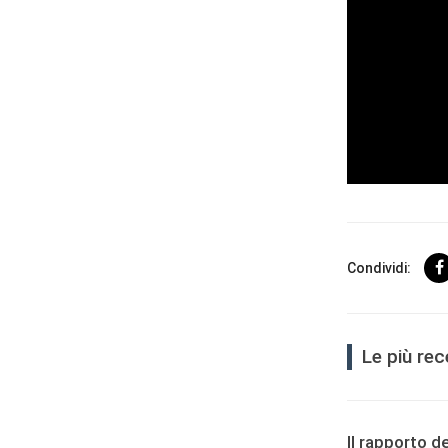
Condividi:
Le più rec
User
Consent
Prompt
Il rapporto d