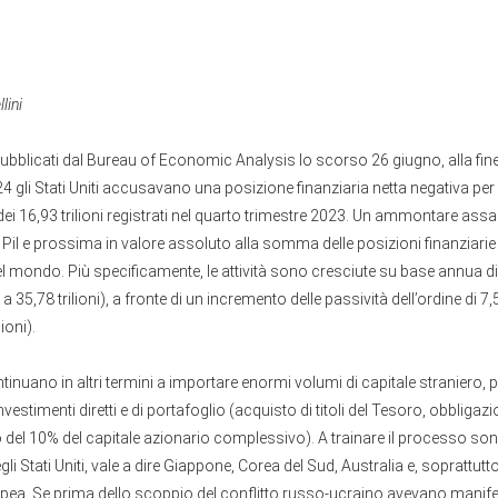
lini
ubblicati dal Bureau of Economic Analysis lo scorso 26 giugno, alla fin
4 gli Stati Uniti accusavano una posizione finanziaria netta negativa per 2
e dei 16,93 trilioni registrati nel quarto trimestre 2023. Un ammontare ass
 Pil e prossima in valore assoluto alla somma delle posizioni finanziarie ne
el mondo. Più specificamente, le attività sono cresciute su base annua di 3
 a 35,78 trilioni), a fronte di un incremento delle passività dell’ordine di 7,5
ioni).
continuano in altri termini a importare enormi volumi di capitale straniero,
vestimenti diretti e di portafoglio (acquisto di titoli del Tesoro, obbligazi
to del 10% del capitale azionario complessivo). A trainare il processo sono 
gli Stati Uniti, vale a dire Giappone, Corea del Sud, Australia e, soprattu
opea. Se prima dello scoppio del conflitto russo-ucraino avevano manife