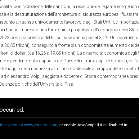
zionalità, con l’adozione delle sanzioni, la recisione del legame energetico
a e la destrutturazione dell’architettura di sicurezza europea i flussi tran
ssunto un senso univocamente favorevole agli Stati Uniti. Le importazion
ei hanno impresso una forte spinta propulsiva all’economia degli Stati Un
2023 con una crescita del Pil su base annua pari al 3,1%. Un incremento di 
5 a 26,85 trilioni), conseguito a fronte di un concomitante aumento del d
rilioni di dollari (da 16,26 a 19,85 trilioni). La dinamicità economica degli S
te dipendente dalla capacità del Paese di attrarre capitali stranieri, nell’
enaggio della ricchezza altrui non sostenibile a tempo indeterminato. 
ad Alessandro Volpi, saggista e docente di Storia contemporanea press
cienze politiche dell’Università di Pisa.