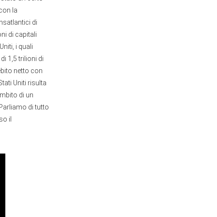
 con la
satlantici di
i di capitali
iti, i quali
1,5 trilioni di
ebito netto con
tati Uniti risulta
ambito di un
Parliamo di tutto
o il