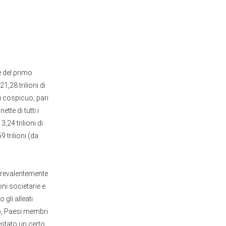
e del primo
1,28 trilioni di
ai cospicuo, pari
tte di tutti i
,24 trilioni di
9 trilioni (da
 prevalentemente
oni societarie e
gli alleati
tto, Paesi membri
stato un certo