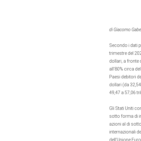
di Giacomo Gabel
Secondo i dati p
trimestre del 202
dollari, a front
all’80% circa del
Paesi debitori d
dollari (da 32,54
49,47 a 57,06 tril
Gli Stati Uniti 
sotto forma di in
azioni al di sot
internazionali de
dell’Unione Eur