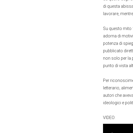
di questa abiss
lavorare, mentre 
Su questo mito f
adorna di motivi
potenza di spieg
pubblicato diret
non solo per la 
punto di vista a
Per riconoscimen
letterario, alime
autori che avev
ideologici e pol
VIDEO: