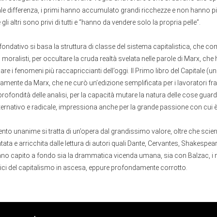
ale differenza, i primi hanno accumulato grandi ricchezze e non hanno p
gli altri sono privi di tutti e “hanno da vendere solo la propria pelle”.
ondativo si basa la struttura di classe del sistema capitalistica, che com
 moralisti, per occultare la cruda realtà svelata nelle parole di Marx, che
are i fenomeni più raccapriccianti dell’oggi. Il Primo libro del Capitale (
tamente da Marx, che ne curò un’edizione semplificata per i lavoratori fr
profondità delle analisi, per la capacità mutare la natura delle cose gua
lternativo e radicale, impressiona anche per la grande passione con cui è 
to unanime si tratta di un’opera dal grandissimo valore, oltre che scien
ntata e arricchita dalle lettura di autori quali Dante, Cervantes, Shakespeare
ano capito a fondo sia la drammatica vicenda umana, sia con Balzac, 
itici del capitalismo in ascesa, eppure profondamente corrotto.