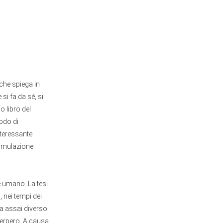
che spiega in
si fa da sé, si
o libro del
odo di
nteressante
cumulazione
e umano. La tesi
, nei tempi dei
era assai diverso
sperpero. A causa