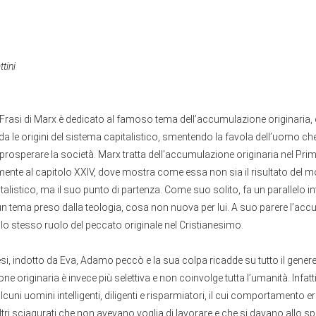
tini
Frasi di Marx è dedicato al famoso tema dell’accumulazione originaria, 
 le origini del sistema capitalistico, smentendo la favola dell’uomo che 
 prosperare la società. Marx tratta dell’accumulazione originaria nel Prim
mente al capitolo XXIV, dove mostra come essa non sia il risultato del m
alistico, ma il suo punto di partenza. Come suo solito, fa un parallelo i
un tema preso dalla teologia, cosa non nuova per lui. A suo parere l’ac
 lo stesso ruolo del peccato originale nel Cristianesimo.
i, indotto da Eva, Adamo peccò e la sua colpa ricadde su tutto il gener
e originaria è invece più selettiva e non coinvolge tutta l’umanità. Infatti
lcuni uomini intelligenti, diligenti e risparmiatori, il cui comportamento 
altri sciagurati che non avevano voglia di lavorare e che si davano allo 