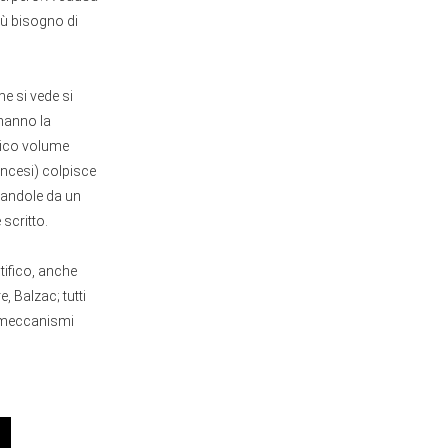
iù bisogno di
e si vede si
 hanno la
unico volume
ancesi) colpisce
rdandole da un
scritto.
tifico, anche
, Balzac; tutti
i meccanismi