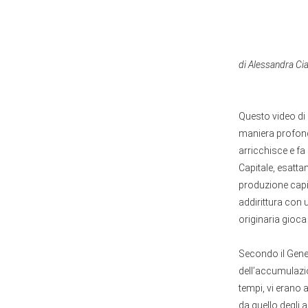
di Alessandra Ciat
Questo video di 
maniera profonda
arricchisce e fa
Capitale, esatta
produzione capit
addirittura con 
originaria gioca
Secondo il Genes
dell’accumulazion
tempi, vi erano a
da quello degli 