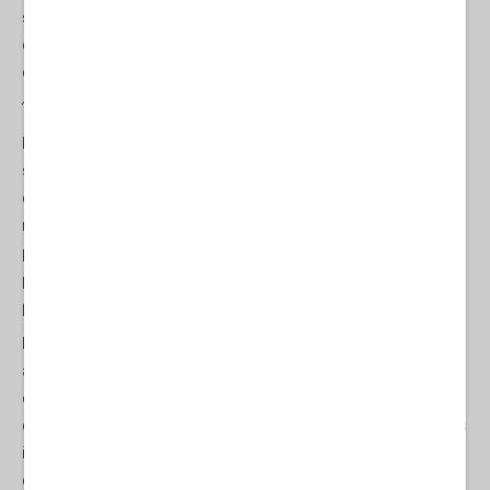
strumento degli autoritari liberali americani che inducono i
cittadini al sonnambulismo in modo da condurre gli affari
dell'impero con il minor controllo pubblico possibile.
?
I media americani hanno parlato molto del dibattito della
settimana scorsa tra la Harris e Donald Trump, il suo avversario
del Partito Repubblicano. In realtà non è stato detto o realizzato
nulla di rilevante. Quei 90 minuti, guardati da decine di milioni di
persone, sono stati solo una battaglia di insulti tra due
personaggi incompetenti, nessuno dei quali può ambire alla
presidenza americana.
I media aziendali, interamente dedicati a servire la causa
autoritaria liberale, hanno fatto un grande spettacolo di “fact-
checking” delle affermazioni discutibili di Trump, che erano
davvero molte. Ma delle numerose bugie e distorsioni della Harris
i lettori e gli spettatori non hanno sentito nulla. Ha ripetutamente
citato la smentita propaganda terroristica di Israele