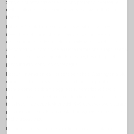
Stato di sicurezza nazionale - lo Stato profondo, se preferite –
mette in atto molti anni prima del periodo di Biden alla Casa
Bianca.
Dato che Kamala Harris ha buone probabilità di prevalere a
novembre, dobbiamo chiederci perché così tanti elettori
americani siano soddisfatti di una simile figura - perché, cioè,
soccombano al dominio della felicità forzata che lei rappresenta.
Ho riflettuto a lungo su questa domanda e, facendo qualche
passo indietro, concludo come segue.
Nessuno in America, dalle cricche politiche di Washington al più
comune elettore che vive nelle Grandi Pianure, è pronto per il
mondo come lo abbiamo oggi. Nessun americano è stato
preparato a vivere il declino e la caduta finale di un imperium che,
fin dal suo inizio dopo le vittorie del 1945, avrebbe dovuto durare
più o meno in eterno. E con questa disintegrazione sta crollando
anche la coscienza.
La psiche americana non è semplicemente attrezzata per