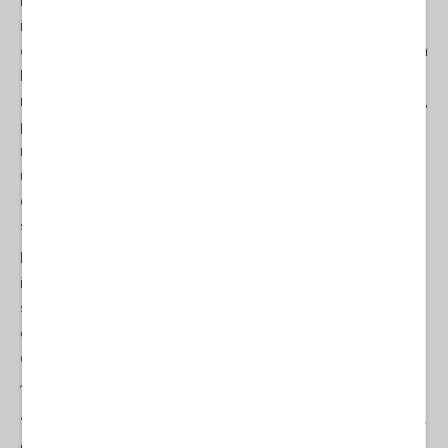
La logica in gioco è molto semplice. È particolarmente
importante che gli americani siano felici nel 2024, proprio perché
c'è ben poco di cui essere felici. Ecco perché la vacuità di Kamala
Harris, il suo scarso intelletto e la sua incapacità di parlare in
modo coerente vanno a suo vantaggio - il suo vantaggio politico,
per lo meno. Per il bene della vittoria alle elezioni del 5 novembre è
meglio che dica il meno possibile sul mondo del 2024 e su come
un “Presidente Harris” condurrebbe “gli affari dell'America”
qualora vincesse in autunno. È molto meglio apparire, come una
sorta di icona sempre felice.
Kamala Harris, per dirla in altro modo, è un modello di felicità per
i milioni di democratici liberali che sono inclini ad accettare un
simile stratagemma. La cosa sconvolgente di questa stagione
elettorale - o una delle tante cose sconvolgenti - è il numero di
queste persone ribelli.
?
“Siate felici! Sotto questa apparentemente amabile ingiunzione ce