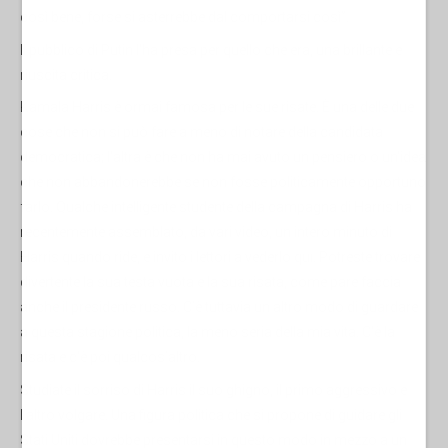
così bene, forse si asterrebbe dal comportarsi così”.
Il pubblico di Putin l'ha presa per quello che era, una brillante e
riuscita critica.
Kamala Harris è ormai famosa per le sue risate. È una delle due
cose che non si può fare a meno di notare della candidata
democratica; l'altra è che non ha mai avuto un pensiero o un'idea
che non abbandonerebbe se non fosse politicamente opportuno
farlo. Qualche intelligente studente della campagna di Harris ha
recentemente assemblato, da vari video, un intero minuto di
Harris quando ride, e invito i lettori a vederlo
qui
. Potreste trovare
divertente la sua testa vuota e la sua risata, come pare faccia
anche il presidente russo. C’è tuttavia un altro modo di guardare
a questa stagione politica, la meno seria della mia vita. C'è la
risata e c'è poi qualcos’altro.
Studiate il sorriso di Harris il suo ghigno, il primo aggressivo e
l'altro volgare. Una figura politica che si propone di guidare gli
Stati Uniti dovrebbe presentarsi in questo modo in mezzo a un