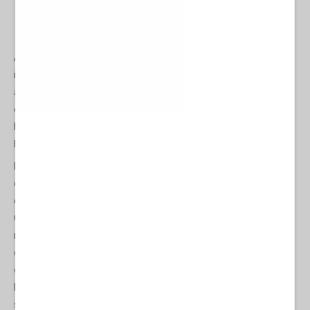
16 settembre 2024
Al termine di un forum economico tenutosi a Vladivostok ad
inizio mese, un corrispondente della televisione russa ha chiesto
a Vladimir Putin la sua opinione su Kamala Harris, ora che le élite
e i finanziatori del Partito Democratico hanno gettato via Joe
Biden come un sasso e scelto - in modo antidemocratico -
Harris per sostituirlo come candidato alla presidenza.
Il presidente russo riceve spesso questo tipo di sollecitazioni
durante le sue conferenze stampa e di solito combina
discrezione con una rinfrescante disponibilità all'umorismo.
Così è stato anche quando ha risposto ad Alexandra Suvorova,
redattrice senior di Russia-24. “Ha una risata molto contagiosa,
che dimostra che per lei va tutto bene”, ha
detto Putin con un non
celato divertimento
. “E se questo è il caso... Prendete Trump:
Nessun altro presidente ha mai imposto così tante restrizioni e
sanzioni contro la Russia. Ma se per la signora Harris va tutto