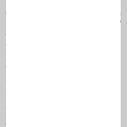
in modo più puro questa nuova aspirazione. Così la nuova
nazione proclamò “la ricerca della felicità” un diritto quando, nella
Dichiarazione di indipendenza di Jefferson, si autoproclamò Stati
Uniti.
Sul perché si debba obbedire all'imperativo di essere felici - e su
cosa comporti questa esigenza politicamente e socialmente
veicolata - nessuno l'ha capito meglio di Theodor Adorno, che
scrisse 153 pithy
pensées
mentre era esiliato in America alla fine
degli anni Quaranta e le pubblicò nel 1951 come
Minima Moralia:
Reflections from a Damaged Life
. “Che stato deve aver raggiunto la
coscienza dominante, quando la proclamazione risoluta della
stravaganza compulsiva e dell'allegria da champagne... viene
elevata sul serio a una massima di vita giusta”, esclama Adorno.
“La felicità prescritta è esattamente ciò che è; per potervi
partecipare, il nevrotico così reso felice deve rinunciare all'ultimo
residuo di ragione lasciatogli dalla repressione e dalla
regressione”.