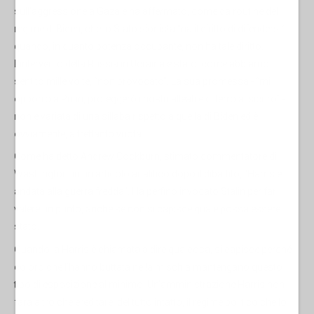
sull'aggressione a Gaza e ha affermato, come da routine del
regime di Biden, che lo Stato sionista “ha il diritto di difendersi”
quando, in quanto potenza occupante, non ha tale diritto.
L'intervento della Russia in Ucraina è stato, come abbiamo
sentito mille volte, “non provocato”. La sua promessa - “mi
opporrò a Putin, proteggerò i nostri alleati e ci terrò al sicuro” -
non è variata di una sillaba rispetto a quella di Biden ed è,
ovviamente, altrettanto vuota.
Come ha detto Andrew Cockburn, stimato commentatore di
Washington, in un articolo analitico dopo il dibattito, “Harris è
andata alla guerra fredda”. Ha perfino invocato Stalin per far
valere un punto, anche se non si capisce quale possa essere
stato.
Quando la Harris è chiamata a dire qualcosa, si capisce perché
coloro che l’hanno buttata nella mischia mantengano questo
tipo di esposizione al minimo: Un'amministrazione Harris non
farà altro che ereditare, del tutto intatto, il regime politico che lo