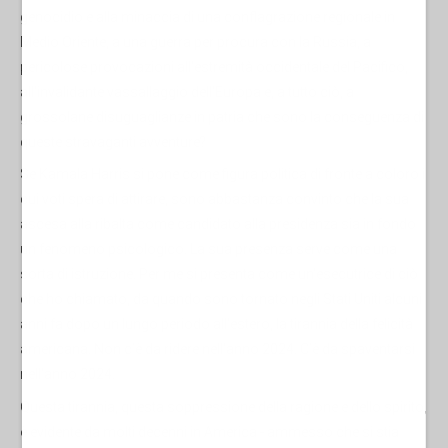
genocidio e alla minaccia di una conflagrazione regionale in
Medio Oriente, a una guerra per procura con la Russia, a
pericolose provocazioni all'estremità occidentale del Pacifico,
all'invalidante vassallaggio dell'Europa e, a tutto ciò, a
grossolane disuguaglianze in patria che sono la conseguenza di
queste stravaganti avventure?
Se Kamala Harris si pone come figura politica di fronte a coloro i
cui voti spera di attirare, sono abbastanza convinto che la sua
ascesa alla ribalta come candidato alla presidenza sia in fondo
un fenomeno psicologico. La sua presenza serve come una
sorta di istruzione. Per me si presenta come un'esecutrice di ciò
che ho chiamato, da quando sono tornato negli Stati Uniti alcuni
anni fa dopo un lungo periodo all'estero, la tirannia della felicità
americana. Non c’è da ridere nell'anno 2024. C’è da spaventarsi
nell'anno 2024.
Questa tirannia, questa soppressione della ragione e dello spirito,
è evidente da molti decenni in America - ammesso che si stia