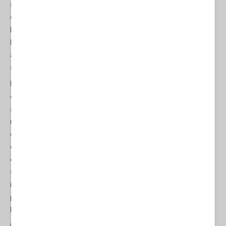
sufficientemente in disparte per riconoscerla. La si è vista per
decenni nelle riviste americane, in televisione, nei film di
Hollywood, sui cartelloni pubblicitari e, più recentemente, su tutte
le piattaforme dei social media come Facebook. Un buon
americano deve essere felice. Ci deve essere qualcosa di
sbagliato se uno è diverso.
Ma finora non ho mai visto questo imperativo psicologicamente
oppressivo imposto con tanto rigore nel contesto della politica
americana. Le élite e i finanzieri di cui sopra erano alla disperata
ricerca di un candidato alle presidenziali, dal momento che il
declino mentale del Presidente Biden era diventato troppo
evidente per essere negato, e avevano bisogno di un sostituto
che potesse persuadere gli elettori democratici depressi che si
sbagliano se pensano di essere altro che felici. Così si sono
inventati Kamala Harris. Non è un difetto che la Harris non abbia
praticamente nulla da dire sulle attuali condizioni dell'America.
No, non avere nulla da dire è la sua virtù.