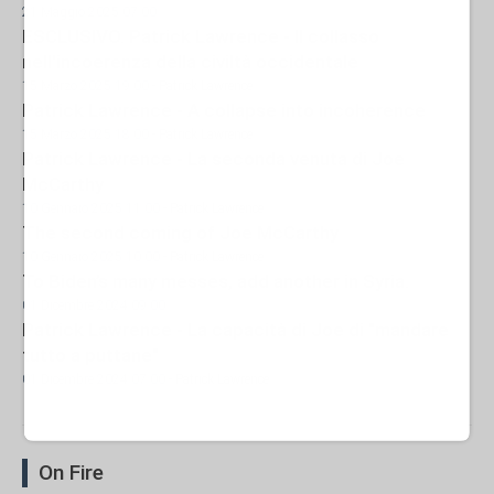
21 Maggio 2025 07:00
ESCLUSIVO. Patrick Lawrence - Il collasso
nell'incoerenza della civiltà occidentale
15 Marzo 2025 19:00
- Patrick Lawrence
Patrick Lawrence - A collapse into incoherence
15 Marzo 2025 18:00
- Patrick Lawrence
Patrick Lawrence - La seconda venuta di Joe
McCarthy
10 Gennaio 2025 11:00
- Patrick Lawrence
The second coming of Joe McCarthy
10 Gennaio 2025 10:00
- Patrick Lawrence
To Biden’s many messes, add another in Syria.
01 Dicembre 2024 09:00
Patrick Lawrence - La capacità di Joe di "mandare
tutto a puttane"
01 Dicembre 2024 07:00
- Patrick Lawrence
On Fire