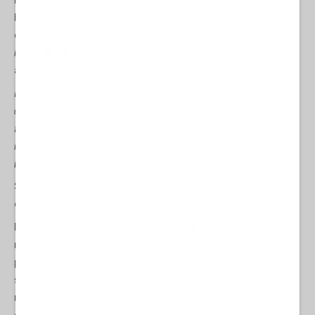
n'è un'altra, più paradossale, più terribile?”. Pascal Bruckner,
l'affidabile scrittore francese anticonformista, ha posto questa
domanda in
Euphorie perpétuelle
(Grasset & Fasquelle, 2000;
Perpetual Euphoria:
On the Duty to be Happy
, Princeton, 2010). E
ancora nelle pagine iniziali della stessa opera:
Il comandamento è tanto più difficile da eludere perché non
corrisponde a nessun oggetto. Come possiamo sapere se siamo
felici? Chi stabilisce la norma? Perché dobbiamo essere felici?
Perché questa raccomandazione assume la forma di un imperativo?
E cosa rispondiamo a chi confessa pateticamente: “Non posso?””.
Sono proprio queste le domande che dobbiamo porci quando
consideriamo Kamala Harris.
Bruckner non scriveva specificamente dell'America, ma del
mondo atlantico, e faceva risalire quella che è diventata la
prevalente fissazione dell'Occidente per la felicità allo
spostamento dell'Illuminismo dalla salvezza delle anime a una
nuova preoccupazione per il potenziale terreno dell'umanità. Ma,
come sottolinea l'autore, fu l'America del XVIII secolo a incarnare