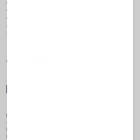
guardare in faccia queste realtà del XXI secolo. Kamala Harris
offre una via di fuga, una fuga nella risata, una risata grottesca e
divertente, e un'illusione condivisa collettivamente che ci sia
ancora un po' di tempo durante il quale si può fingere di essere
felici.
Condividi:
Le più recenti da Dentro l'Impero
Patrick Lawrence: "Non siamo tutti romeni ora?"
23 Maggio 2025 16:05
Patrick Lawrence - The reek of corruption in
Romania