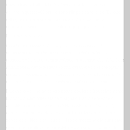
Questa frase è tratta dal n. 38, “Invito al ballo”. I riferimenti di
Adorno in queste 480 parole sono alla psicoanalisi e all'Europa
della guerra, ma la sua aspra critica all'America che ha
conosciuto vivendoci è evidente in ogni pagina del libro.
Dalla stessa sezione:
L'esortazione a essere felici... fa parte del meccanismo di
dominazione per proibire il riconoscimento della sofferenza che
produce, e c'è una linea retta di sviluppo tra il vangelo della felicità e la
costruzione di campi di sterminio così lontani in Polonia che ognuno
dei nostri connazionali può convincersi di non sentire le urla di dolore.
Questo è il modello di una capacità di felicità senza ostacoli....
Bruckner o Adorno avrebbero potuto cogliere più succintamente
lo scopo subliminale della campagna di Harris se avessero
assistito a distanza ravvicinata? Non vedo come. “Kamala”,
come la chiamano coloro che guardano a lei come alla loro
salvatrice politica, con il suo sorriso da ragazzina e la sua risata
divertita, non è altro che ‘parte del meccanismo di dominio’, lo