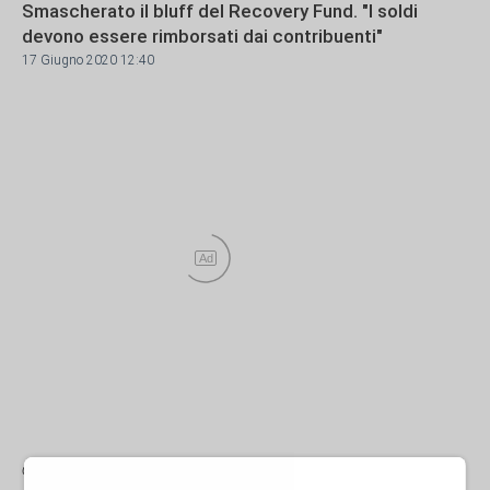
Smascherato il bluff del Recovery Fund. "I soldi
devono essere rimborsati dai contribuenti"
17 Giugno 2020 12:40
Ad
di Gilberto Trombetta