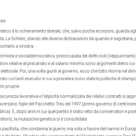
nini
ratico è lo schieramento liberale, che, salvo poche eccezioni, guarda agli
a. La Schlein, stando alle diverse dichiarazioni da quando è segretaria, 
portarlo a sinistra.
ormista e socialdemocratica, preoccupata dei diritti civili (neppure tan
tioni relative al precariato e al salario minimo sono argomenti dietro cui t
ettorale. Poi, una volta giunti al governo, ecco che tutto ritorna nel dim
o coi tanti esecutivi in cui a prevalere sono state le politiche di stampo l
to proprie.
nsicurezza lavorativa e l'atipicità normalizzata dei relativi contratti si ap
niversario: figlie del Pacchetto Treu del 1997 (primo governo di centrosini
ca). E, dopo anni in cui quel partito è stato retto da conservatori e po
ntiloni), la mutazione genetica si è consolidata.
nto pacifista, che condanna le guerre, ma vota a favore del riarmo in Europ