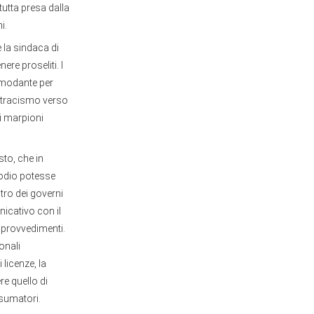
tutta presa dalla
i.
è la sindaca di
ere proseliti. I
comodante per
 ostracismo verso
i marpioni
to, che in
sodio potesse
tro dei governi
nicativo con il
 provvedimenti.
onali
 licenze, la
e quello di
nsumatori.