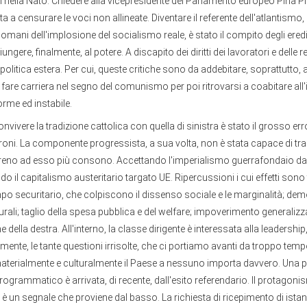
ti nella Nato. Chiedere alla vicepresidente del Parlamento europeo Pina Pi
 a censurare le voci non allineate. Diventare il referente dell'atlantismo,
domani dell'implosione del socialismo reale, è stato il compito degli eredi
ungere, finalmente, al potere. A discapito dei diritti dei lavoratori e delle r
 politica estera. Per cui, queste critiche sono da addebitare, soprattutto, a
 fare carriera nel segno del comunismo per poi ritrovarsi a coabitare all'
rme ed instabile.
nvivere la tradizione cattolica con quella di sinistra è stato il grosso err
oni. La componente progressista, a sua volta, non è stata capace di trag
erreno ad esso più consono. Accettando l'imperialismo guerrafondaio da
 il capitalismo austeritario targato UE. Ripercussioni i cui effetti sono t
mpo securitario, che colpiscono il dissenso sociale e le marginalità; de
ulturali; taglio della spesa pubblica e del welfare; impoverimento generali
che della destra. All'interno, la classe dirigente è interessata alla leadership
amente, le tante questioni irrisolte, che ci portiamo avanti da troppo tem
materialmente e culturalmente il Paese a nessuno importa davvero. Una po
grammatico è arrivata, di recente, dall'esito referendario. Il protagoni
è un segnale che proviene dal basso. La richiesta di ricepimento di ista