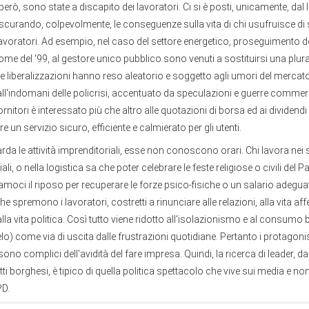
però, sono state a discapito dei lavoratori. Ci si è posti, unicamente, dal 
ascurando, colpevolmente, le conseguenze sulla vita di chi usufruisce di
lavoratori. Ad esempio, nel caso del settore energetico, proseguimento d
me del '99, al gestore unico pubblico sono venuti a sostituirsi una plurali
e liberalizzazioni hanno reso aleatorio e soggetto agli umori del mercat
ll'indomani delle policrisi, accentuato da speculazioni e guerre commerci
rnitori è interessato più che altro alle quotazioni di borsa ed ai dividendi p
re un servizio sicuro, efficiente e calmierato per gli utenti.
rda le attività imprenditoriali, esse non conoscono orari. Chi lavora nei
i, o nella logistica sa che poter celebrare le feste religiose o civili del 
iamoci il riposo per recuperare le forze psico-fisiche o un salario adeguato
e spremono i lavoratori, costretti a rinunciare alle relazioni, alla vita affet
lla vita politica. Così tutto viene ridotto all'isolazionismo e al consumo 
o) come via di uscita dalle frustrazioni quotidiane. Pertanto i protagonisti
no complici dell'avidità del fare impresa. Quindi, la ricerca di leader, da 
tti borghesi, è tipico di quella politica spettacolo che vive sui media e no
PD.