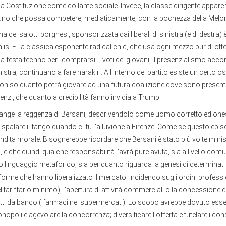
ella Costituzione come collante sociale. Invece, la classe dirigente appare 
cuno che possa competere, mediaticamente, con la pochezza della Melon
 dei salotti borghesi, sponsorizzata dai liberali di sinistra (e di destra) 
lis. E' la classica esponente radical chic, che usa ogni mezzo pur di otten
 la festa techno per "comprarsi" i voti dei giovani, il presenzialismo ac
nistra, continuano a fare harakiri. All'interno del partito esiste un certo
 non so quanto potrà giovare ad una futura coalizione dove sono present
zi, che quanto a credibilità fanno invidia a Trump.
piange la reggenza di Bersani, descrivendolo come uomo corretto ed ones
spalare il fango quando ci fu l'alluvione a Firenze. Come se questo epi
endita morale. Bisognerebbe ricordare che Bersani è stato più volte minis
a, e che quindi qualche responsabilità l'avrà pure avuta, sia a livello comu
linguaggio metaforico, sia per quanto riguarda la genesi di determinati
 riforme che hanno liberalizzato il mercato. Incidendo sugli ordini professi
 tariffario minimo), l'apertura di attività commerciali o la concessione di
tti da banco ( farmaci nei supermercati). Lo scopo avrebbe dovuto esser
opoli e agevolare la concorrenza; diversificare l'offerta e tutelare i co