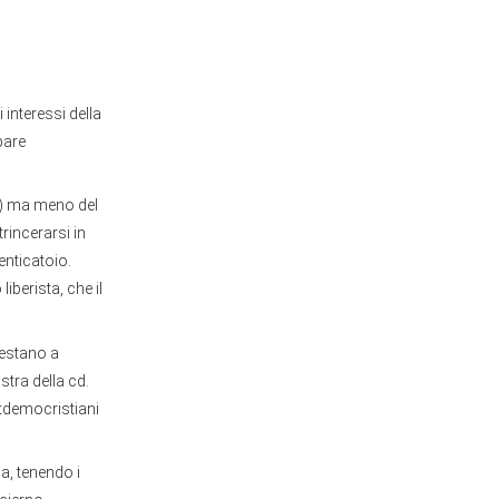
 interessi della
pare
to) ma meno del
rincerarsi in
enticatoio.
iberista, che il
prestano a
stra della cd.
stdemocristiani
a, tenendo i