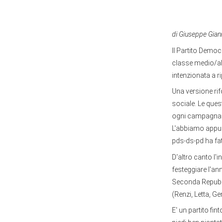
di Giuseppe Gian
Il Partito Democ
classe medio/alt
intenzionata a ri
Una versione rif
sociale. Le ques
ogni campagna el
L'abbiamo appurat
pds-ds-pd ha fat
D'altro canto l'i
festeggiare l'an
Seconda Repubbli
(Renzi, Letta, Ge
E' un partito fi