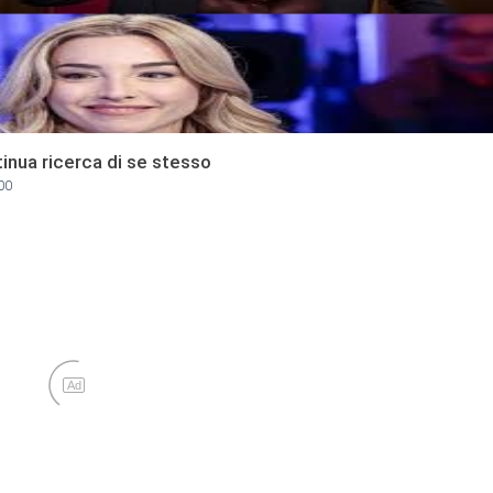
ntinua ricerca di se stesso
00
Ad