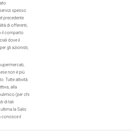
lato
 servizi spesso
el precedente
tà di offerenti,
o il comparto.
ali dove il
er gli azionisti,
 supermercati,
Paese non è più
. Tutte attività
tiva, alla
bulimico (per chi
 di tali
ultima la Salis
n conosce il