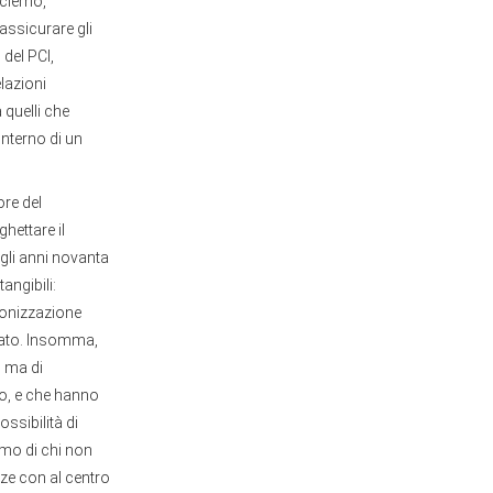
cierno,
 assicurare gli
 del PCI,
elazioni
 quelli che
interno di un
ore del
hettare il
gli anni novanta
angibili:
monizzazione
zzato. Insomma,
, ma di
po, e che hanno
ssibilità di
smo di chi non
nze con al centro