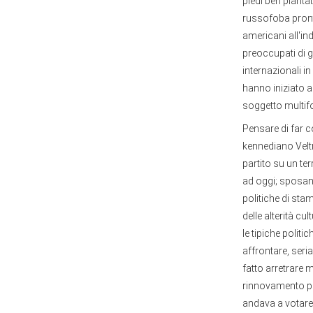
piedi ben pianta
russofoba pronta
americani all'in
preoccupati di gi
internazionali in
hanno iniziato a
soggetto multifo
Pensare di far co
kennediano Veltr
partito su un t
ad oggi; sposando
politiche di sta
delle alterità c
le tipiche politi
affrontare, seri
fatto arretrare 
rinnovamento pro
andava a votare 