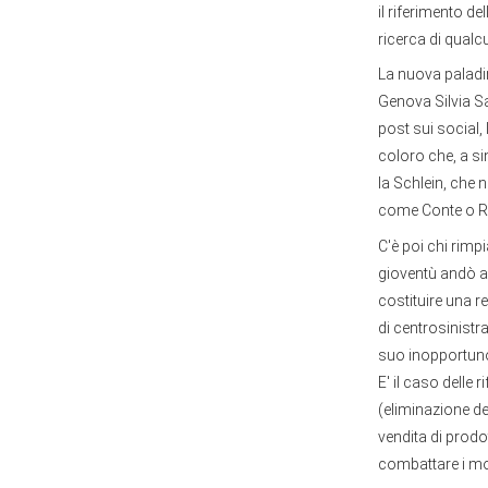
il riferimento d
ricerca di qual
La nuova paladina
Genova Silvia Sa
post sui social,
coloro che, a si
la Schlein, che
come Conte o Ren
C'è poi chi rim
gioventù andò a 
costituire una r
di centrosinistr
suo inopportuno 
E' il caso delle
(eliminazione del
vendita di prodo
combattare i mon