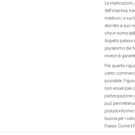
Le implicazioni, 
dell'impresa, tr
mediocri, e sui 
decreto a suo no
che in nome dell
Aspetto palese a
pluralismo dei fo
invece di garanti
Per quanto rigua
centri commercial
possibile. Figur
non essenziali ch
partecipazione a
può permettersel
User
pseudoriforme so
Consent
buona per i salo
Prompt
Paese. Come il 
Focus
Prompt