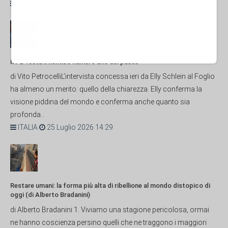
09 Luglio 2026 17:00
Il PD resta il nemico numero uno del paese
di Vito PetrocelliL’intervista concessa ieri da Elly Schlein al Foglio
ha almeno un merito: quello della chiarezza. Elly conferma la
visione piddina del mondo e conferma anche quanto sia
profonda...
ITALIA
25 Luglio 2026 14:29
Restare umani: la forma più alta di ribellione al mondo distopico di
oggi (di Alberto Bradanini)
di Alberto Bradanini 1. Viviamo una stagione pericolosa, ormai
ne hanno coscienza persino quelli che ne traggono i maggiori