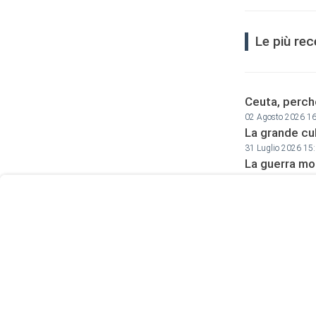
Le più rec
Ceuta, perché
User
02 Agosto 2026 1
La grande cu
Consent
31 Luglio 2026 15
Prompt
La guerra mon
Focus
29 Luglio 2026 10
Prompt
Dopo Andrea P
27 Luglio 2026 10
I due aspett
18 Luglio 2026 10
Basta servili
06 Luglio 2026 12
La Chiesa di 
01 Luglio 2026 08