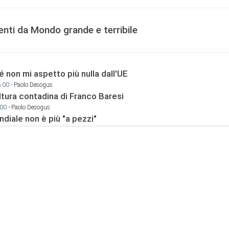
enti da Mondo grande e terribile
 non mi aspetto più nulla dall'UE
6:00
- Paolo Desogus
ltura contadina di Franco Baresi
:00
- Paolo Desogus
diale non è più "a pezzi"
:00
- Paolo Desogus
irlo chi sarà il prossimo?
:00
- Paolo Desogus
i che più mi colpiscono del caso Roggero
:00
- Paolo Desogus
smo! Giorgia Meloni ha il dovere di tutelare la dignità del po
:00
Leone XIV e il mio mondo laico di sinistra (di Paolo Desogu
:00
- Paolo Desogus