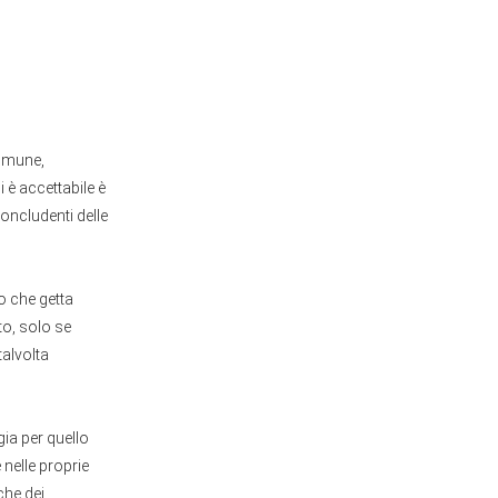
comune,
 è accettabile è
concludenti delle
o che getta
to, solo se
talvolta
gia per quello
 nelle proprie
che dei