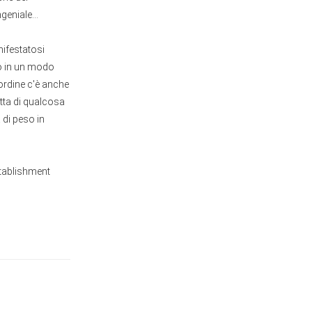
geniale...
nifestatosi
to in un modo
sordine c'è anche
atta di qualcosa
 di peso in
establishment