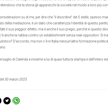
retendono che la storia gli apparecchi la società nel modo a loro più con
nsiderazioni su di me, per dire che "il disordine" dei 5 stelle, spesso ma
to della mediazione, è un dato che caratterizza l'identità di questo parti
nfatti il suo peggior difetto, ma è anche il suo pregio, perché in questo di
'è anche la rabbia contro un establishment senza reali oppositori. Si tr
ulistico? D'accordo, ma non c’è in Italia nessun'altra formazione politica
rlo.
ersaglio di Calenda e insieme a lui di quasi tutta la stampa e dell'intero 
del 30 marzo 2025