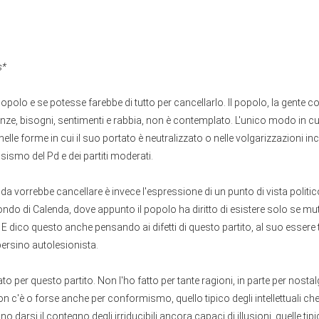
s*
popolo e se potesse farebbe di tutto per cancellarlo. Il popolo, la gente 
tanze, bisogni, sentimenti e rabbia, non è contemplato. L'unico modo in cui
elle forme in cui il suo portato è neutralizzato o nelle volgarizzazioni in
ssismo del Pd e dei partiti moderati.
da vorrebbe cancellare è invece l'espressione di un punto di vista politic
ndo di Calenda, dove appunto il popolo ha diritto di esistere solo se mu
 dico questo anche pensando ai difetti di questo partito, al suo essere 
persino autolesionista.
o per questo partito. Non l'ho fatto per tante ragioni, in parte per nostal
 c'è o forse anche per conformismo, quello tipico degli intellettuali che
darsi il contegno degli irriducibili ancora capaci di illusioni, quelle tipi