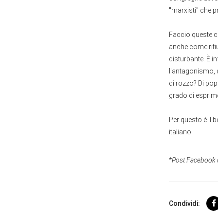
"marxisti" che p
Faccio queste co
anche come rifiu
disturbante. È i
l'antagonismo, c
di rozzo? Di pop
grado di esprime
Per questo è il b
italiano.
*Post Facebook 
Condividi: