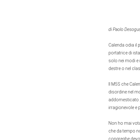
di Paolo Desogu
Calenda odia il 
portatrice di is
solo nei modi e n
destre o nel cla
Il M5S che Calen
disordine nel mo
addomesticato. E
irragionevole e 
Non ho mai votat
che da tempo non
congreghe devono 