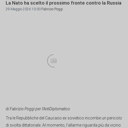
La Nato ha scelto il prossimo fronte contro la Russia
29 Maggio 2026 10:00
Fabrizio Poggi
Ad
di Fabrizio Poggi per l'AntiDiplomatico
Tra le Repubbliche del Caucaso ex sovietico incombe un pericolo
di svolta dittatoriale. Al momento, l'allarme riguarda più da vicino