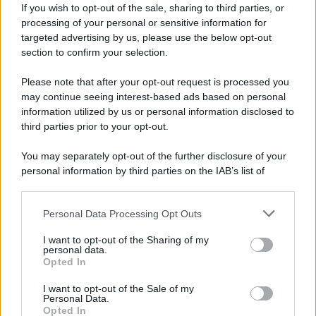
marocchini"
If you wish to opt-out of the sale, sharing to third parties, or
processing of your personal or sensitive information for
targeted advertising by us, please use the below opt-out
section to confirm your selection.
Please note that after your opt-out request is processed you
may continue seeing interest-based ads based on personal
information utilized by us or personal information disclosed to
third parties prior to your opt-out.
You may separately opt-out of the further disclosure of your
personal information by third parties on the IAB’s list of
downstream participants.
Personal Data Processing Opt Outs
This information may also be disclosed by us to third parties
on the IAB’s List of Downstream Participants that may further
I want to opt-out of the Sharing of my
disclose it to other third parties.
personal data.
Opted In
Please note that this website/app uses one or more Google
services and may gather and store information including but
I want to opt-out of the Sale of my
Personal Data.
not limited to your visit or usage behaviour. You may click to
Opted In
grant or deny consent to Google and its third-party tags to