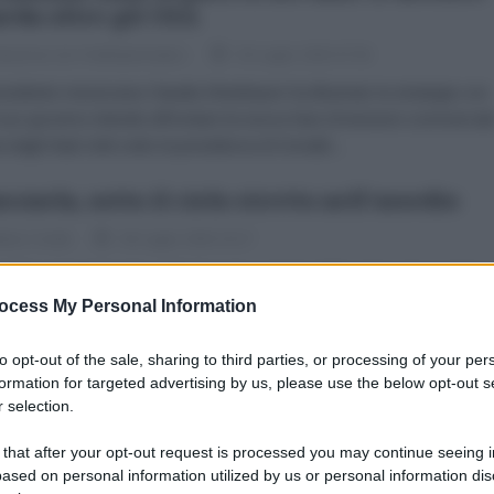
rda oltre gli USA
dazione de l'AntiDiplomatico
30 Luglio 2026 07:00
esidente messicana Claudia Sheinbaum ha illustrato la strategia con
l suo governo intende affrontare la nuova fase di tensioni commercial
a dagli Stati Uniti sotto la presidenza di Donald...
ezuela, sotto il cielo stretto nell'assedio
ina Colotti
28 Luglio 2026 15:17
raldina Colotti Capita, nelle fasi più contorte della storia, di avvertire 
e e straniante disagio politico. A chi ha attraversato il fuoco della
ocess My Personal Information
anza rivoluzionaria, a chi conosce...
to opt-out of the sale, sharing to third parties, or processing of your per
a-Brasile, asse contro le interferenze
formation for targeted advertising by us, please use the below opt-out s
aniere: Xi appoggia Lula
 selection.
dazione de l'AntiDiplomatico
27 Luglio 2026 15:23
 that after your opt-out request is processed you may continue seeing i
ased on personal information utilized by us or personal information dis
 schiera a favore della sovranità del Brasile. Durante una