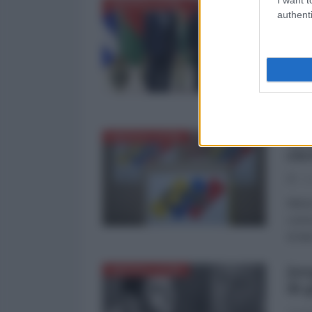
Luk
AMERICA LATINA
authenti
i l
La Re
Il pr
presi
Giorn
Mis
AMERICA LATINA
ele
25
Misio
corto
di dar
Jor
AMERICA LATINA
di 