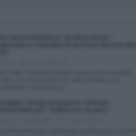
la Convertibilità al "grillete fiscal":
rgentina si consegna ai mercati (ancora un
ta)
zio Verde
01 Agosto 2026 19:07
brizio Verde Il fanatismo ideologico ha preso il potere in Argentina.
r Milei, con la sua motosega e il suo delirio presentato come
cocapitalista”, sta realizzando un...
aragua, Ortega promuove riforme
tituzionali per "rafforzare la pace"
dazione de l'AntiDiplomatico
01 Agosto 2026 16:52
presidente del Nicaragua, Daniel Ortega. ha affermato che l'Assembl