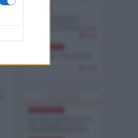
re
EUROPA
Mosca: le esercitazioni
nucleari di Germania e
Francia sono il preludio a una
guerra contro la Russia
7645
a
NORD-AMERICA
Chris Hedges - Don Corleone
Trump
7220
 un
ivo
WORLD AFFAIRS
NORD-AMERICA
Iran-USA, scoppia il caso dei
e
dati manipolati: il nuovo
metodo del Pentagono per
minimizzare le perdite