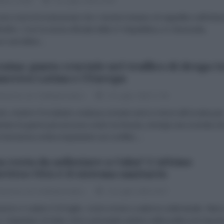
ina Colotti
25 Luglio 2026 15:00
no nomi di rivoluzionari che i vincitori tentano di seppellire nell'infa
l'oblìo. Così la storia ufficiale della IV Repubblica, in Venezuela,
a cancellare...
aina: punto cruciale nel traffico di droga t
merica Latina e l'Europa
dazione de l'AntiDiplomatico
24 Luglio 2026 17:49
ni, mentre l’Occidente continua a inviare armi e mezzi all'Ucraina pe
ntare la guerra per procura contro la Russia, emerge una vicenda ch
 l'ennesima ombra inquietante sul conflitto....
a resta da asfissiare a Cuba? L'ultimo
ettivo USA è il sistema sanitario
dazione de l'AntiDiplomatico
24 Luglio 2026 16:37
uncio è caduto il 23 luglio, come ormai a cadenza settimanale. Mar
, Segretario di Stato USA e principale artefice della politica di mass