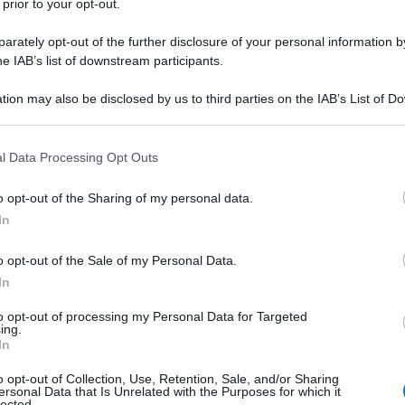
 prior to your opt-out.
rsazione telefonica durata più di un'ora, il presidente cinese Xi Jinpi
tto al presidente Luiz Inácio Lula...
rately opt-out of the further disclosure of your personal information by
he IAB’s list of downstream participants.
lezione del Moncada: il “motore piccolo”
tion may also be disclosed by us to third parties on the IAB’s List of 
la grande Storia
 that may further disclose it to other third parties.
ina Colotti
27 Luglio 2026 08:00
 that this website/app uses one or more Google services and may gath
l Data Processing Opt Outs
a ci convoca oggi il Moncada quando l'imperialismo pretende di
including but not limited to your visit or usage behaviour. You may click 
 to Google and its third-party tags to use your data for below specifi
ere di colpo le alternative di liberazione? Nella presente congiuntura
o opt-out of the Sharing of my personal data.
ogle consent section.
erizzata dalla crisi strutturale del...
In
Lula "ladro" a "immondizia calva" a un
o opt-out of the Sale of my Personal Data.
dice: Milei trasforma la politica estera in
In
 show da baraccone
to opt-out of processing my Personal Data for Targeted
ing.
dazione de l'AntiDiplomatico
26 Luglio 2026 18:16
In
natico neoliberista Javier Milei ha superato ogni limite immaginabile.
o opt-out of Collection, Use, Retention, Sale, and/or Sharing
lta non è stato sui social network o in un programma televisivo
ersonal Data that Is Unrelated with the Purposes for which it
lected.
tino, ma in territorio brasiliano, durante un...