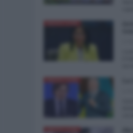
Nazio
a gar
Del
AMERICA LATINA
ten
La Re
La pr
il Pa
suo a
La 
AMERICA LATINA
La Re
Il pr
dichi
crisi
She
AMERICA LATINA