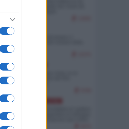
Ceuta: perché il Marocco fa
con noi quello che vuole (di
Alberto Negri)
12845
ITALIA
Il turismo di massa e i
"risvegli" del Corriere della
sera
10375
EUROPA
Cina, Russia e Iran, io ve
l’avevo detto (di Vito
Petrocelli)
8768
AMERICA LATINA
6,
Dalla Convertibilità al "grillete
to
fiscal": l'Argentina si consegna
ai mercati (ancora una volta)
8076