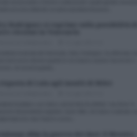
nale sta lavorando a riforme costituzionali e quadri giuridici necessa
antire processi elettorali con piena autodeterminazione...
cy Rodríguez si esprime sulla possibilità d
ere elezioni in Venezuela
dazione de l'AntiDiplomatico
31 Luglio 2026 17:23
esidente incaricata del Venezuela, Delcy Rodríguez, ha affermato c
ese terrà nuove elezioni quando le circostanze saranno favorevoli. A
vviso, ciò avverrà quando...
risposta di Lula agli insulti di Milei
dazione de l'AntiDiplomatico
30 Luglio 2026 17:16
esidente brasiliano Luiz Inácio Lula da Silva ha definito "una farsa" le
arazioni del presidente argentino Javier Milei, che hanno scatenato u
 diplomatica tra i due Paesi lo scorso...
inbaum sfida la guerra dei dazi: il Messico