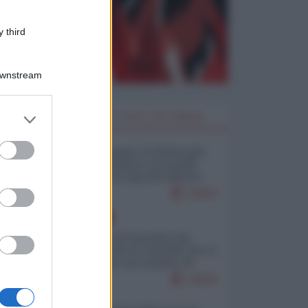
ng
 third
Downstream
er and store
I PIÙ LETTI DELLA SETTIMANA
to grant or
ed purposes
 —
Restare umani: la forma più
alta di ribellione al mondo
distopico di oggi (di Alberto
Bradanini)
23053
EUROPA
La mappa di Eurostat che
smonta tutte le storielle che vi
raccontano sul turismo di
massa
13629