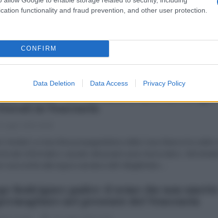
ashenko: la Bielorussia auspica di amplia
cation functionality and fraud prevention, and other user protection.
egami fraterni con Cuba
dazione de l'AntiDiplomatico
26 Luglio 2026 15:41
CONFIRM
esidente bielorusso Aleksandr Lukashenko ha inviato i suoi saluti al
dente cubano Miguel Mario Díaz-Canel Bermúdez in occasione dell
ata della Ribellione Nazionale, come riporta...
Data Deletion
Data Access
Privacy Policy
ion Verdad - La CIA sfata il mito dei brogli
ttorali in Venezuela
 Luglio 2026 18:00
n Verdad La macchina propagandistica della Casa Bianca ha subito
circuito informativo causato dal proprio peso burocratico. Nel tentat
e nuova linfa alla logora narrativa dell’«illegittimità»...
ge Rodríguez padre: il seme che non smett
germogliare nel presente del Venezuela