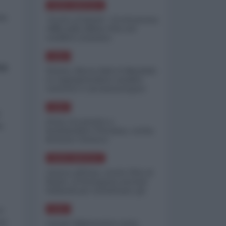
NORD-AMERICA
mia
"Scorte al limite": il retroscena
CNN sulla difesa USA nel
conflitto iraniano
ASIA
ra
Yemen, blocco Bab el-Mandab:
Le superpetroliere saudite
costrette a circumnavigare
l'Africa
ASIA
r
l'Iran era pronto a
e
bombardare l'Ucraina, cos'ha
fermato l'attacco
NORD-AMERICA
Guerra all'Iran, scorte USA al
limite: il Pentagono investe
miliardi per ricostituire gli
arsenali
co
ASIA
Canale diplomatico resta
ima