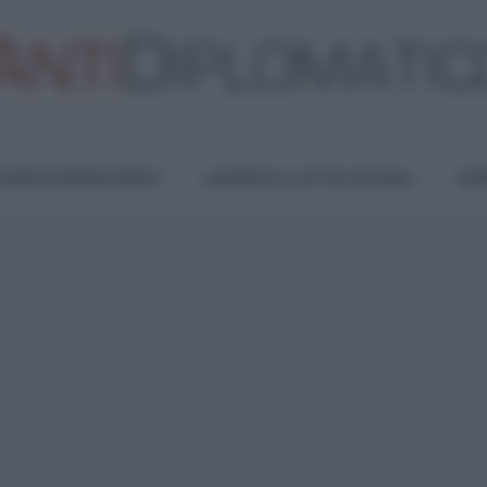
TURA E RESISTENZA
LAVORO E LOTTE SOCIALI
OPI