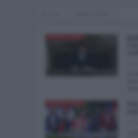
Home
AMERICA LATINA
Dal
AMERICA LATINA
l'A
vol
Fabri
di Fa
Javie
“anar
Nic
AMERICA LATINA
cos
La Re
Il co