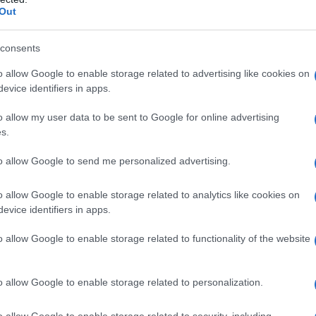
Out
teste a Caracas contro USA e Israele:
consents
ifestazione contro l'"occupazione yankee"
o allow Google to enable storage related to advertising like cookies on
dazione de l'AntiDiplomatico
26 Luglio 2026 17:08
evice identifiers in apps.
izzazioni di quartiere, collettivi urbani e movimenti popolari afferenti
o allow my user data to be sent to Google for online advertising
niverso chavista hanno manifestato nella giornata di sabato, per il
s.
do giorno consecutivo, in Plaza Bolívar...
to allow Google to send me personalized advertising.
Rivoluzione cubana tra memoria e
istenza: il discorso di Díaz-Canel per il 26
o allow Google to enable storage related to analytics like cookies on
lio
evice identifiers in apps.
dazione de l'AntiDiplomatico
26 Luglio 2026 16:44
o allow Google to enable storage related to functionality of the website
azza della Rivoluzione di Pinar del Río questa mattina, 26 luglio 202
remita di folla. ‘Vueltabajeros’ di tutti i settori si sono dati appuntamen
o allow Google to enable storage related to personalization.
elebrare il 73esimo...
o allow Google to enable storage related to security, including