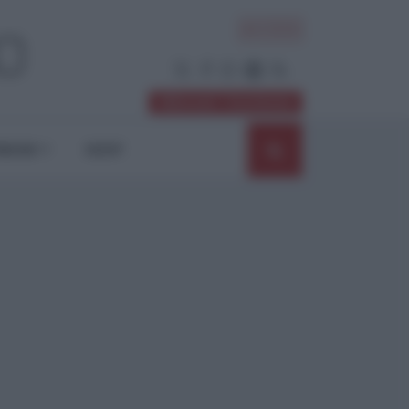
ACCEDI
Abbonati / Sostienici
NIONI
SHOP