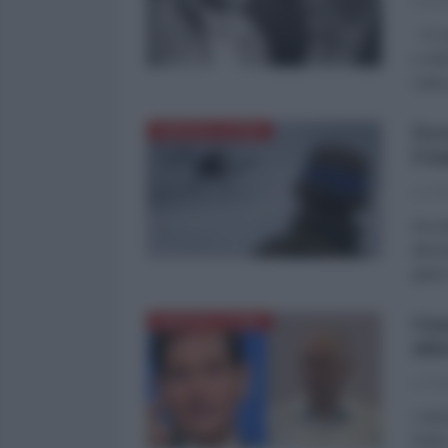
Gerald
Ci so
o nel
volev
Ucr
AMERICA LATINA
l'A
La Re
Da an
alime
getta
Cos
AMERICA LATINA
obi
La Re
L'ann
Rubio