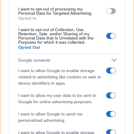
use your data for below specified purposes in below Google
Il Sud cresce più del Nord? Cosa si
I want to opt-out of processing my
consent section.
Personal Data for Targeted Advertising.
nasconde dietro i dati Svimez e la
Opted In
propaganda
I want to opt-out of Collection, Use,
Retention, Sale, and/or Sharing of my
26 Giugno 2026 07:00
Personal Data that Is Unrelated with the
Purposes for which it was collected.
Opted Out
di E. Gentili, F. Giusti e S. Macera – Centro studi politico-
sindacale «Nel 2025, per il quarto anno, il Sud cresce più
Google consents
della media nazionale»: così recita il rapporto...
I want to allow Google to enable storage
related to advertising like cookies on web or
ITALIA
device identifiers in apps.
I want to allow my user data to be sent to
Google for online advertising purposes.
I want to allow Google to send me
personalized advertising.
I want to allow Google to enable storage