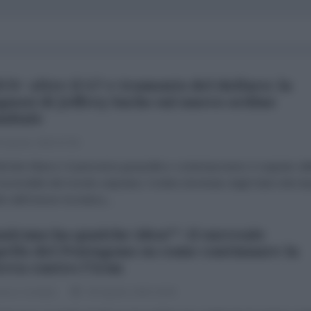
CS+ oltre il G7 e tramonto del dollaro: la
gnosi di Jeffrey Sachs sul nuovo ordine
ndiale
 Agosto 2026 07:00
chele Blanco Il panorama geopolitico contemporaneo è segnato dal
irreversibile del mondo unipolare, l'ordine dominato dagli Stati Uniti d
llo dell'Unione Sovietica...
alcuno ha qualche idea?": il surreale
ello del Pentagono su come continuare la
rra contro l'Iran
esco Corrado
05 Agosto 2026 18:00