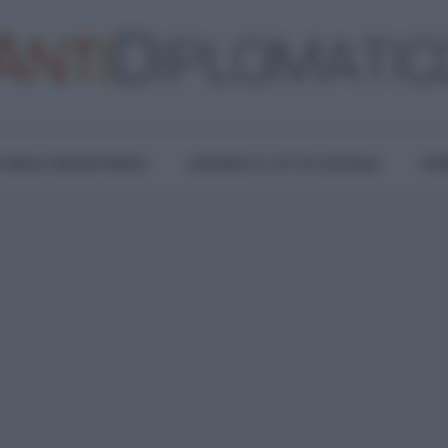
TURA E RESISTENZA
LAVORO E LOTTE SOCIALI
OPI