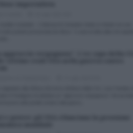
lisse imperialista
la Costantini
28 Luglio 2026 16:00
milla Costantini L’Odissea di Cristopher Nolan si chiude con una
 molto potente pronunciata da Ulisse: “ci sarà un’altra alba che aspet
rità...
 approccio vergognoso". L'ex capo della C
le vittime reali USA nella guerra contro
ran
dazione de l'AntiDiplomatico
27 Luglio 2026 07:00
segretario alla Difesa USA ed ex direttore della CIA, Leon Panetta, 
ato il Pentagono di adottare un "approccio vergognoso" nel secreta
formazioni sulle perdite umane nella guerra...
i e potere: gli USA rilanciano la pressione
nomica mondiale