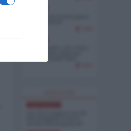
EUROPA
Ceuta, perché non mi aspetto
più nulla dall'UE
7009
EUROPA
Email trapelate: così i vertici
n
dell'MI5 hanno spinto per
mettere al bando l'IRGC
iraniano
5303
WORLD AFFAIRS
NORD-AMERICA
a
Iran-USA, scoppia il caso dei
dati manipolati: il nuovo
metodo del Pentagono per
minimizzare le perdite