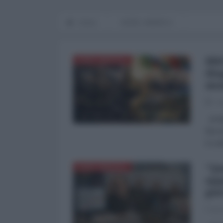
Home
NORD-AMERICA
BRI
NORD-AMERICA
dia
mo
06
di Mi
fine 
il cro
"Qu
NORD-AMERICA
app
gue
Franc