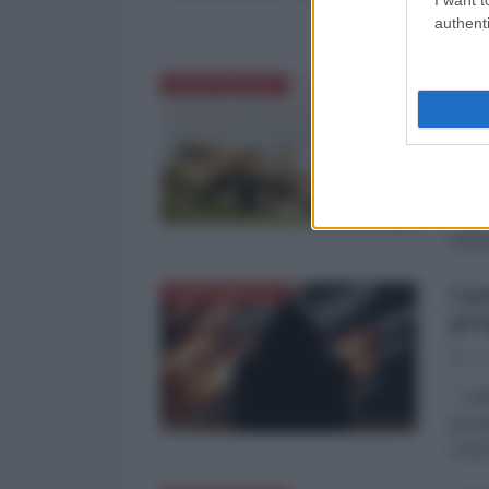
emerg
authenti
dall'
Cri
NORD-AMERICA
com
La Re
Secon
terzo
nell'
Cai
NORD-AMERICA
pro
30
Caitl
propa
viole