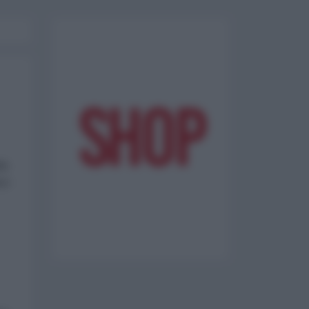
la
opo