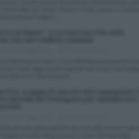
ancesco Corrado Qualcuno ha un'idea per continuare la guerra con
n? Sembrerebbe uno scherzo ma non lo è infatti, questa è, in sostanz
ichiesta fatta dal Pentagono...
orte al limite": il retroscena CNN sulla
esa USA nel conflitto iraniano
dazione de l'AntiDiplomatico
05 Agosto 2026 09:00
le indiscrezioni di Reuters e CBS sull'impiego quasi totale dei missi
ecisione a lungo raggio da parte degli Stati Uniti, arrivano nuovi dettagl
ronte delle scorte militari americane...
n-USA, scoppia il caso dei dati manipolati: i
vo metodo del Pentagono per minimizzare
perdite
dazione de l'AntiDiplomatico
05 Agosto 2026 09:00
partimento della Difesa degli Stati Uniti ha introdotto un nuovo siste
onteggiare le perdite militari americane causate dalle rappresaglie