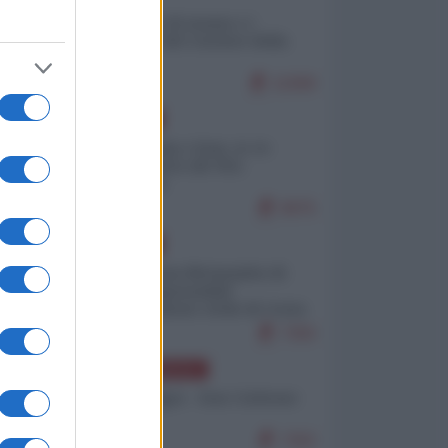
Il turismo di massa e i
"risvegli" del Corriere della
sera
en
11069
EUROPA
Cina, Russia e Iran, io ve
l’avevo detto (di Vito
Petrocelli)
9975
e]
EUROPA
Petro accusa Netanyahu di
essere responsabile
"dell'invasione civile di Ceuta
da parte dei marocchini"
7350
NORD-AMERICA
Chris Hedges - Don Corleone
Trump
on,
7302