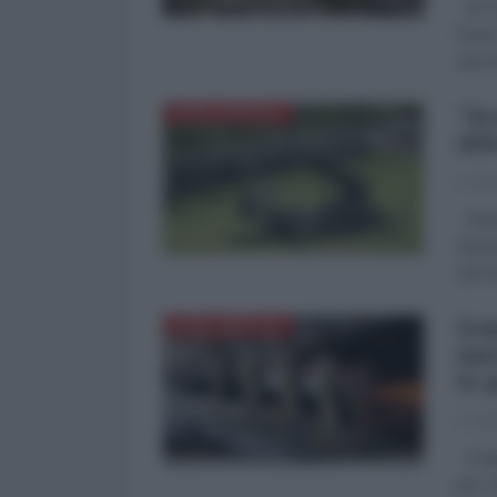
di Fr
l'Ira
una r
"Sc
NORD-AMERICA
dif
La Re
Dopo 
di pr
sul f
Ira
NORD-AMERICA
nuo
le 
La Re
Il Di
per c