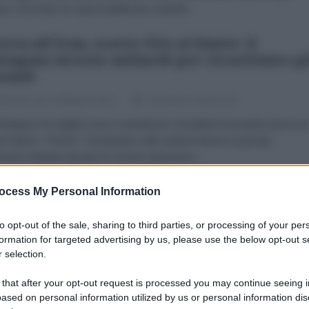
ane. Secondo un report pubblicato martedì...
rra all'Iran, scorte USA al limite: il
tagono investe miliardi per ricostituire gl
enali
dazione de l'AntiDiplomatico
04 Agosto 2026 09:00
ntagono ha siglato nuovi contratti per ricostituire la propria riserva di
li Patriot, THAAD, Tomahawk e altri sistemi d'arma avanzati,
mente ridottasi durante le recenti operazioni...
is Hedges - Don Corleone Trump
ocess My Personal Information
 Agosto 2026 07:00
to opt-out of the sale, sharing to third parties, or processing of your per
ris Hedges* Ho visitato il Taj Mahal Casino di Donald Trump ad
formation for targeted advertising by us, please use the below opt-out s
 selection.
tic City il giorno prima della sua chiusura, nell'ottobre del 2016. Il cas
 due enormi cancelli bianchi...
 that after your opt-out request is processed you may continue seeing i
ased on personal information utilized by us or personal information dis
n, l'e-mail segreta del CENTCOM: gli USA