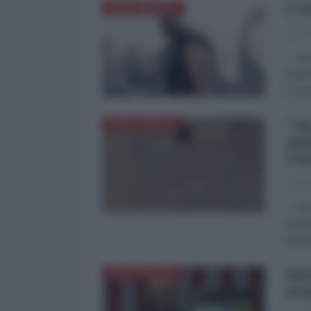
L'U
NORD-AMERICA
Camil
di Ca
frase
l’oscu
"Un
NORD-AMERICA
sul
l'I
La Re
L'ex 
accus
le in
Daz
NORD-AMERICA
eco