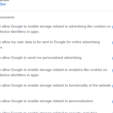
dazione de l'AntiDiplomatico
03 Agosto 2026 08:00
Out
do gli ultimi dati del Dipartimento della Difesa, il numero di militari
consents
itensi feriti nel conflitto contro l'Iran è salito a 653, tra cui figurano b
iciali di alto grado....
o allow Google to enable storage related to advertising like cookies on
evice identifiers in apps.
schiena della guerra è spezzata
o allow my user data to be sent to Google for online advertising
 Luglio 2026 12:30
s.
astair Crooke – Strategic Culture [Traduzione a cura di: Nora Hopp
to allow Google to send me personalized advertising.
fine gli Stati Uniti dovranno capitolare, con la conseguenza che l’Iran
terà una...
o allow Google to enable storage related to analytics like cookies on
evice identifiers in apps.
"mistero" dei numeri: il governo Usa
imizza le vittime in Iran, mentre fonti
o allow Google to enable storage related to functionality of the website
erne...
 Luglio 2026 11:00
o allow Google to enable storage related to personalization.
e il conflitto tra Stati Uniti e Iran entra in una nuova fase di escalati
o allow Google to enable storage related to security, including