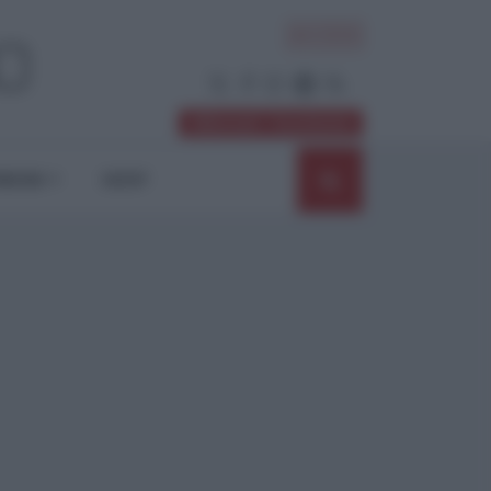
ACCEDI
Abbonati / Sostienici
NIONI
SHOP