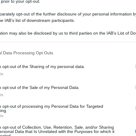
 prior to your opt-out.
cano piani "creativi" per colpire Teheran
rately opt-out of the further disclosure of your personal information by
dazione de l'AntiDiplomatico
03 Agosto 2026 12:30
he IAB’s list of downstream participants.
do un’esclusiva della CNN pubblicata il 3 agosto, l’esercito
tion may also be disclosed by us to third parties on the IAB’s List of 
nitense ha chiesto alle proprie forze di elaborare opzioni e piani
 that may further disclose it to other third parties.
acco "creativi e non convenzionali"...
 that this website/app uses one or more Google services and may gath
l Data Processing Opt Outs
nsorizzazioni e reclutamento: la
including but not limited to your visit or usage behaviour. You may click 
troversa strategia di Raytheon e Lockheed
 to Google and its third-party tags to use your data for below specifi
o opt-out of the Sharing of my personal data.
ogle consent section.
tin con i bambini
In
 Agosto 2026 08:30
o opt-out of the Sale of my Personal Data.
do il giornalista di MintPress Alan MacLeod, colossi della difesa
In
 Raytheon (RTX), Lockheed Martin, Boeing e BAE Systems stanno
to opt-out of processing my Personal Data for Targeted
ndo avanti un’intensa campagna di pubbliche relazioni...
ing.
In
a guerra illegale": Trump minimizza le
o opt-out of Collection, Use, Retention, Sale, and/or Sharing
dite in Iran, ma i dati lo smentiscono
ersonal Data that Is Unrelated with the Purposes for which it
lected.