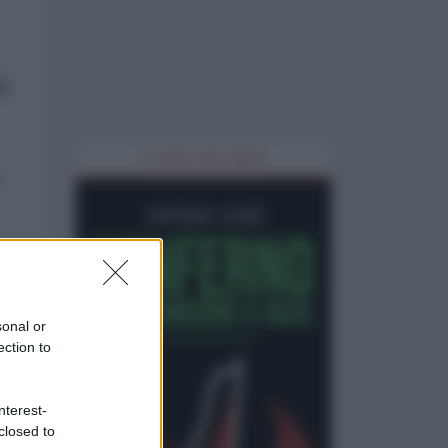
i
IL LIBRO DEL MESE
sonal or
ection to
inò
nterest-
closed to