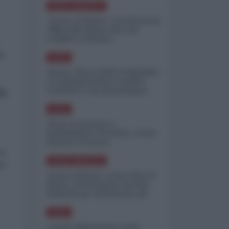
NORD-AMERICA
"Scorte al limite": il retroscena
CNN sulla difesa USA nel
conflitto iraniano
ta
ASIA
Yemen, blocco Bab el-Mandab:
Le superpetroliere saudite
costrette a circumnavigare
IA
l'Africa
ASIA
l'Iran era pronto a
bombardare l'Ucraina, cos'ha
fermato l'attacco
ha
NORD-AMERICA
re
Guerra all'Iran, scorte USA al
limite: il Pentagono investe
miliardi per ricostituire gli
arsenali
ASIA
Canale diplomatico resta