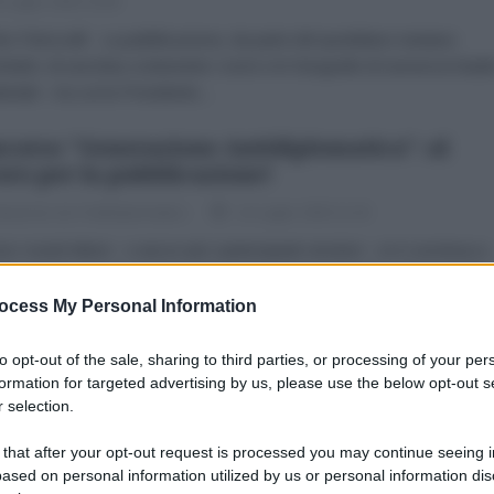
 Luglio 2026 10:00
to Petrocelli La pubblicazione, da parte del quotidiano iraniano
ahri, di una lista contenente i nomi e le fotografie di numerosi leade
ntali – tra cui la Presidente...
corso "Generazione Antidiplomatica": al
oro per la pubblicazione!
dazione de l'AntiDiplomatico
14 Luglio 2026 11:30
i nostri lettori - e ancor più i partecipanti vincitori - si è conclusa a
aio scorso con la proclamazione dei vincitori, la prima edizione del
rso letterario, per saggi...
ocess My Personal Information
llusione dell’alleato privilegiato
to opt-out of the sale, sharing to third parties, or processing of your per
formation for targeted advertising by us, please use the below opt-out s
 Luglio 2026 08:00
 selection.
to Petrocelli La vicenda delle recenti tensioni tra Giorgia Meloni e
 that after your opt-out request is processed you may continue seeing i
d Trump rappresenta molto più di un episodio diplomatico. È la
ased on personal information utilized by us or personal information dis
trazione evidente di un...