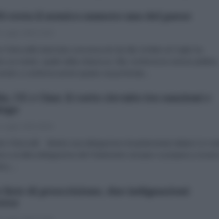
PD resta il nemico numero uno del paese
 Luglio 2026 14:29
to PetrocelliL’intervista concessa ieri da Elly Schlein al Foglio ha
o un merito: quello della chiarezza. Elly conferma la visione piddina
ondo e conferma anche quanto sia profonda...
lia, UE e Cina: il corto circuito tra sanzioni e
logo
 Luglio 2026 08:00
to Petrocelli Mentre una delegazione di parlamentari italiani è in vis
na e un’altra delegazione del Parlamento europeo si prepara a recarsi
no,...
 liste di proscrizione, due indignazioni
erse