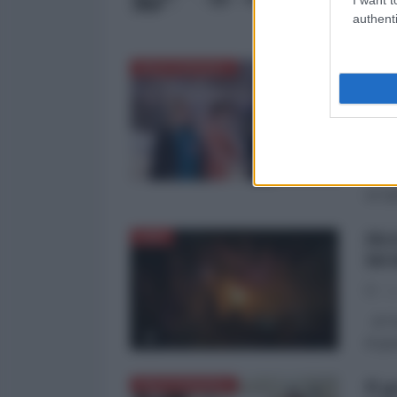
scena
authenti
dell'
GAZ
MEDITERRANEO
GE
20
di Pa
inghi
un’op
IR
ASIA
MO
12
di Pa
di gua
Il 
MEDITERRANEO