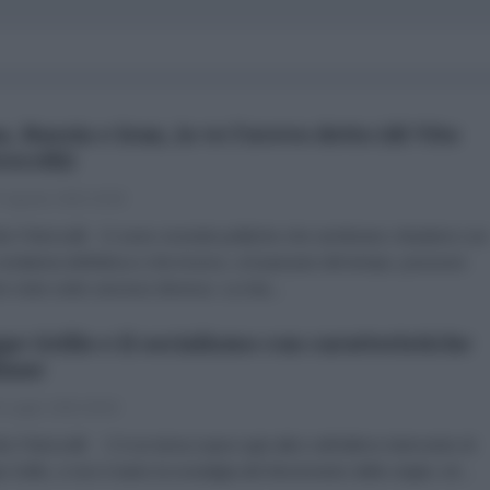
a, Russia e Iran, io ve l’avevo detto (di Vito
rocelli)
 Agosto 2026 18:00
to Petrocelli Ci sono vicende politiche che sembrano chiudersi con
ondanna definitiva e che invece, col passare del tempo, possono
e viste sotto una luce diversa. La mia...
pe Grillo e il socialismo con caratteristiche
liane
 Luglio 2026 09:00
to Petrocelli C’è un tema sopra ogni altro nell’ultimo intervento di
 Grillo, e non è tanto la nostalgia del Movimento delle origini, né...