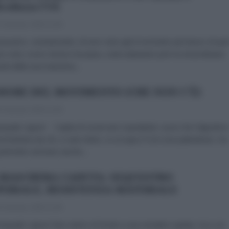
icolizza l'UE
 Gennaio 2026 11:00
vamo, onestamente, di aver visto già il momento più basso di que
o noto come Unione Europea, sottovalutando però la straordinaria
ità della sua massima...
ODORE DEL MOVIMENTO (CHE NON C'È)
 Gennaio 2026 11:00
squale Liguori Capita di osservare soprattutto i post che l’algoritm
mministra da chi, a vario titolo, si occupa (?) di cose palestinesi. Da
perimetro arrivano anche...
 MASCHERA CADUTA: SEQUESTRO
PERIALE, RESISTENZA MATERIALE
 Gennaio 2026 11:00
squale Liguori Non siamo di fronte a una semplice apatia, ma a un