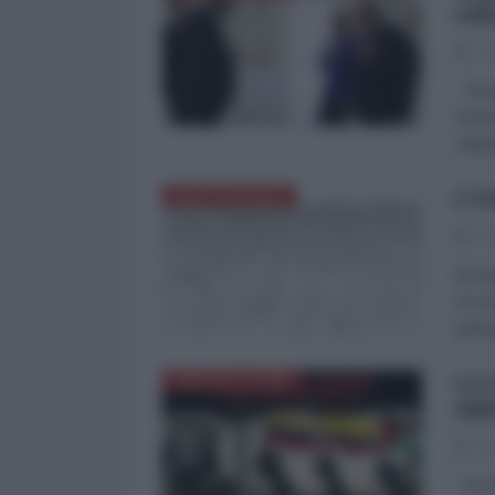
rid
10
Pensa
mostr
capac
L’
MEDITERRANEO
06
di Pa
mi so
quel 
LA
AMERICA LATINA
IM
06
di Pa