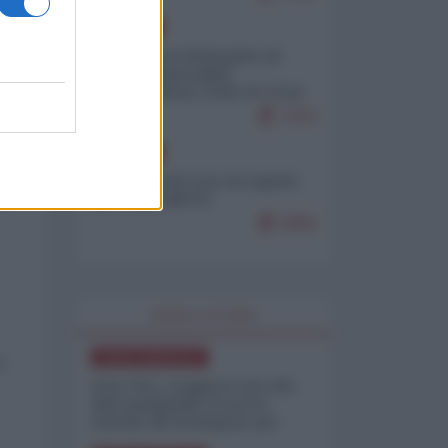
EUROPA
Petro accusa Netanyahu di
essere responsabile
"dell'invasione civile di Ceuta
da parte dei marocchini"
7079
EUROPA
Ceuta, perché non mi aspetto
 di
più nulla dall'UE
6868
WORLD AFFAIRS
NORD-AMERICA
o
Iran-USA, scoppia il caso dei
dati manipolati: il nuovo
metodo del Pentagono per
minimizzare le perdite