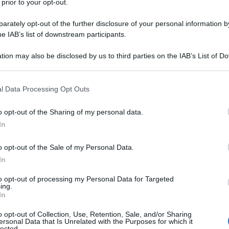
 prior to your opt-out.
finanziarizzazione del TFR e la trasformazio
rately opt-out of the further disclosure of your personal information by
le nostre città
he IAB’s list of downstream participants.
 Luglio 2026 09:30
tion may also be disclosed by us to third parties on the IAB’s List of 
 that may further disclose it to other third parties.
essandro Volpi Oggi entra in vigore il silenzio assenso in merito al
erimento del Tfr dei nuovi assunti nei fondi privati di categoria: i
 that this website/app uses one or more Google services and may gath
l Data Processing Opt Outs
tori e le lavoratrici hanno poi 60 giorni...
including but not limited to your visit or usage behaviour. You may click 
 to Google and its third-party tags to use your data for below specifi
o opt-out of the Sharing of my personal data.
ogle consent section.
ijani, l’omicidio al posto del dialogo
In
 Marzo 2026 08:00
o opt-out of the Sale of my Personal Data.
to Petrocelli Ho conosciuto Ali Larijani quando era presidente del
In
mento nel 2019, durante la visita in Iran della Commissione esteri del
to opt-out of processing my Personal Data for Targeted
o. Ricordo tutto di quell’incontro, l’accoglienza...
ing.
In
rendita della catastrofe. Guerra, distruzione 
o opt-out of Collection, Use, Retention, Sale, and/or Sharing
umulazione nel crepuscolo dell’ordine
ersonal Data that Is Unrelated with the Purposes for which it
lected.