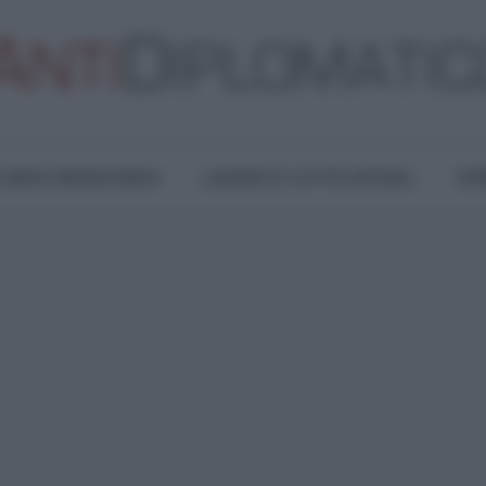
TURA E RESISTENZA
LAVORO E LOTTE SOCIALI
OPI