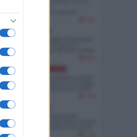
Invasione di Ceuta: cosa sta
accadendo
nell'enclave spagnola?
9251
EUROPA
Quando il figlio di Netanyahu
incitava "l'occupazione
musulmana" di Ceuta e Melilla
8570
AMERICA LATINA
tto
Dalla Convertibilità al "grillete
ta
fiscal": l'Argentina si consegna
ai mercati (ancora una volta)
7876
EUROPA
Mosca: le esercitazioni
nucleari di Germania e Francia
sono il preludio a una guerra
contro la Russia
7421