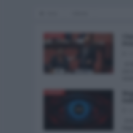
Home
Editoriali
Cin
EUROPA
Pet
07
di Vi
una c
esser
Bep
EUROPA
ita
30
di Vi
Beppe