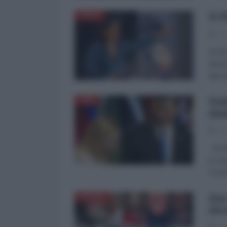
Il 
ITALIA
25
di Vi
almen
del m
Ita
CINA
dia
21
di Vi
in Ci
Pechi
Due
EUROPA
div