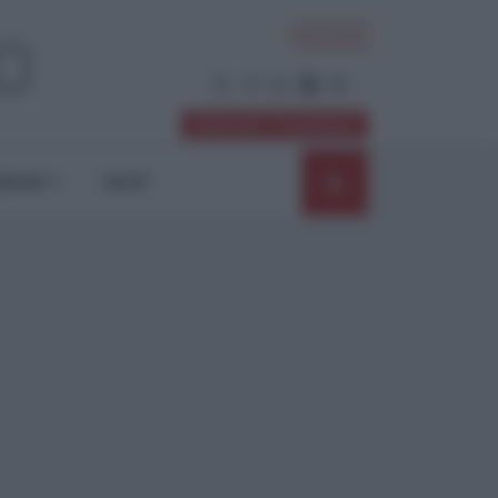
ACCEDI
Abbonati / Sostienici
NIONI
SHOP