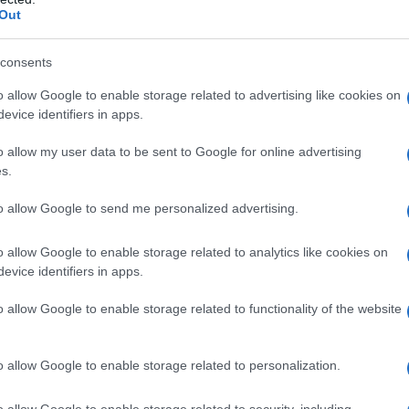
polare
Out
 Marzo 2026 08:00
consents
m Joad Ogni ordine imperiale ha un proprio motore storico. Quello
unipolarismo a guida americana è la guerra. Non la guerra come
o allow Google to enable storage related to advertising like cookies on
ione, come rottura traumatica...
evice identifiers in apps.
 fatti di Torino
o allow my user data to be sent to Google for online advertising
s.
 Febbraio 2026 21:00
to allow Google to send me personalized advertising.
to Petrocelli e Fabrizio Verde Esprimiamo piena solidarietà al polizio
iato e ferito a Torino da una frangia di manifestanti violenti e altrettan
o allow Google to enable storage related to analytics like cookies on
solidarietà...
evice identifiers in apps.
IRAN TRA DISTRUZIONE OCCIDENTALE E
o allow Google to enable storage related to functionality of the website
CUMULAZIONE CINESE
 Gennaio 2026 00:00
o allow Google to enable storage related to personalization.
squale Liguori Per chi ha sempre guardato con favore a uno
o allow Google to enable storage related to security, including