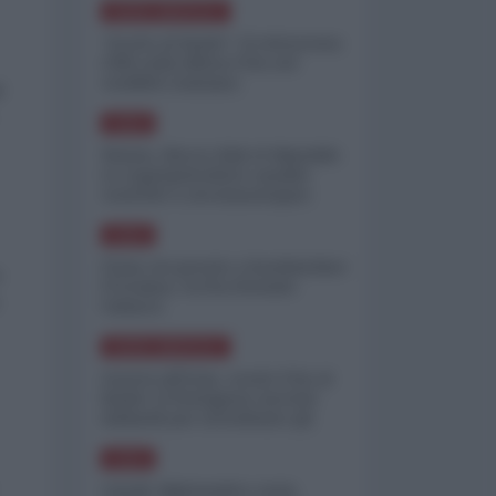
NORD-AMERICA
"Scorte al limite": il retroscena
CNN sulla difesa USA nel
conflitto iraniano
l
ASIA
Yemen, blocco Bab el-Mandab:
Le superpetroliere saudite
costrette a circumnavigare
l'Africa
ASIA
l'Iran era pronto a bombardare
o
l'Ucraina, cos'ha fermato
l'attacco
NORD-AMERICA
Guerra all'Iran, scorte USA al
limite: il Pentagono investe
miliardi per ricostituire gli
arsenali
ASIA
Canale diplomatico resta