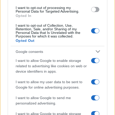
use your data for below specified purposes in below Google
I want to opt-out of processing my
consent section.
Personal Data for Targeted Advertising.
Opted In
I want to opt-out of Collection, Use,
Retention, Sale, and/or Sharing of my
Personal Data that Is Unrelated with the
Purposes for which it was collected.
Beppe Grillo e il socialismo con
Opted Out
caratteristiche italiane
30 Luglio 2026 09:00
Google consents
I want to allow Google to enable storage
related to advertising like cookies on web or
device identifiers in apps.
#
STORIA
IN
DIRETTA
I want to allow my user data to be sent to
Google for online advertising purposes.
di Loretta Napoleoni
I want to allow Google to send me
personalized advertising.
I want to allow Google to enable storage