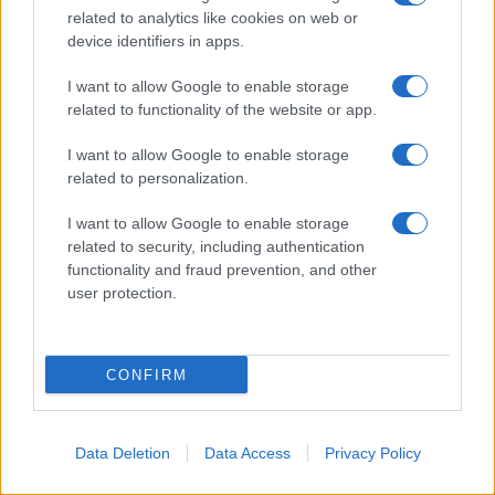
related to analytics like cookies on web or
"Black Rock non perde mai" – l'allarme di
device identifiers in apps.
Volpi sulla bolla tecnologica
I want to allow Google to enable storage
27 Giugno 2026 16:24
related to functionality of the website or app.
I want to allow Google to enable storage
related to personalization.
#
MONDISUD
I want to allow Google to enable storage
related to security, including authentication
di Fabrizio Verde
functionality and fraud prevention, and other
user protection.
CONFIRM
Dalla Convertibilità al "grillete fiscal":
l'Argentina si consegna ai mercati (ancora
una volta)
Data Deletion
Data Access
Privacy Policy
01 Agosto 2026 19:07