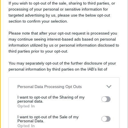
If you wish to opt-out of the sale, sharing to third parties, or
processing of your personal or sensitive information for
targeted advertising by us, please use the below opt-out
#
RETHINK.POWER
section to confirm your selection.
Please note that after your opt-out request is processed you
di Alessandro Bartoloni
may continue seeing interest-based ads based on personal
information utilized by us or personal information disclosed to
third parties prior to your opt-out.
You may separately opt-out of the further disclosure of your
Come finirebbe una guerra tra UE e
personal information by third parties on the IAB’s list of
Russia? Tre scenari per il 2030 (e le
downstream participants.
alternative alla linea dura)
Personal Data Processing Opt Outs
This information may also be disclosed by us to third parties
20 Luglio 2026 10:00
on the IAB’s List of Downstream Participants that may further
I want to opt-out of the Sharing of my
disclose it to other third parties.
personal data.
Opted In
Please note that this website/app uses one or more Google
#
EDITORIALI
services and may gather and store information including but
I want to opt-out of the Sale of my
Personal Data.
not limited to your visit or usage behaviour. You may click to
Opted In
grant or deny consent to Google and its third-party tags to