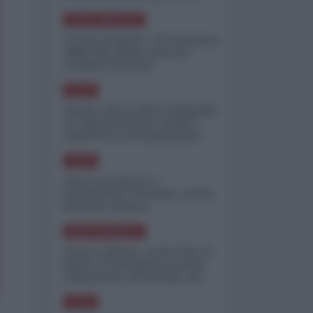
minimizzare le perdite
NORD-AMERICA
"Scorte al limite": il retroscena
CNN sulla difesa USA nel
conflitto iraniano
ASIA
Yemen, blocco Bab el-Mandab:
Le superpetroliere saudite
costrette a circumnavigare
l'Africa
ASIA
l'Iran era pronto a
bombardare l'Ucraina, cos'ha
fermato l'attacco
NORD-AMERICA
Guerra all'Iran, scorte USA al
limite: il Pentagono investe
miliardi per ricostituire gli
arsenali
ASIA