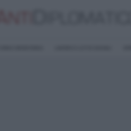
TURA E RESISTENZA
LAVORO E LOTTE SOCIALI
OPI