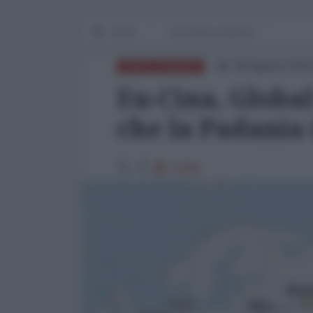
Home
Economia e dintorni
08 Agosto 2019
EURO E FINANZA
Eu-Cina, Global
che la Padania 
10366