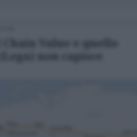
 17:16
 Chain Value e quello
(Lega) non capisce