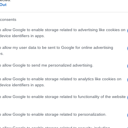
Out
è soltanto quello. E' che l'integrazione del tessuto
obal Chain Value tedesca significa che i prezzi li
consents
ade nelle global chain value è chi sta in cima alla
o allow Google to enable storage related to advertising like cookies on
 marchi premium). In altri termini, al Nord si possono
evice identifiers in apps.
 ma i prezzi (e quindi i relativi profitti spettanti)
ra sede della BMW. Inutile sottolineare che i
o allow my user data to be sent to Google for online advertising
s.
omo propria e non certamente a tutela degli anelli
 In buona sostanza l'integrazione con
to allow Google to send me personalized advertising.
 ogni sorta di autonomia e indipendenza. E significa
livelli dell'Ungheria, della Romania e della Polonia.
o allow Google to enable storage related to analytics like cookies on
evice identifiers in apps.
o allow Google to enable storage related to functionality of the website
è l'esatto opposto del progetto firmato
vasi di bile di tutti gli europoidi a partire dalla Merkel)
o allow Google to enable storage related to personalization.
che sanciva l'adesione dell'Italia alla Belt and Road
aprivano mercati e in Cina si andava a vendere i
o allow Google to enable storage related to security, including