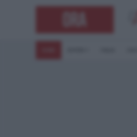
HOME
ESTERI
ITALIA
CUL