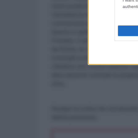
nostri prodotti anche (e soprattut
authenti
Germania ha nella Cina il suo pr
contoterzista integrato nella #Ko
Questo è quello che stanno perseg
Fontana. O per fare un altro esem
da Roma; se si integrano nella Gl
eventuali sconti fiscali ottenut
chiedono uno sconto ulteriore sugl
altrui (anzichè costruire le propri
cima.
Dunque la scelta che sta facendo 
debita premessa.