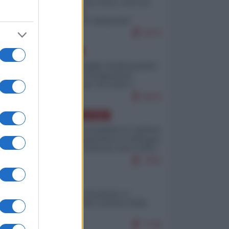
Invasione di Ceuta: cosa sta
accadendo
nell'enclave spagnola?
9275
EUROPA
Quando il figlio di Netanyahu
incitava "l'occupazione
musulmana" di Ceuta e
Melilla
8624
AMERICA LATINA
Dalla Convertibilità al "grillete
fiscal": l'Argentina si consegna
ai mercati (ancora una volta)
7910
ITALIA
Il turismo di massa e i
"risvegli" del Corriere della
sera
7749