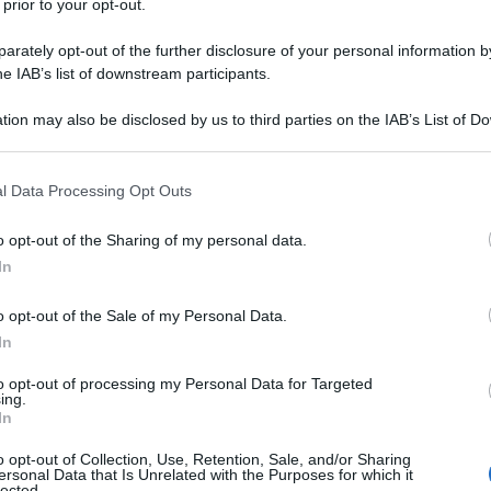
 prior to your opt-out.
 e mondo anglosassone più volte ho parlato. Ciò
rately opt-out of the further disclosure of your personal information by
o è quali siano le scelte strategiche dell'Europa (e
he IAB’s list of downstream participants.
 per tutti) in materia di partenariato internazionale
tion may also be disclosed by us to third parties on the IAB’s List of 
ra diventasse non più ricomponibile (cioè dopo
 that may further disclose it to other third parties.
 that this website/app uses one or more Google services and may gath
l Data Processing Opt Outs
including but not limited to your visit or usage behaviour. You may click 
 to Google and its third-party tags to use your data for below specifi
o opt-out of the Sharing of my personal data.
artner privilegiato, e su questo nulla di male di per
ogle consent section.
In
 questa rilevanza strategica andrebbero concordate
one di questa scelta strategica basti pensare alla
o opt-out of the Sale of my Personal Data.
nd
UE-Caucaso-Asia che collega il cuore dell'Europa
In
lla seta cinese che passa in Russia. Segno di una
to opt-out of processing my Personal Data for Targeted
uita anche se un giorno - a causa dei mile giochi
ing.
In
are - la Russia si alleasse con gli USA.
o opt-out of Collection, Use, Retention, Sale, and/or Sharing
ersonal Data that Is Unrelated with the Purposes for which it
lected.