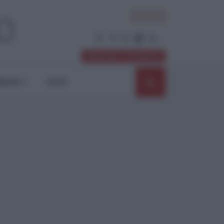
ACCEDI
Abbonati / Sostienici
NIONI
SHOP