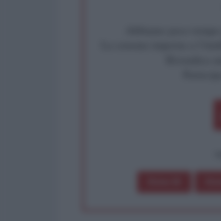
Abbiamo poco tempo pe
La censura imposta a l'Ant
Rivendica un
Partecip
op
Dona 1€
Don