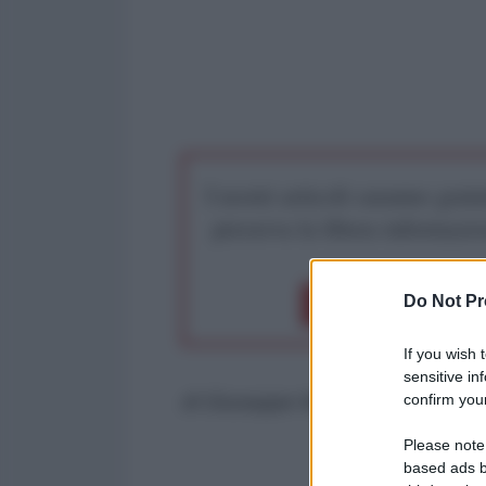
I nostri articoli saranno gratu
preserva la libera infor
Do Not Pr
Dona 1€
Don
If you wish 
sensitive in
confirm your
di Giuseppe Masala
Please note
based ads b