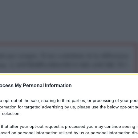
iti per sempre. Il tuo contributo fa la differenza:
mazione. L'ANTIDIPLOMATICO SEI ANCHE TU!
ocess My Personal Information
a 5€
Dona 15€
Scegli importo
to opt-out of the sale, sharing to third parties, or processing of your per
formation for targeted advertising by us, please use the below opt-out s
 selection.
 that after your opt-out request is processed you may continue seeing i
ased on personal information utilized by us or personal information dis