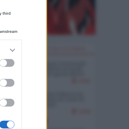
 third
Downstream
er and store
I PIÙ LETTI DELLA SETTIMANA
to grant or
ed purposes
Restare umani: la forma più
alta di ribellione al mondo
distopico di oggi (di Alberto
Bradanini)
21901
Ceuta: perché il Marocco fa
con noi quello che vuole (di
Alberto Negri)
12630
EUROPA