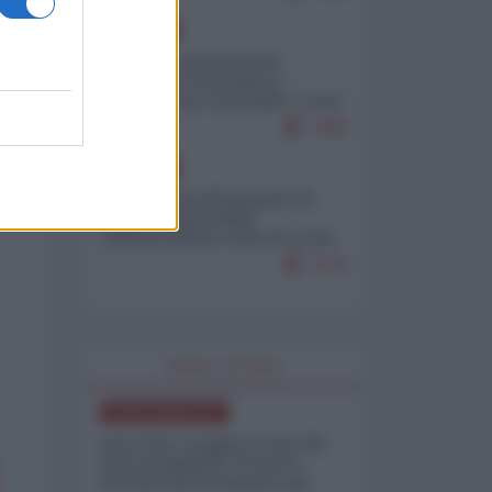
EUROPA
Mosca: le esercitazioni
nucleari di Germania e
Francia sono il preludio a una
guerra contro la Russia
7499
EUROPA
Petro accusa Netanyahu di
essere responsabile
"dell'invasione civile di Ceuta
da parte dei marocchini"
7123
WORLD AFFAIRS
NORD-AMERICA
Iran-USA, scoppia il caso dei
dati manipolati: il nuovo
metodo del Pentagono per