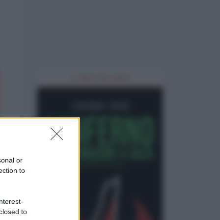
IL LIBRO DEL MESE
sonal or
ection to
nterest-
closed to