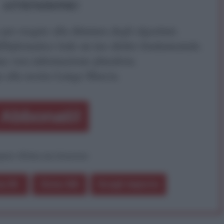
ATTENZIONE!
r reagire alla dittatura degli algoritmi.
iDiplomatico lede un tuo diritto fondamentale.
a vera informazione pluralista.
a alla nostra Lunga Marcia.
Abbonati!
pure effettua una donazione
a 5€
Dona 15€
Scegli importo