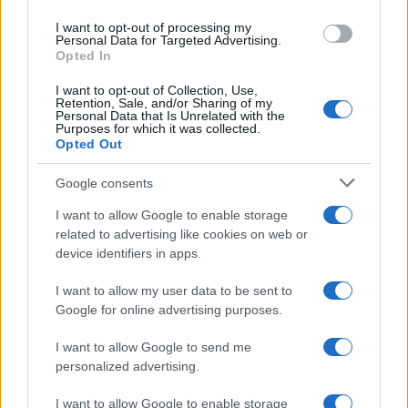
#
LA
BELT
AND
ROAD
INITIATIVE
use your data for below specified purposes in below Google
I want to opt-out of processing my
consent section.
Personal Data for Targeted Advertising.
Opted In
I want to opt-out of Collection, Use,
Retention, Sale, and/or Sharing of my
Personal Data that Is Unrelated with the
Purposes for which it was collected.
Opted Out
Google consents
Yunnan: Dove il tè incontra il caffè e la
macadamia profuma di futuro
I want to allow Google to enable storage
related to advertising like cookies on web or
27 Ottobre 2025 10:00
device identifiers in apps.
I want to allow my user data to be sent to
Google for online advertising purposes.
#
I
MEDIA
ALLA
GUERRA
I want to allow Google to send me
personalized advertising.
di Francesco Santoianni
I want to allow Google to enable storage