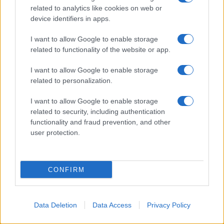
related to analytics like cookies on web or
device identifiers in apps.
I want to allow Google to enable storage
Milioni di chiamate spam? Colpa dello
related to functionality of the website or app.
Stato che non c’è più
I want to allow Google to enable storage
28 Luglio 2026 16:00
related to personalization.
I want to allow Google to enable storage
related to security, including authentication
#
NATIVI
functionality and fraud prevention, and other
user protection.
di Raffaella Milandri
CONFIRM
Trump consegna alle miniere le terre
Data Deletion
Data Access
Privacy Policy
sacre dei nativi. Ai turisti resta la