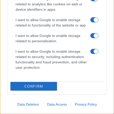
related to analytics like cookies on web or
#
RETHINK.POWER
device identifiers in apps.
I want to allow Google to enable storage
di Alessandro Bartoloni
related to functionality of the website or app.
I want to allow Google to enable storage
related to personalization.
I want to allow Google to enable storage
Come finirebbe una guerra tra UE e
Russia? Tre scenari per il 2030 (e le
related to security, including authentication
alternative alla linea dura)
functionality and fraud prevention, and other
user protection.
20 Luglio 2026 10:00
CONFIRM
#
EDITORIALI
Data Deletion
Data Access
Privacy Policy