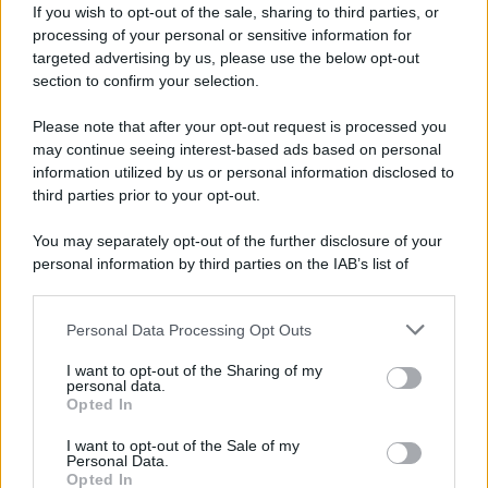
If you wish to opt-out of the sale, sharing to third parties, or
processing of your personal or sensitive information for
targeted advertising by us, please use the below opt-out
section to confirm your selection.
Please note that after your opt-out request is processed you
may continue seeing interest-based ads based on personal
information utilized by us or personal information disclosed to
third parties prior to your opt-out.
You may separately opt-out of the further disclosure of your
personal information by third parties on the IAB’s list of
downstream participants.
Personal Data Processing Opt Outs
This information may also be disclosed by us to third parties
on the IAB’s List of Downstream Participants that may further
I want to opt-out of the Sharing of my
disclose it to other third parties.
personal data.
Opted In
Please note that this website/app uses one or more Google
services and may gather and store information including but
I want to opt-out of the Sale of my
Personal Data.
not limited to your visit or usage behaviour. You may click to
Opted In
grant or deny consent to Google and its third-party tags to