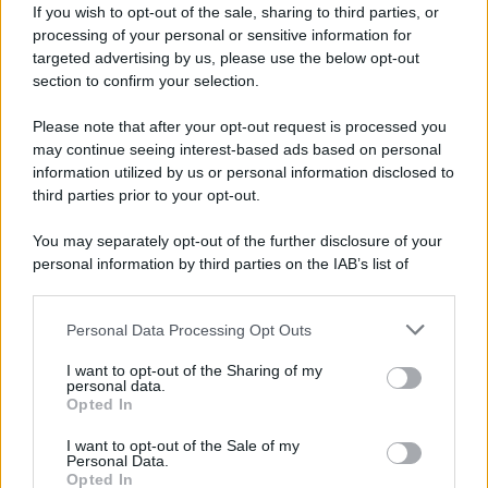
If you wish to opt-out of the sale, sharing to third parties, or
Petro accusa Netanyahu di essere responsabile
"dell'invasione civile di Ceuta da parte dei
processing of your personal or sensitive information for
marocchini"
targeted advertising by us, please use the below opt-out
section to confirm your selection.
Please note that after your opt-out request is processed you
may continue seeing interest-based ads based on personal
information utilized by us or personal information disclosed to
third parties prior to your opt-out.
You may separately opt-out of the further disclosure of your
personal information by third parties on the IAB’s list of
downstream participants.
Personal Data Processing Opt Outs
This information may also be disclosed by us to third parties
on the IAB’s List of Downstream Participants that may further
I want to opt-out of the Sharing of my
disclose it to other third parties.
personal data.
Opted In
Please note that this website/app uses one or more Google
services and may gather and store information including but
I want to opt-out of the Sale of my
Personal Data.
not limited to your visit or usage behaviour. You may click to
Opted In
grant or deny consent to Google and its third-party tags to