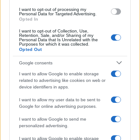
use your data for below specified purposes in below Google
I want to opt-out of processing my
consent section.
Personal Data for Targeted Advertising.
Opted In
I want to opt-out of Collection, Use,
Retention, Sale, and/or Sharing of my
Personal Data that Is Unrelated with the
Purposes for which it was collected.
Opted Out
Google consents
I want to allow Google to enable storage
related to advertising like cookies on web or
device identifiers in apps.
#
GEOGRAFIE
DEL
POTERE
I want to allow my user data to be sent to
Google for online advertising purposes.
di Fabio Massimo Paernti
I want to allow Google to send me
personalized advertising.
I want to allow Google to enable storage