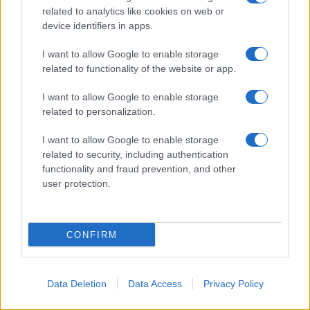
related to analytics like cookies on web or
device identifiers in apps.
I want to allow Google to enable storage
related to functionality of the website or app.
I want to allow Google to enable storage
related to personalization.
#
GEOGRAFIE
DEL
POTERE
I want to allow Google to enable storage
related to security, including authentication
di Fabio Massimo Paernti
functionality and fraud prevention, and other
user protection.
CONFIRM
"Mentre noi giochiamo con i chatbot, la
Cina si è presa il futuro dell'IA" (VIDEO)
24 Giugno 2026 08:00
Data Deletion
Data Access
Privacy Policy