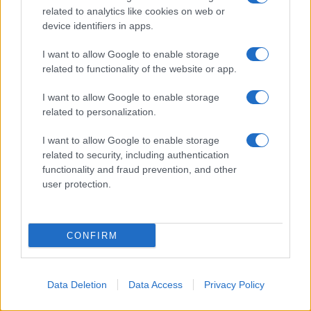
alternative alla linea dura)
related to analytics like cookies on web or
device identifiers in apps.
20 Luglio 2026 10:00
I want to allow Google to enable storage
related to functionality of the website or app.
#
EDITORIALI
I want to allow Google to enable storage
related to personalization.
I want to allow Google to enable storage
related to security, including authentication
functionality and fraud prevention, and other
user protection.
Cina, Russia e Iran, io ve l’avevo detto (di
CONFIRM
Vito Petrocelli)
07 Agosto 2026 18:00
Data Deletion
Data Access
Privacy Policy