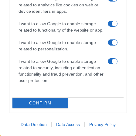
NORD-AMERICA
related to analytics like cookies on web or
"Una guerra illegale": Trump minimizza le perdite in
device identifiers in apps.
Iran, ma i dati lo smentiscono
I want to allow Google to enable storage
EUROPA
related to functionality of the website or app.
Petro accusa Netanyahu di essere responsabile
"dell'invasione civile di Ceuta da parte dei
I want to allow Google to enable storage
marocchini"
related to personalization.
I want to allow Google to enable storage
related to security, including authentication
functionality and fraud prevention, and other
user protection.
CONFIRM
Data Deletion
Data Access
Privacy Policy