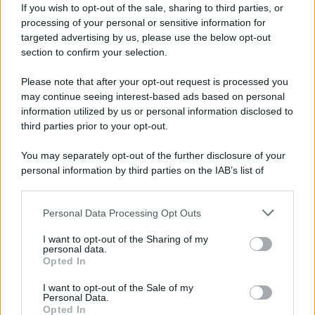
di Giuseppe Masala
If you wish to opt-out of the sale, sharing to third parties, or
processing of your personal or sensitive information for
targeted advertising by us, please use the below opt-out
section to confirm your selection.
Please note that after your opt-out request is processed you
Gli Stati Uniti stanno perdendo “la Guerra
may continue seeing interest-based ads based on personal
Mondiale a pezzi”?
information utilized by us or personal information disclosed to
third parties prior to your opt-out.
25 Giugno 2026 10:00
You may separately opt-out of the further disclosure of your
personal information by third parties on the IAB’s list of
downstream participants.
#
EXODUS
Personal Data Processing Opt Outs
This information may also be disclosed by us to third parties
on the IAB’s List of Downstream Participants that may further
di Michelangelo Severgnini
I want to opt-out of the Sharing of my
disclose it to other third parties.
personal data.
Opted In
Please note that this website/app uses one or more Google
services and may gather and store information including but
I want to opt-out of the Sale of my
Personal Data.
not limited to your visit or usage behaviour. You may click to
Opted In
grant or deny consent to Google and its third-party tags to