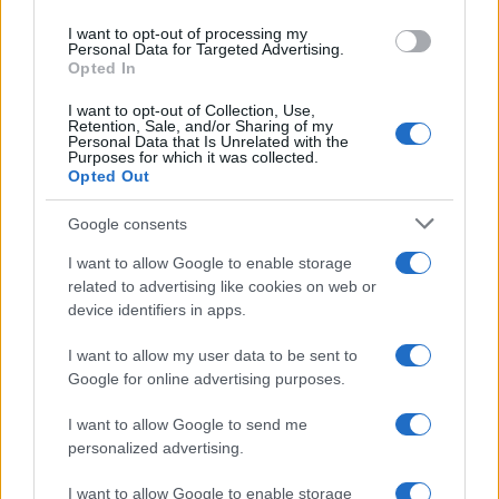
La Trilogia del Rimosso di Michelangelo
use your data for below specified purposes in below Google
Severgnini, prodotta da l'AntiDiplomatico,
I want to opt-out of processing my
consent section.
interamente in chiaro
Personal Data for Targeted Advertising.
Opted In
24 Luglio 2026 15:49
I want to opt-out of Collection, Use,
Retention, Sale, and/or Sharing of my
Personal Data that Is Unrelated with the
Purposes for which it was collected.
Opted Out
#
GENERAZIONE
ANTIDIPLOMATICA
Google consents
I want to allow Google to enable storage
related to advertising like cookies on web or
device identifiers in apps.
I want to allow my user data to be sent to
Google for online advertising purposes.
Berlino salva la privacy delle chat online –
ma il rischio censura resta all’orizzonte
I want to allow Google to send me
personalized advertising.
17 Ottobre 2025 13:00
I want to allow Google to enable storage