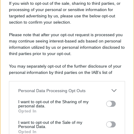
If you wish to opt-out of the sale, sharing to third parties, or
Severgnini, prodotta da l'AntiDiplomatico,
processing of your personal or sensitive information for
interamente in chiaro
targeted advertising by us, please use the below opt-out
24 Luglio 2026 15:49
section to confirm your selection.
Please note that after your opt-out request is processed you
may continue seeing interest-based ads based on personal
#
GENERAZIONE
ANTIDIPLOMATICA
information utilized by us or personal information disclosed to
third parties prior to your opt-out.
You may separately opt-out of the further disclosure of your
personal information by third parties on the IAB’s list of
downstream participants.
Personal Data Processing Opt Outs
This information may also be disclosed by us to third parties
on the IAB’s List of Downstream Participants that may further
I want to opt-out of the Sharing of my
disclose it to other third parties.
Berlino salva la privacy delle chat online –
personal data.
ma il rischio censura resta all’orizzonte
Opted In
Please note that this website/app uses one or more Google
17 Ottobre 2025 13:00
services and may gather and store information including but
I want to opt-out of the Sale of my
Personal Data.
not limited to your visit or usage behaviour. You may click to
Opted In
grant or deny consent to Google and its third-party tags to