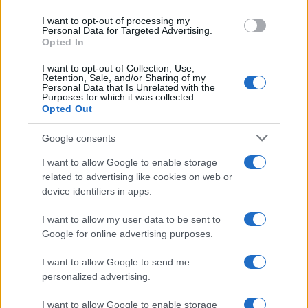
Una finestra aperta
use your data for below specified purposes in below Google
I want to opt-out of processing my
consent section.
Personal Data for Targeted Advertising.
Opted In
I want to opt-out of Collection, Use,
Retention, Sale, and/or Sharing of my
La governance cinese vista dai
Personal Data that Is Unrelated with the
Purposes for which it was collected.
rappresentanti italiani e la visione dello
Opted Out
sviluppo comune sino-italiano
06 Agosto 2026 08:00
Google consents
I want to allow Google to enable storage
related to advertising like cookies on web or
device identifiers in apps.
#
SCELTI
DAL
PEOPLE'S
DAILY
I want to allow my user data to be sent to
Google for online advertising purposes.
I want to allow Google to send me
personalized advertising.
I want to allow Google to enable storage