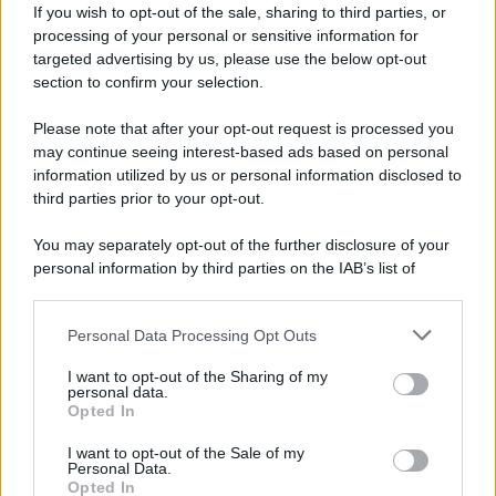
If you wish to opt-out of the sale, sharing to third parties, or
processing of your personal or sensitive information for
targeted advertising by us, please use the below opt-out
#
GENERAZIONE
ANTIDIPLOMATICA
section to confirm your selection.
Please note that after your opt-out request is processed you
may continue seeing interest-based ads based on personal
information utilized by us or personal information disclosed to
third parties prior to your opt-out.
You may separately opt-out of the further disclosure of your
personal information by third parties on the IAB’s list of
Berlino salva la privacy delle chat online –
downstream participants.
ma il rischio censura resta all’orizzonte
Personal Data Processing Opt Outs
This information may also be disclosed by us to third parties
17 Ottobre 2025 13:00
on the IAB’s List of Downstream Participants that may further
I want to opt-out of the Sharing of my
disclose it to other third parties.
personal data.
Opted In
Please note that this website/app uses one or more Google
#
UNA
FINESTRA
APERTA
services and may gather and store information including but
I want to opt-out of the Sale of my
Personal Data.
not limited to your visit or usage behaviour. You may click to
Opted In
grant or deny consent to Google and its third-party tags to