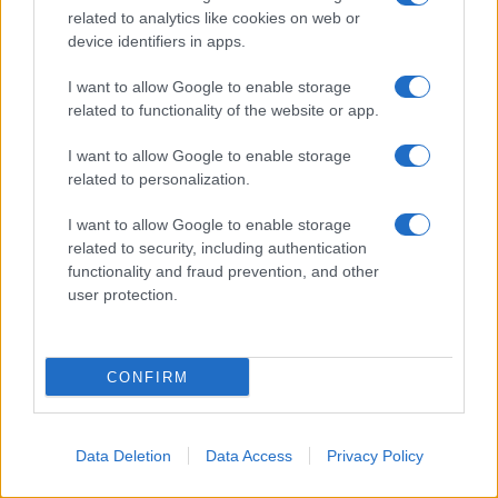
related to analytics like cookies on web or
Registro di ispezione di un drone
device identifiers in apps.
intelligente
I want to allow Google to enable storage
30 Luglio 2026 09:00
related to functionality of the website or app.
I want to allow Google to enable storage
related to personalization.
#
LA
BELT
AND
ROAD
INITIATIVE
I want to allow Google to enable storage
related to security, including authentication
functionality and fraud prevention, and other
user protection.
CONFIRM
Yunnan: Dove il tè incontra il caffè e la
macadamia profuma di futuro
Data Deletion
Data Access
Privacy Policy
27 Ottobre 2025 10:00