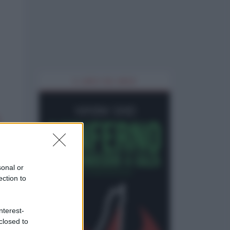
IL LIBRO DEL MESE
sonal or
ection to
nterest-
closed to