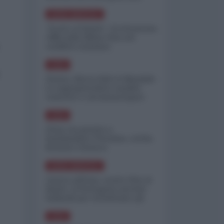
minimizzare le perdite
NORD-AMERICA
"Scorte al limite": il retroscena
CNN sulla difesa USA nel
conflitto iraniano
ASIA
Yemen, blocco Bab el-Mandab:
Le superpetroliere saudite
costrette a circumnavigare
l'Africa
ASIA
l'Iran era pronto a
bombardare l'Ucraina, cos'ha
fermato l'attacco
NORD-AMERICA
Guerra all'Iran, scorte USA al
limite: il Pentagono investe
miliardi per ricostituire gli
arsenali
ASIA