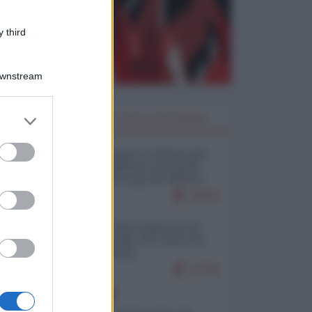
 third
Downstream
er and store
I PIÙ LETTI DELLA SETTIMANA
to grant or
ed purposes
Restare umani: la forma più
alta di ribellione al mondo
distopico di oggi (di Alberto
Bradanini)
22583
Ceuta: perché il Marocco fa
con noi quello che vuole (di
Alberto Negri)
12735
EUROPA