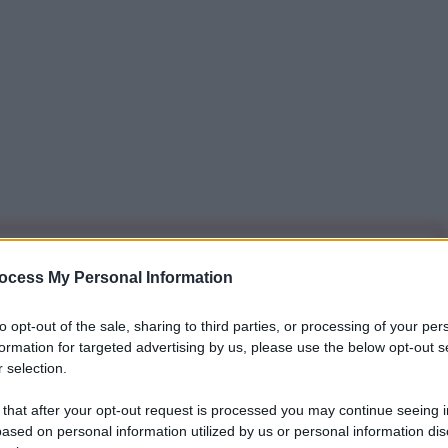
iti per sempre. Il tuo contributo fa la differenza:
ocess My Personal Information
mazione. L'ANTIDIPLOMATICO SEI ANCHE TU!
to opt-out of the sale, sharing to third parties, or processing of your per
formation for targeted advertising by us, please use the below opt-out s
a 5€
Dona 15€
Scegli importo
 selection.
 that after your opt-out request is processed you may continue seeing i
ased on personal information utilized by us or personal information dis