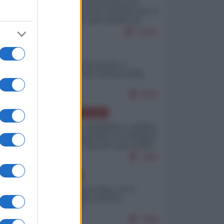
La mappa di Eurostat che
smonta tutte le storielle che vi
raccontano sul turismo di
massa
11841
ITALIA
Il turismo di massa e i
"risvegli" del Corriere della
sera
9648
AMERICA LATINA
Dalla Convertibilità al "grillete
fiscal": l'Argentina si consegna
ai mercati (ancora una volta)
7983
EUROPA
Cina, Russia e Iran, io ve
l’avevo detto (di Vito
Petrocelli)
7658