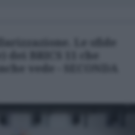
larizzazione. Le sfide
) dei BRICS 11 che
anche vede - SECONDA