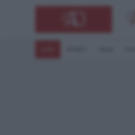
HOME
ESTERI
ITALIA
CUL