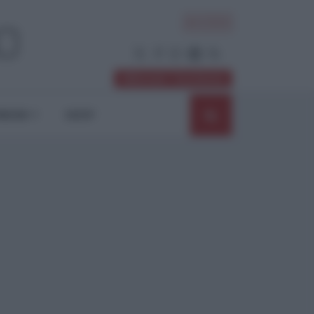
ACCEDI
Abbonati / Sostienici
NIONI
SHOP