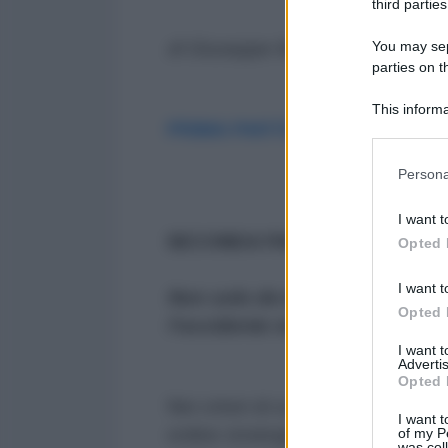
third parties
You may sepa
di Giuseppe Masala
parties on t
This informa
PRIMA PARTE: COME I BRICS
Participants
Please note
Persona
information 
deny consent
I want t
in below Go
SECONDA PARTE
Opted 
I want t
Non solo de-dollarizzazione. L
Opted 
l'occidente neanche vede
I want 
Advertis
Opted 
Nei criteri di scelta dei paesi e
I want t
ordine strategico e militare. I BRI
of my P
was col