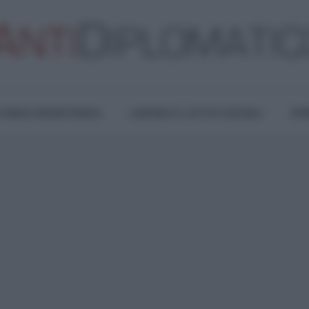
TURA E RESISTENZA
LAVORO E LOTTE SOCIALI
OPI