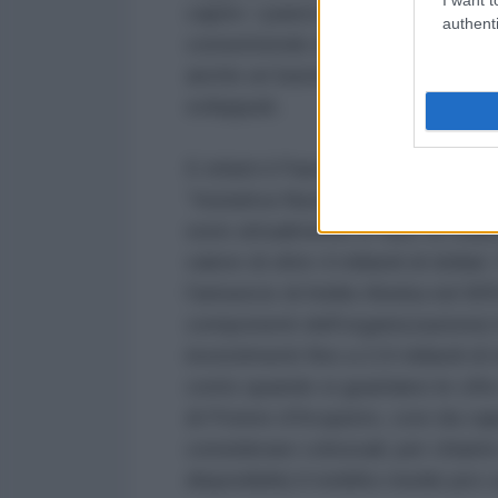
capire: i paesi in via di sviluppo 
authenti
consentendo di avere nuovi merca
anche un bacino di manodopera f
sviluppati.
E infatti il Paese del Corno d'Af
“Iniziativa Nuova via della seta” (
sono attualmente in fase di realiz
valore di oltre 4 miliardi di doll
l'annuncio di Addis Abeba nel BRI
componenti dell'organizzazione)
investimenti fino a 2,9 miliardi di
conto quando si guardano le cifre
di Potere d'Acquisto, così da cap
considerare colossali; per chiari
disponibile) il reddito medio pro c