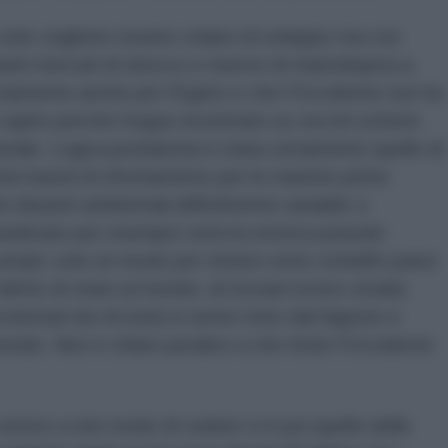
solo vogliono essere volano di sviluppo ma con
tanti mercati di sbocco e riserve di manodopera a
iamente anche per l'Egitto e che l'Occidente non ha
 capito perché troppo incentrato su vecchi schemi
turale. Logica predatoria è stata certamente quello di
come bacini di sfruttamento per le materie prime
on disastri ambientali difficilmente sanabili; e
nsiderare per esempio tutta la retorica pseudo
 umani: solo un modo per tenere sotto schiaffo paesi
iritto di stare al mondo, di trovare la loro strada
ettati da chi (noi) si sente Unto dal Signore e
ndo. Non è chiaro peraltro a che titolo l'Occidente
vertice a mio modo di vedere vi è poi quello delle