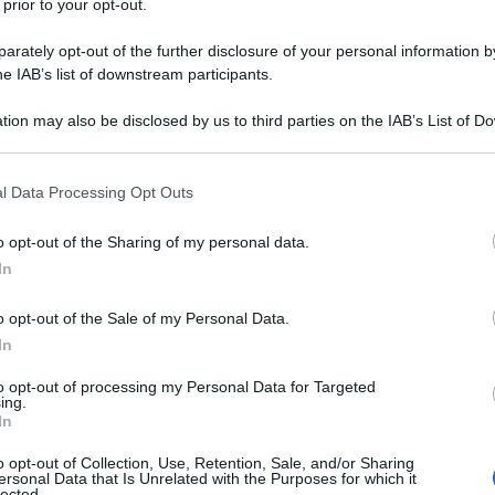
 prior to your opt-out.
rately opt-out of the further disclosure of your personal information by
he IAB’s list of downstream participants.
tion may also be disclosed by us to third parties on the IAB’s List of 
 11 STRAVOLGONO GLI EQUILIBRI MONDIALI
 that may further disclose it to other third parties.
 that this website/app uses one or more Google services and may gath
l Data Processing Opt Outs
including but not limited to your visit or usage behaviour. You may click 
 to Google and its third-party tags to use your data for below specifi
o opt-out of the Sharing of my personal data.
ogle consent section.
In
o opt-out of the Sale of my Personal Data.
e sfide (geostrategiche) dei BRICS 11 che
In
to opt-out of processing my Personal Data for Targeted
ing.
In
ntrati nel BRICS non mancano però considerazioni di
o opt-out of Collection, Use, Retention, Sale, and/or Sharing
CS con l'entrata dell'Egitto si assicurano il controllo
ersonal Data that Is Unrelated with the Purposes for which it
lected.