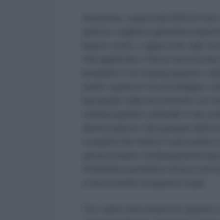
Insomma, i paesi del BRICS non 
questo vogliono garantirsi impor
basso costo. Logica che vale ovv
mai applicato e forse non ha mai
predatori e di colonizzazione cul
usare i paesi in via di sviluppo 
lasciando nulla sul territorio se n
colonizzazione culturale è da co
democratica e dei pseudo diritti
e popoli che hanno il sacrosanto d
senza essere continuamente bacch
Prometeo portatore di luce nel mo
si sia rivestito di questo ruolo.
Tra i tanti temi emersi in questo 