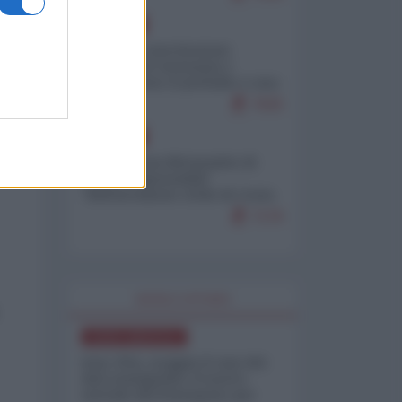
EUROPA
Mosca: le esercitazioni
nucleari di Germania e
Francia sono il preludio a una
guerra contro la Russia
7625
EUROPA
Petro accusa Netanyahu di
essere responsabile
"dell'invasione civile di Ceuta
da parte dei marocchini"
7176
WORLD AFFAIRS
NORD-AMERICA
Iran-USA, scoppia il caso dei
dati manipolati: il nuovo
metodo del Pentagono per