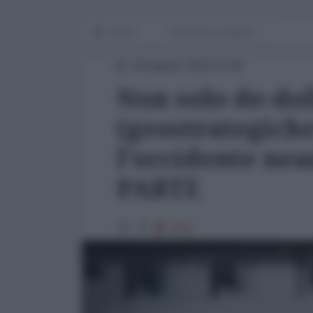
Home
Economia e dintorni
29 Agosto 2023 12:00
Non solo de-dol
(geostrategiche
l'occidente ne
PARTE
4816