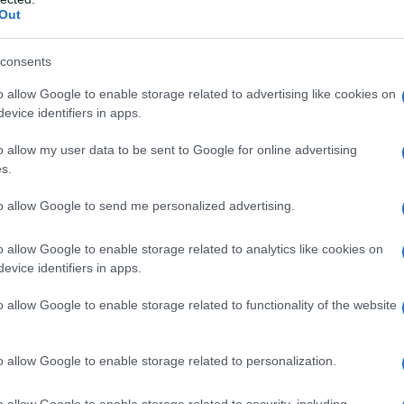
 Mediterraneo, e con l'entrata dell'Etiopia si
Out
trata nel Mar Rosso dall'Oceano Indiano, garantendo
Saudita nella sua parte occidentale. Allo stesso
consents
rati Arabi Uniti e dell'Arabia Saudita i BRICS si
o allow Google to enable storage related to advertising like cookies on
 Persico e il controllo dello stretto di Hormuz, vera
evice identifiers in apps.
 dove passa una grande quantità del petrolio
o allow my user data to be sent to Google for online advertising
tto alla Cina. E' chiaro che i paesi del BRICS hanno
s.
ezioni della storia: non basta essere competitivi nei
to allow Google to send me personalized advertising.
zza delle rotte marittime se si vuole garantire al
omico sostenuto e duraturo nel tempo. Del resto
o allow Google to enable storage related to analytics like cookies on
a torto che “La difesa è molto più importante della
evice identifiers in apps.
o allow Google to enable storage related to functionality of the website
l'entrata dell'Etiopia nell'organizzazione. Se per
o allow Google to enable storage related to personalization.
prensibile, si tratta di una scelta dettata da una
pesso gli occidentali hanno dimostrato di non
o allow Google to enable storage related to security, including