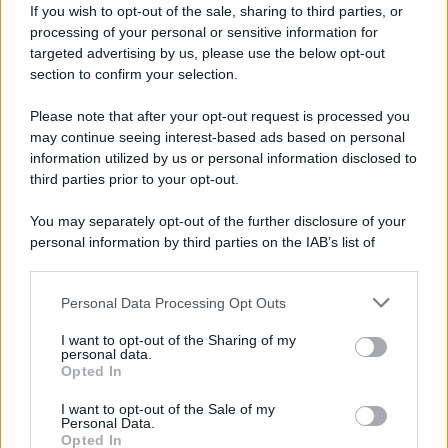
If you wish to opt-out of the sale, sharing to third parties, or
processing of your personal or sensitive information for
targeted advertising by us, please use the below opt-out
section to confirm your selection.
Please note that after your opt-out request is processed you
may continue seeing interest-based ads based on personal
information utilized by us or personal information disclosed to
third parties prior to your opt-out.
You may separately opt-out of the further disclosure of your
personal information by third parties on the IAB’s list of
downstream participants.
Personal Data Processing Opt Outs
This information may also be disclosed by us to third parties
on the IAB’s List of Downstream Participants that may further
I want to opt-out of the Sharing of my
disclose it to other third parties.
personal data.
Opted In
Please note that this website/app uses one or more Google
services and may gather and store information including but
I want to opt-out of the Sale of my
I PIÙ LETTI DELLA SETTIMANA
Personal Data.
not limited to your visit or usage behaviour. You may click to
Opted In
grant or deny consent to Google and its third-party tags to