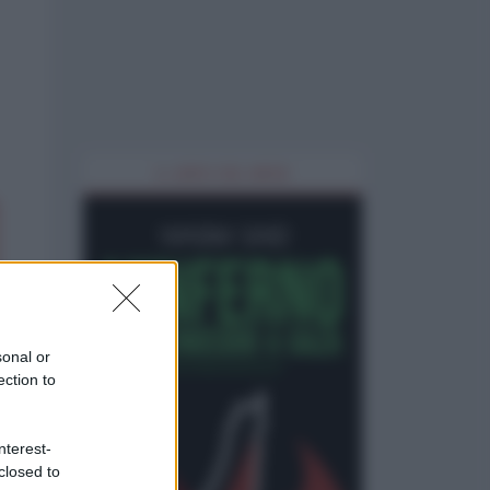
IL LIBRO DEL MESE
sonal or
ection to
nterest-
closed to