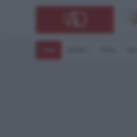
HOME
ESTERI
ITALIA
CUL