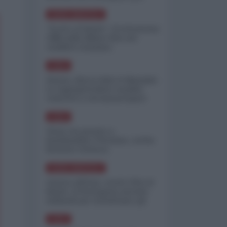
minimizzare le perdite
NORD-AMERICA
"Scorte al limite": il retroscena
CNN sulla difesa USA nel
conflitto iraniano
ASIA
Yemen, blocco Bab el-Mandab:
Le superpetroliere saudite
costrette a circumnavigare
l'Africa
ASIA
l'Iran era pronto a
bombardare l'Ucraina, cos'ha
fermato l'attacco
NORD-AMERICA
Guerra all'Iran, scorte USA al
limite: il Pentagono investe
miliardi per ricostituire gli
arsenali
ASIA