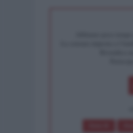
Abbiamo poco tempo pe
La censura imposta a l'Ant
Rivendica un
Partecip
op
Dona 1€
Don