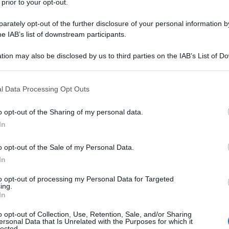
 prior to your opt-out.
o ad attaccare con granate e raffiche di mitragliatrice
rately opt-out of the further disclosure of your personal information by
ale.
he IAB’s list of downstream participants.
della popolazione, dei governi, dell’opinione
tion may also be disclosed by us to third parties on the IAB’s List of 
 that may further disclose it to other third parties.
 that this website/app uses one or more Google services and may gath
l Data Processing Opt Outs
including but not limited to your visit or usage behaviour. You may click 
mente, rendono entusiasti i golpisti. Per il Corriere
 to Google and its third-party tags to use your data for below specifi
el terrorista Oscar Perez - già pilota dell'ex ministro
o opt-out of the Sharing of my personal data.
ogle consent section.
In
orres, al soldo della CIA – sarebbe sostanzialmente
uro per poter meglio schiacciare l’opposizione. Per
o opt-out of the Sale of my Personal Data.
tura “l’eroe antimaduro”. Repubblica, addirittura,
In
agiografica rassegna fotografica.
to opt-out of processing my Personal Data for Targeted
ing.
In
ri, che da New York, fa sue le parole
lto terrorista come una messinscena del regime di
o opt-out of Collection, Use, Retention, Sale, and/or Sharing
ersonal Data that Is Unrelated with the Purposes for which it
iori nefandezze tra cui la morte di 78 persone.
lected.