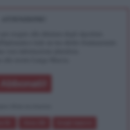
ATTENZIONE!
r reagire alla dittatura degli algoritmi.
iDiplomatico lede un tuo diritto fondamentale.
a vera informazione pluralista.
a alla nostra Lunga Marcia.
Abbonati!
pure effettua una donazione
a 5€
Dona 15€
Scegli importo