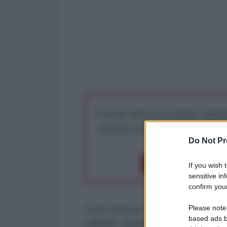
I nostri articoli saranno gratu
preserva la libera infor
Do Not Pr
Dona 1€
Don
If you wish 
sensitive in
confirm your
Please note
Così come in Cile, dove, il colpo
based ads b
militare svoltasi a giugno, oggi 