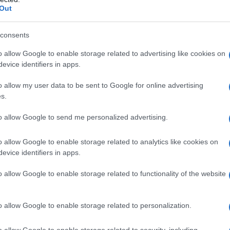
Out
lo dei morti anche i tanti assassinati
azzo chavista arso vivo o quest’altro ucciso con un
consents
da farlo risultare colpito da un candelotto della
o allow Google to enable storage related to advertising like cookies on
evice identifiers in apps.
o allow my user data to be sent to Google for online advertising
s.
sieme al PD e alle sue propaggini di “sinistra” sta
to allow Google to send me personalized advertising.
Venezuela.
o allow Google to enable storage related to analytics like cookies on
evice identifiers in apps.
 servizio di Giovanna Botteri non avete che da
clip. Potete così constatare chi paghiamo di tasca
o allow Google to enable storage related to functionality of the website
ella bolletta elettrica.
o allow Google to enable storage related to personalization.
o allow Google to enable storage related to security, including