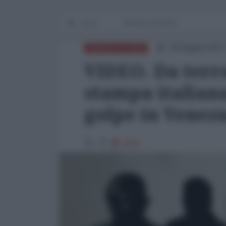
Home
WORLD AFFAIRS
30 Giugno 2017
AMERICA LATINA
VIDEO. Da terro
stampa italiana
golpe in Venez
3919