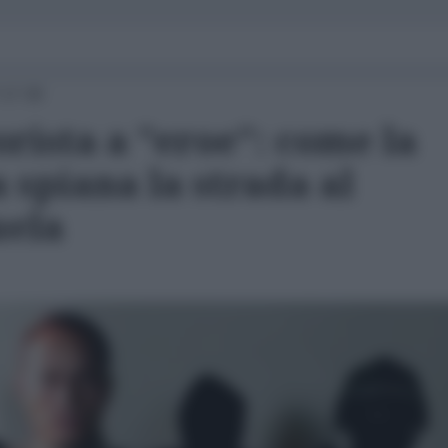
 17:30
rista a "eroe": come la
 spiana la strada al
uela