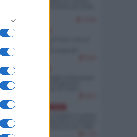
Quali sarebbero le “vittorie
ucraine” decantate dai media
italici?
10145
EUROPA
Invasione di Ceuta: cosa sta
accadendo
nell'enclave spagnola?
9210
EUROPA
Quando il figlio di Netanyahu
incitava "l'occupazione
musulmana" di Ceuta e
Melilla
8462
AMERICA LATINA
Dalla Convertibilità al "grillete
fiscal": l'Argentina si consegna
ai mercati (ancora una volta)
7776