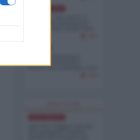
NORD-AMERICA
Il "mistero" dei numeri: il
governo Usa minimizza le
vittime in Iran, mentre fonti
interne...
7677
EUROPA
Mosca: le esercitazioni
nucleari di Germania e
Francia sono il preludio a una
guerra contro la Russia
7347
WORLD AFFAIRS
NORD-AMERICA
Iran-USA, scoppia il caso dei
dati manipolati: il nuovo
metodo del Pentagono per