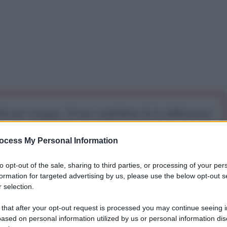
iti per sempre. Il tuo contributo fa la differenza:
mazione. L'ANTIDIPLOMATICO SEI ANCHE TU!
ocess My Personal Information
a 5€
Dona 15€
Scegli importo
to opt-out of the sale, sharing to third parties, or processing of your per
formation for targeted advertising by us, please use the below opt-out s
 selection.
 that after your opt-out request is processed you may continue seeing i
 di Stato contro Allende fu testato da una azione
ased on personal information utilized by us or personal information dis
in Venezuela i golpisti di domani mandano un