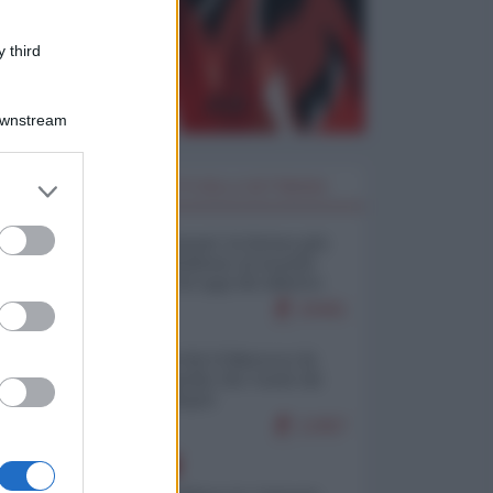
 third
Downstream
er and store
I PIÙ LETTI DELLA SETTIMANA
to grant or
ed purposes
Restare umani: la forma più
alta di ribellione al mondo
distopico di oggi (di Alberto
Bradanini)
20461
Ceuta: perché il Marocco fa
con noi quello che vuole (di
Alberto Negri)
12457
EUROPA