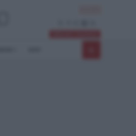
ACCEDI
Abbonati / Sostienici
NIONI
SHOP