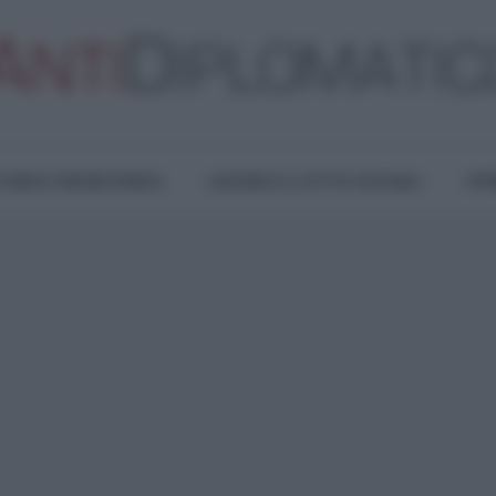
TURA E RESISTENZA
LAVORO E LOTTE SOCIALI
OPI