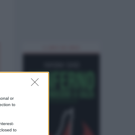
IL LIBRO DEL MESE
sonal or
ection to
nterest-
closed to