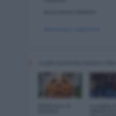
ancora nessun commento
Abbonati per commentare
Le più recenti da I mezzi e i fini
Halloween e il
Le pagliacc
fascismo
alimentano 