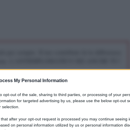
iti per sempre. Il tuo contributo fa la differenza:
mazione. L'ANTIDIPLOMATICO SEI ANCHE TU!
ocess My Personal Information
a 5€
Dona 15€
Scegli importo
to opt-out of the sale, sharing to third parties, or processing of your per
formation for targeted advertising by us, please use the below opt-out s
 selection.
 that after your opt-out request is processed you may continue seeing i
ased on personal information utilized by us or personal information dis