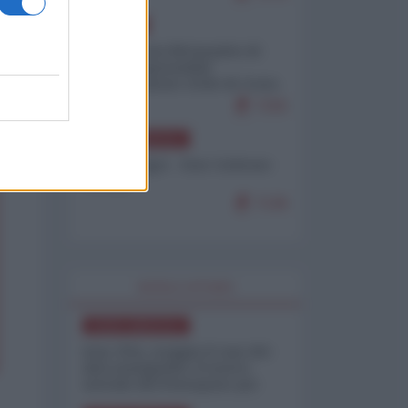
EUROPA
Petro accusa Netanyahu di
essere responsabile
"dell'invasione civile di Ceuta
da parte dei marocchini"
7155
NORD-AMERICA
Chris Hedges - Don Corleone
Trump
7136
WORLD AFFAIRS
NORD-AMERICA
Iran-USA, scoppia il caso dei
dati manipolati: il nuovo
metodo del Pentagono per
minimizzare le perdite