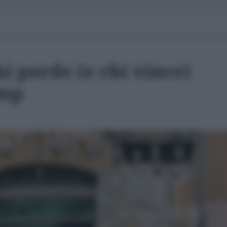
hi perde (e chi vince)
ump