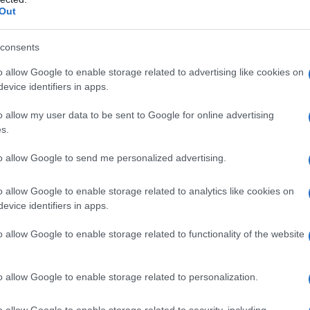
ano.
Out
ericanizzazione planetaria e si sentono dei vincenti:
consents
 Loro ci perderebbero in un'eventuale guerra dei dazi
o allow Google to enable storage related to advertising like cookies on
o, almeno nel breve e medio termine). Gli altri ci
evice identifiers in apps.
o allow my user data to be sent to Google for online advertising
s.
Italia agli italiani, due modi diversi di comportarsi, due
I dazi potrebbero aiutare l'Italia a restare sé
to allow Google to send me personalized advertising.
tranieri in Italia, meno prodotti italiani negli Stati
o allow Google to enable storage related to analytics like cookies on
are a nascondervi dietro la scusa che questa
evice identifiers in apps.
destino manifesto?
o allow Google to enable storage related to functionality of the website
25
o allow Google to enable storage related to personalization.
ATTENZIONE!
o allow Google to enable storage related to security, including