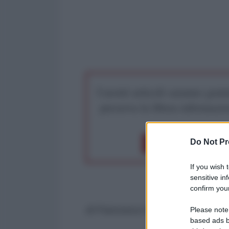
I nostri articoli saranno gratu
preserva la libera infor
Do Not Pr
Dona 1€
Don
If you wish 
sensitive in
confirm your
di Francesco Erspamer*
Please note
based ads b