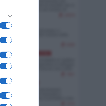
La mappa di Eurostat che
smonta tutte le storielle che vi
raccontano sul turismo di
massa
10978
ITALIA
Il turismo di massa e i
"risvegli" del Corriere della
sera
9399
AMERICA LATINA
Dalla Convertibilità al "grillete
fiscal": l'Argentina si consegna
ai mercati (ancora una volta)
7967
EUROPA
Mosca: le esercitazioni
nucleari di Germania e
Francia sono il preludio a una
guerra contro la Russia
7576