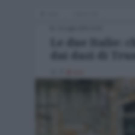
Home
I mezzi e i fini
14 Luglio 2025 13:00
Le due Italie: c
dai dazi di Tr
8156