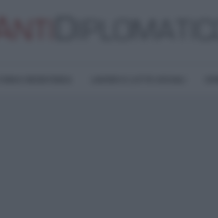
TURA E RESISTENZA
LAVORO E LOTTE SOCIALI
OPI