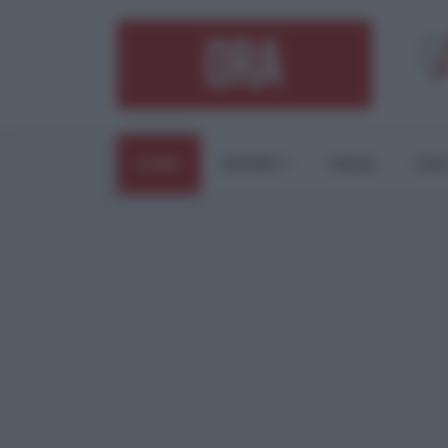
HOME
ESTERI
ITALIA
CUL