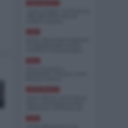
NORD-AMERICA
"Scorte al limite": il retroscena
CNN sulla difesa USA nel
conflitto iraniano
ASIA
Yemen, blocco Bab el-Mandab:
Le superpetroliere saudite
costrette a circumnavigare
l'Africa
ASIA
l'Iran era pronto a
bombardare l'Ucraina, cos'ha
fermato l'attacco
NORD-AMERICA
Guerra all'Iran, scorte USA al
limite: il Pentagono investe
miliardi per ricostituire gli
arsenali
ASIA
Canale diplomatico resta