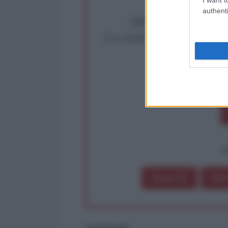
authenti
Abbiamo poco tempo pe
La censura imposta a l'Ant
Rivendica un
Partecip
op
Dona 1€
Don
Commenti