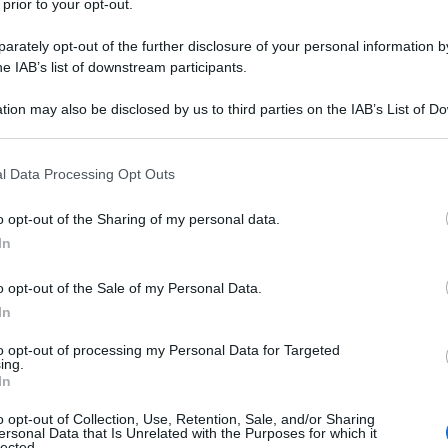
 prior to your opt-out.
rately opt-out of the further disclosure of your personal information by
zi di Trump? l'Italia? Quale Italia?
he IAB’s list of downstream participants.
tion may also be disclosed by us to third parties on the IAB’s List of 
i chi vuole essere italiano, e dunque vivere in Italia,
 that may further disclose it to other third parties.
apprezzare i costumi italiani, i valori italiani, le
 that this website/app uses one or more Google services and may gath
l Data Processing Opt Outs
e perché diverse da quelle statunitensi, cinesi o
including but not limited to your visit or usage behaviour. You may click 
i sé.
 to Google and its third-party tags to use your data for below specifi
o opt-out of the Sharing of my personal data.
ogle consent section.
In
orrebbe essere altrove per adagiarsi totalmente nel
re più soldi per spendere di più), che senza la
o opt-out of the Sale of my Personal Data.
In
n giro, che preferisce Starbucks e McDonald's al
e vacanze le fa rigorosamente all'estero, che il
to opt-out of processing my Personal Data for Targeted
ing.
torico lo affitta su Airbnb per andarsene a stare in
In
iscina come nei sobborghi di Los Angeles, che
o opt-out of Collection, Use, Retention, Sale, and/or Sharing
cismi d'ordinanza, che disprezza le tradizioni italiane,
ersonal Data that Is Unrelated with the Purposes for which it
lected.