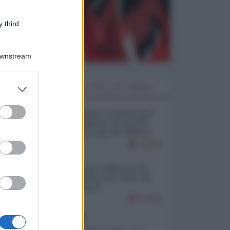
 third
Downstream
er and store
I PIÙ LETTI DELLA SETTIMANA
to grant or
ed purposes
Restare umani: la forma più
alta di ribellione al mondo
distopico di oggi (di Alberto
Bradanini)
22396
Ceuta: perché il Marocco fa
con noi quello che vuole (di
Alberto Negri)
12708
EUROPA