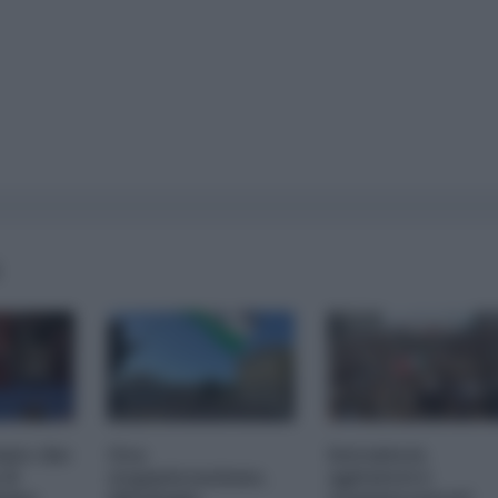
iate che
Ora
Istruitevi,
il
organizzazione,
agitatevi e