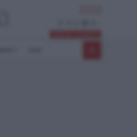
ACCEDI
Abbonati / Sostienici
NIONI
SHOP