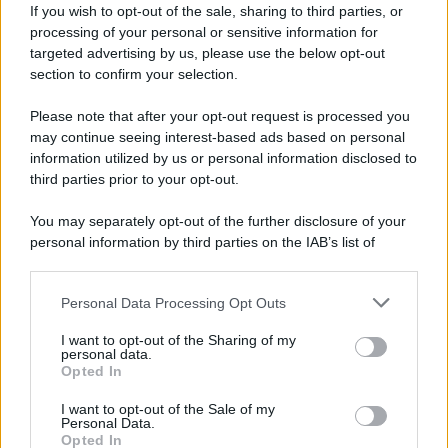
If you wish to opt-out of the sale, sharing to third parties, or
di Michelangelo Severgnini
processing of your personal or sensitive information for
targeted advertising by us, please use the below opt-out
section to confirm your selection.
Please note that after your opt-out request is processed you
La Trilogia del Rimosso di Michelangelo
may continue seeing interest-based ads based on personal
Severgnini, prodotta da l'AntiDiplomatico,
information utilized by us or personal information disclosed to
interamente in chiaro
third parties prior to your opt-out.
24 Luglio 2026 15:49
You may separately opt-out of the further disclosure of your
personal information by third parties on the IAB’s list of
downstream participants.
#
GENERAZIONE
ANTIDIPLOMATICA
Personal Data Processing Opt Outs
This information may also be disclosed by us to third parties
on the IAB’s List of Downstream Participants that may further
I want to opt-out of the Sharing of my
disclose it to other third parties.
personal data.
Opted In
Please note that this website/app uses one or more Google
services and may gather and store information including but
I want to opt-out of the Sale of my
Personal Data.
not limited to your visit or usage behaviour. You may click to
Opted In
grant or deny consent to Google and its third-party tags to