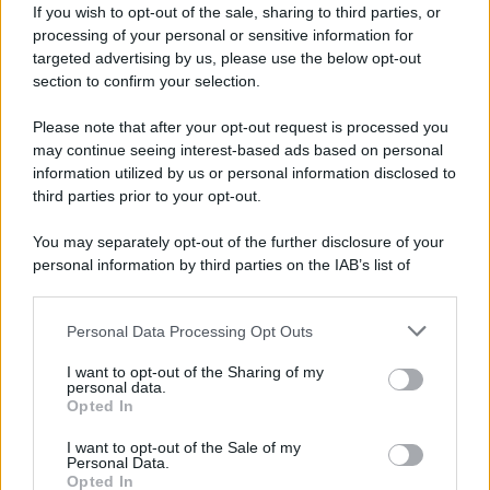
di Fabrizio Verde
If you wish to opt-out of the sale, sharing to third parties, or
processing of your personal or sensitive information for
targeted advertising by us, please use the below opt-out
section to confirm your selection.
Dalla Convertibilità al "grillete fiscal":
Please note that after your opt-out request is processed you
l'Argentina si consegna ai mercati (ancora
may continue seeing interest-based ads based on personal
una volta)
information utilized by us or personal information disclosed to
third parties prior to your opt-out.
01 Agosto 2026 19:07
You may separately opt-out of the further disclosure of your
personal information by third parties on the IAB’s list of
downstream participants.
#
ECONOMIA
E
DINTORNI
Personal Data Processing Opt Outs
This information may also be disclosed by us to third parties
on the IAB’s List of Downstream Participants that may further
di Giuseppe Masala
I want to opt-out of the Sharing of my
disclose it to other third parties.
personal data.
Opted In
Please note that this website/app uses one or more Google
services and may gather and store information including but
I want to opt-out of the Sale of my
Personal Data.
not limited to your visit or usage behaviour. You may click to
Opted In
grant or deny consent to Google and its third-party tags to