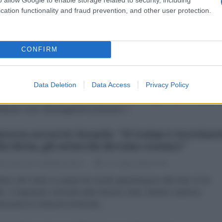
o il figlio. Si tratta dell'ennesimo...
cation functionality and fraud prevention, and other user protection.
giordania: centinaia di coloni protetti
l'occupazione israeliana mettono a ferro e
co Sarra
CONFIRM
dazione de l'AntiDiplomatico
28 Luglio 2026 07:00
Data Deletion
Data Access
Privacy Policy
 luglio, centinaia di coloni ebrei hanno perpetrato un pogrom
inato nel villaggio palestinese di Sarra, nella Cisgiordania occupata,
diando case, danneggiando proprietà e...
erres avverte Israele: "Il Golan è territor
la Siria, gli attacchi devono cessare"
dazione de l'AntiDiplomatico
27 Luglio 2026 07:00
ture del Golan occupate da Israele appartengono alla Siria: lo ha
ito il Segretario Generale delle Nazioni Unite, António Guterres,
nnando le violazioni territoriali...