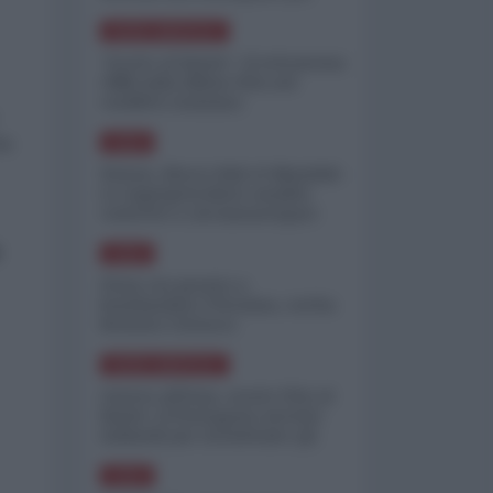
minimizzare le perdite
NORD-AMERICA
"Scorte al limite": il retroscena
CNN sulla difesa USA nel
conflitto iraniano
he
ASIA
Yemen, blocco Bab el-Mandab:
Le superpetroliere saudite
costrette a circumnavigare
l'Africa
e
ASIA
l'Iran era pronto a
bombardare l'Ucraina, cos'ha
fermato l'attacco
NORD-AMERICA
Guerra all'Iran, scorte USA al
limite: il Pentagono investe
miliardi per ricostituire gli
arsenali
ASIA