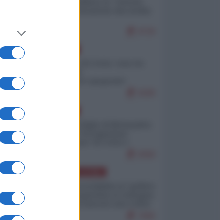
Quali sarebbero le “vittorie
ucraine” decantate dai media
 si
italici?
9729
EUROPA
a
Invasione di Ceuta: cosa sta
accadendo
nell'enclave spagnola?
9189
EUROPA
Quando il figlio di Netanyahu
incitava "l'occupazione
musulmana" di Ceuta e
Melilla
i
8358
AMERICA LATINA
Dalla Convertibilità al "grillete
fiscal": l'Argentina si consegna
il
ai mercati (ancora una volta)
e
7696