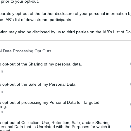
 prior to your opt-out.
truppe USA dal Paese"
rately opt-out of the further disclosure of your personal information by
dazione de l'AntiDiplomatico
31 Luglio 2026 08:30
he IAB’s list of downstream participants.
do il New York Times, centinaia di figure politiche, giuristi e attivisti
tion may also be disclosed by us to third parties on the IAB’s List of 
ani hanno firmato una lettera aperta chiedendo l'immediata cessazio
 that may further disclose it to other third parties.
 presenza militare statunitense nel...
 that this website/app uses one or more Google services and may gath
l Data Processing Opt Outs
a verso il disarmo, ma la tregua reggerà
including but not limited to your visit or usage behaviour. You may click 
vero? Cosa prevede il piano
 to Google and its third-party tags to use your data for below specifi
o opt-out of the Sharing of my personal data.
ogle consent section.
In
dazione de l'AntiDiplomatico
31 Luglio 2026 08:00
do quanto riferito da Al Jazeera, il processo di smilitarizzazione è
o opt-out of the Sale of my Personal Data.
tamente connesso al progressivo ripiegamento delle truppe israeliane
In
Striscia di Gaza. L'intesa stabilisce...
to opt-out of processing my Personal Data for Targeted
ing.
i si parla solo ebraico": la storia di Salma e
In
divieto di usare l'arabo sul lavoro in Israele
o opt-out of Collection, Use, Retention, Sale, and/or Sharing
ersonal Data that Is Unrelated with the Purposes for which it
 Luglio 2026 09:30
lected.