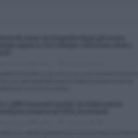
iscia di Gaza, la tragedia dopo gli scavi:
ltimo saluto a 112 vittime ritrovate sotto i
riti
dazione de l'AntiDiplomatico
05 Agosto 2026 09:00
uartiere di Al-Sabra a Gaza City si sono svolti i funerali di 112 pers
resti sono stati estratti dalle macerie a distanza di quasi tre anni dal
ardamento che ne aveva causato...
re 1.000 tesserati uccisi: la Federcalcio
estinese attacca la FIFA su Israele
dazione de l'AntiDiplomatico
04 Agosto 2026 09:30
derazione calcistica palestinese (PFA) torna ad attaccare duramen