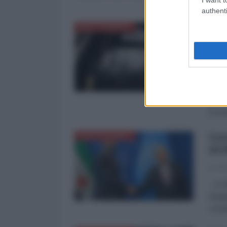
ferend
authenti
Cis
MEDITERRANEO
dal
fuo
La Re
Il 25
coord
incen
Gut
MEDITERRANEO
del
La Re
Le Al
ribad
conda