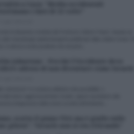
talità a Gaza: "Media occidentali
tostimano i dati di 12 volte"
 Luglio 2026 07:00
do la disamina condotta dal Professor Gideon Polya*, basata sui
e sulle metodologie epidemiologiche pubblicate dalla celebre rivista T
t, si stima in modo prudente che nei primi...
tlin Johnstone - Perché l'Occidente deve
idere adesso di non diventare come Israel
 Luglio 2026 10:00
in Johnstone* In sostanza abbiamo due possibilità: o
malizziamo aggressivamente Israele, oppure assistiamo alla
essiva integrazione della nostra società nell'ambiente...
ano, scatta il piano USA ma è giallo sulle
ne pilota": "Israele non si sta ritirando"