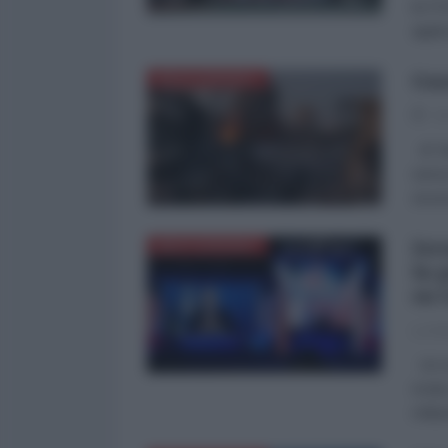
la FI
applic
Gaz
MEDITERRANEO
03
di Ta
senza
sicur
Isr
MEDITERRANEO
la 
su 
La Re
Un re
rivel
milia