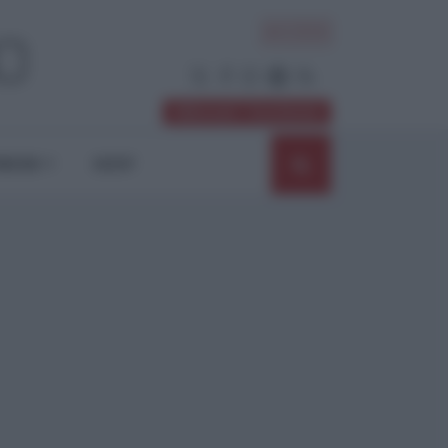
ACCEDI
Abbonati / Sostienici
NIONI
SHOP