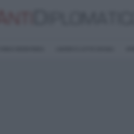
TURA E RESISTENZA
LAVORO E LOTTE SOCIALI
OPI