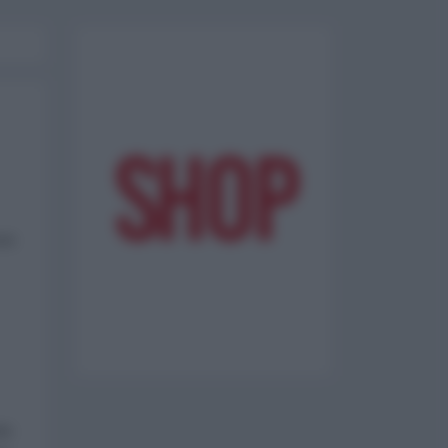
one
te