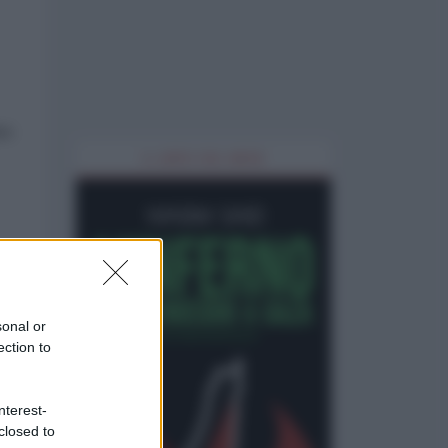
te
IL LIBRO DEL MESE
sonal or
ection to
nterest-
closed to