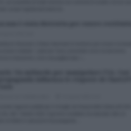
FA, accusandola di totale inazione nei confronti di Israele e di non av
ato i propri regolamenti interni di...
a non è stata distrutta per essere restituit
 Agosto 2026 14:30
wfiq Al-Ghussein e Rania Hammad Un territorio può essere ricostru
 essere restituito. I piani per Gaza, presentati come ricostruzione,
ezza e transizione, sono una pagliacciata. I...
aele: Un miliardo per manipolare l'IA. Così
propaganda influenza le risposte di ChatGP
Gaza
dazione de l'AntiDiplomatico
01 Agosto 2026 12:30
cente rapporto pubblicato il 24 luglio da Responsible Statecraft (RS
a che, dal 7 ottobre 2023, il governo israeliano ha stanziato oltre un
rdo di dollari in operazioni di propaganda....