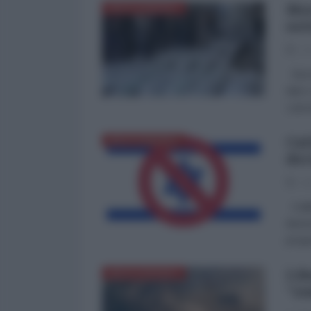
Mor
MEDITERRANEO
sot
27
Secon
dati 
Lance
Cai
MEDITERRANEO
dec
25
Caitl
denor
progr
Lib
MEDITERRANEO
"zo