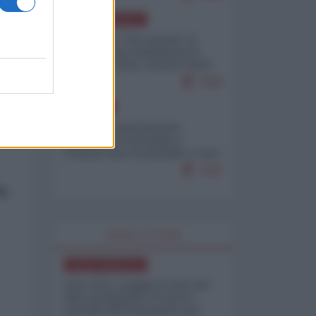
NORD-AMERICA
Il "mistero" dei numeri: il
governo Usa minimizza le
vittime in Iran, mentre fonti
interne...
7659
EUROPA
Mosca: le esercitazioni
nucleari di Germania e
Francia sono il preludio a una
guerra contro la Russia
7302
io
WORLD AFFAIRS
NORD-AMERICA
Iran-USA, scoppia il caso dei
dati manipolati: il nuovo
metodo del Pentagono per