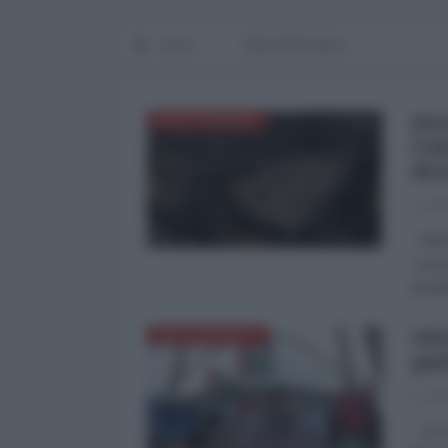
Home
MEDITERRANEO
Str
MEDITERRANEO
l'u
det
La Re
Nel q
i cui 
bomb
Olt
MEDITERRANEO
pal
La Re
La Fe