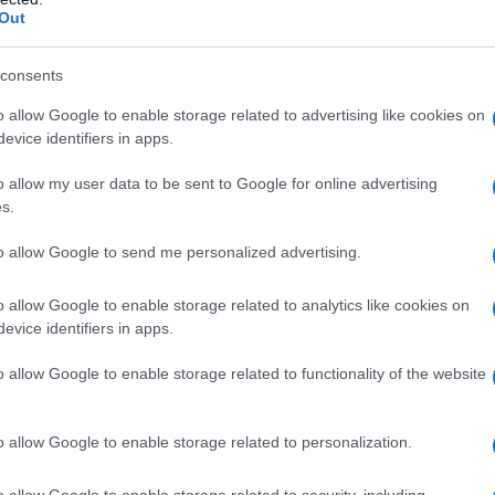
Out
do quanto riferito dalla reporter di Middle East Eye, Samah Watad,
tra un forte aumento degli episodi di discriminazione e razzismo nei
consents
onti dei lavoratori palestinesi con cittadinanza...
o allow Google to enable storage related to advertising like cookies on
lta alla CPI, Albanese d'accordo con la line
evice identifiers in apps.
n: "Ora responsabilità per le violazioni"
o allow my user data to be sent to Google for online advertising
 Luglio 2026 09:30
s.
latrice speciale delle Nazioni Unite sui territori palestinesi occupati,
to allow Google to send me personalized advertising.
esca Albanese, è tornata ad analizzare con fermezza l'evoluzione
crisi mediorientale sotto il profilo...
o allow Google to enable storage related to analytics like cookies on
evice identifiers in apps.
uati e sparizioni: la drammatica caccia agl
witi nella nuova Siria
o allow Google to enable storage related to functionality of the website
 Luglio 2026 08:30
o allow Google to enable storage related to personalization.
 luglio, poco dopo la mezzanotte, alcuni uomini armati hanno aperto 
 contro una famiglia nella città siriana di Homs, uccidendo la madre 
o allow Google to enable storage related to security, including