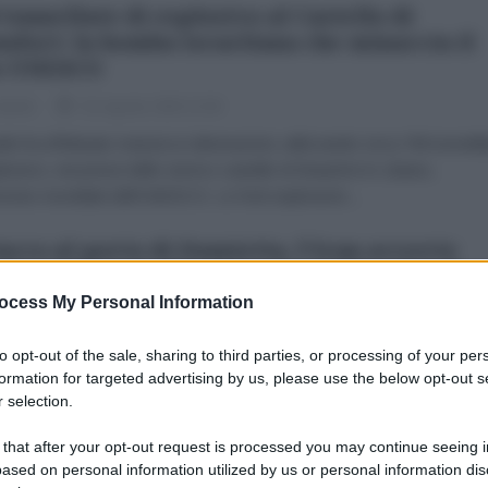
 tonnellate di esplosivo al Castello di
ufort: la bomba israeliana che minaccia il
o UNESCO
acket
01 Agosto 2026 12:00
le ha effettuato massicce detonazioni, utilizzando circa 700 tonnella
plosivo, nei pressi dello storico castello di Beaufort in Libano,
monio mondiale dell'UNESCO. Le forti esplosioni...
acco al porto di Damietta, l'Iran avverte
gitto: "Attenti alle operazioni false flag di
aele"
ocess My Personal Information
dazione de l'AntiDiplomatico
31 Luglio 2026 12:00
to opt-out of the sale, sharing to third parties, or processing of your per
curezza dell'Egitto è di fondamentale importanza per Teheran, che
formation for targeted advertising by us, please use the below opt-out s
 selection.
a alla massima vigilanza contro possibili operazioni "false flag"
tte da Israele all'indomani dell'attacco...
 that after your opt-out request is processed you may continue seeing i
ased on personal information utilized by us or personal information dis
rdania, l'appello di politici e attivisti: "Via