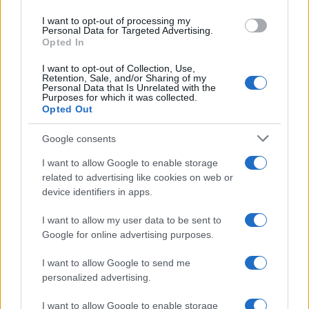
use your data for below specified purposes in below Google
I want to opt-out of processing my
consent section.
Personal Data for Targeted Advertising.
"Mentre noi giochiamo con i chatbot, la
Opted In
Cina si è presa il futuro dell'IA" (VIDEO)
24 Giugno 2026 08:00
I want to opt-out of Collection, Use,
Retention, Sale, and/or Sharing of my
Personal Data that Is Unrelated with the
Purposes for which it was collected.
Opted Out
#
RETHINK.POWER
Google consents
I want to allow Google to enable storage
di Alessandro Bartoloni
related to advertising like cookies on web or
device identifiers in apps.
I want to allow my user data to be sent to
Google for online advertising purposes.
Come finirebbe una guerra tra UE e
Russia? Tre scenari per il 2030 (e le
I want to allow Google to send me
alternative alla linea dura)
personalized advertising.
20 Luglio 2026 10:00
I want to allow Google to enable storage