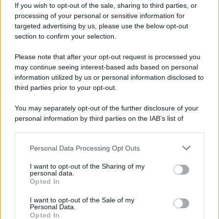
If you wish to opt-out of the sale, sharing to third parties, or
processing of your personal or sensitive information for
targeted advertising by us, please use the below opt-out
section to confirm your selection.
Please note that after your opt-out request is processed you
may continue seeing interest-based ads based on personal
information utilized by us or personal information disclosed to
third parties prior to your opt-out.
You may separately opt-out of the further disclosure of your
personal information by third parties on the IAB’s list of
downstream participants.
Personal Data Processing Opt Outs
This information may also be disclosed by us to third parties
on the IAB’s List of Downstream Participants that may further
I want to opt-out of the Sharing of my
disclose it to other third parties.
personal data.
Opted In
Please note that this website/app uses one or more Google
services and may gather and store information including but
I want to opt-out of the Sale of my
Personal Data.
not limited to your visit or usage behaviour. You may click to
Opted In
grant or deny consent to Google and its third-party tags to