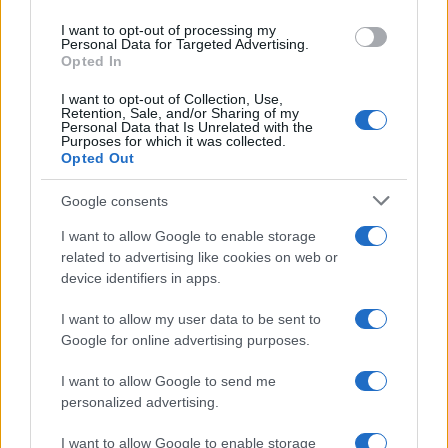
use your data for below specified purposes in below Google
I want to opt-out of processing my
consent section.
Personal Data for Targeted Advertising.
Opted In
I want to opt-out of Collection, Use,
Retention, Sale, and/or Sharing of my
Personal Data that Is Unrelated with the
Purposes for which it was collected.
IL LIBRO DEL MESE
Opted Out
Google consents
I want to allow Google to enable storage
related to advertising like cookies on web or
device identifiers in apps.
I want to allow my user data to be sent to
Google for online advertising purposes.
I want to allow Google to send me
personalized advertising.
I want to allow Google to enable storage