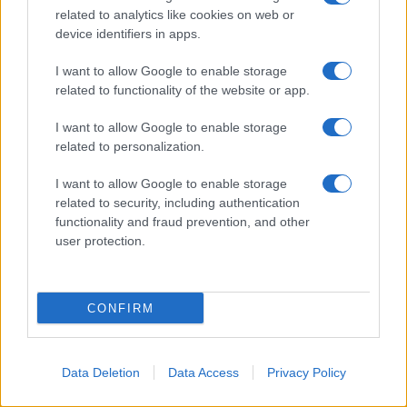
#
GEOGRAFIE
DEL
POTERE
related to analytics like cookies on web or
device identifiers in apps.
di Fabio Massimo Paernti
I want to allow Google to enable storage
related to functionality of the website or app.
I want to allow Google to enable storage
related to personalization.
"Mentre noi giochiamo con i chatbot, la
I want to allow Google to enable storage
Cina si è presa il futuro dell'IA" (VIDEO)
related to security, including authentication
functionality and fraud prevention, and other
24 Giugno 2026 08:00
user protection.
CONFIRM
#
RETHINK.POWER
di Alessandro Bartoloni
Data Deletion
Data Access
Privacy Policy