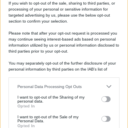
If you wish to opt-out of the sale, sharing to third parties, or
01 Agosto 2026 19:07
processing of your personal or sensitive information for
targeted advertising by us, please use the below opt-out
section to confirm your selection.
#
ECONOMIA
E
DINTORNI
Please note that after your opt-out request is processed you
may continue seeing interest-based ads based on personal
information utilized by us or personal information disclosed to
di Giuseppe Masala
third parties prior to your opt-out.
You may separately opt-out of the further disclosure of your
personal information by third parties on the IAB’s list of
downstream participants.
Gli Stati Uniti stanno perdendo “la Guerra
Personal Data Processing Opt Outs
This information may also be disclosed by us to third parties
Mondiale a pezzi”?
on the IAB’s List of Downstream Participants that may further
I want to opt-out of the Sharing of my
disclose it to other third parties.
25 Giugno 2026 10:00
personal data.
Opted In
Please note that this website/app uses one or more Google
services and may gather and store information including but
I want to opt-out of the Sale of my
Personal Data.
not limited to your visit or usage behaviour. You may click to
#
EXODUS
Opted In
grant or deny consent to Google and its third-party tags to