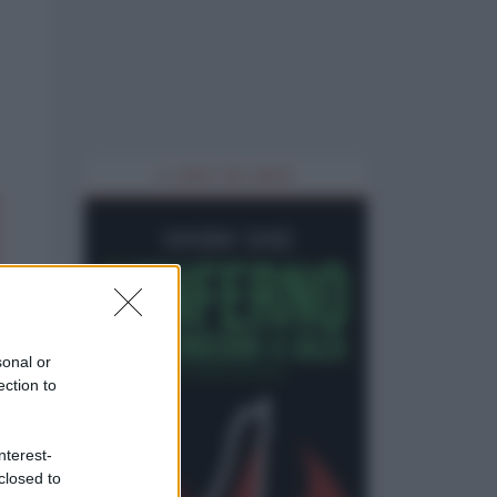
IL LIBRO DEL MESE
sonal or
ection to
nterest-
closed to