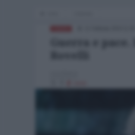
Home
L'Intervista
11 Febbraio 2024 11:0
EUROPA
Guerra e pace. 
Rovelli
Luca Busca
24036