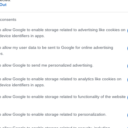
difficile momento che l’essere umano sta attraversando.
Out
mbientale e disuguaglianze mai raggiunte prima.
consents
o allow Google to enable storage related to advertising like cookies on
evice identifiers in apps.
o allow my user data to be sent to Google for online advertising
s.
azza Pulita il 9 marzo scorso parlando della
to allow Google to send me personalized advertising.
rmato che la Comunità Internazionale Occidentale
esto del mondo, che costituisce la stragrande
o allow Google to enable storage related to analytics like cookies on
ello che vede il resto del mondo è l’Occidente
evice identifiers in apps.
ominio militare e non più con quello economico.
o allow Google to enable storage related to functionality of the website
nuovo conflitto israelo-palestinese?
o allow Google to enable storage related to personalization.
lestina mette bene in luce la disparità di vedute in
bale giudica criminale e immorale l’attuale
o allow Google to enable storage related to security, including