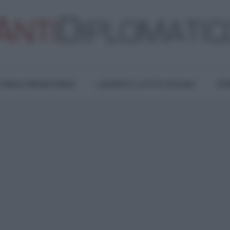
TURA E RESISTENZA
LAVORO E LOTTE SOCIALI
OPI