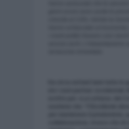
hanno assicurato che le sanzion
giorni scorsi sono uscite le previ
crescita al 2,6%, mentre la Germa
hanno schiacciato un’economia, 
i nostri politici fossero così cie
ancora cechi. L’interpretazione c
tornaconto immediato.
Da circa settant’anni tutte le
e/o i suoi partner occidentali. 
scritto per «La Lettura» del Co
sostiene che
“l’Occidente deve
per mantenere il predominio, op
collaborazione, invece che di 