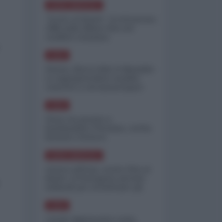
NORD-AMERICA
"Scorte al limite": il retroscena
CNN sulla difesa USA nel
conflitto iraniano
ASIA
Yemen, blocco Bab el-Mandab:
Le superpetroliere saudite
costrette a circumnavigare
l'Africa
ASIA
l'Iran era pronto a
bombardare l'Ucraina, cos'ha
fermato l'attacco
NORD-AMERICA
Guerra all'Iran, scorte USA al
limite: il Pentagono investe
miliardi per ricostituire gli
arsenali
ASIA
Canale diplomatico resta