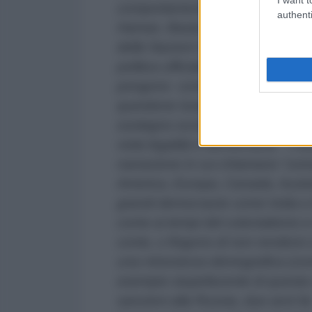
comportamento dello stato israe
authenti
Hamas. Basta leggere la stampa n
delle Nazioni Uniti, dove le con
politica ufficiale dell’ONU solo pe
pongono continuamente il veto. L
questione Israele, riconoscendo c
sostegno occidentale all’aggress
viola legalità e democrazia. I me
narrazione in cui chiamano “comu
America, Europa, Canada, Austral
grandi democrazie come India e B
come ai tempi del colonialismo 
conto, o fingono di non rendersi 
una minoranza demografica (co
esempio stupefacente di questa ce
sanzioni alla Russia, due anni fa: 