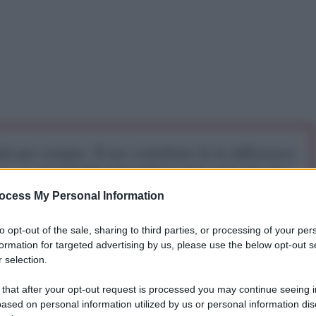
iti per sempre. Il tuo contributo fa la differenza:
mazione. L'ANTIDIPLOMATICO SEI ANCHE TU!
ocess My Personal Information
a 5€
Dona 15€
Scegli importo
to opt-out of the sale, sharing to third parties, or processing of your per
formation for targeted advertising by us, please use the below opt-out s
 selection.
 that after your opt-out request is processed you may continue seeing i
ased on personal information utilized by us or personal information dis