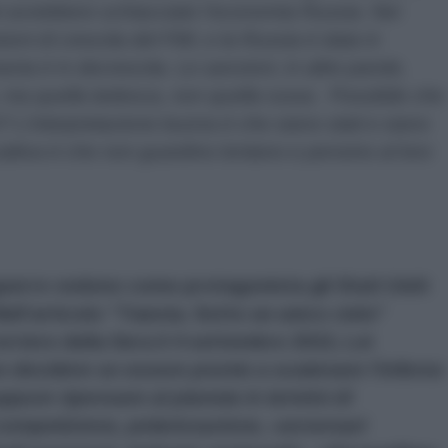
i avrebbero schiacciato l’economia Russia. Nei
sioni di crescita del FMI, e la Russia è data in
nia è in decrescita. Le sanzioni, in altre parole,
ma quella tedesca, non quella russa. Possibile che
chi? L’interpretazione buona è che siano stati e siano
attiva è che non guardino lontano e pensino al loro
 guerre vedono come protagonista gli Stati Uniti
Nell’articolo “Tianxia. Sotto un unico cielo”
rriere della Sera il 4 settembre 2022, Lei
 decidere se essere pronto a scatenare l’inferno
pure ripensare al pianeta in termini di
competizione, polarizzazione, «avversari