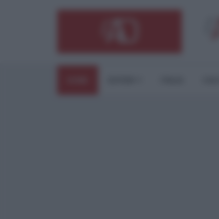
HOME
ESTERI
ITALIA
CUL