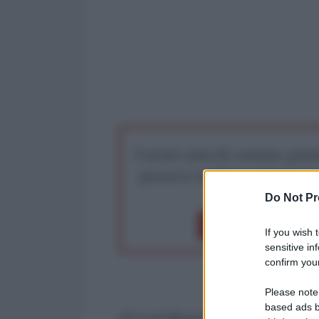
I nostri articoli saranno gratu
preserva la libera infor
Do Not Pr
Dona 1€
Don
If you wish 
sensitive in
confirm your
Please note
based ads b
di Luca Busca