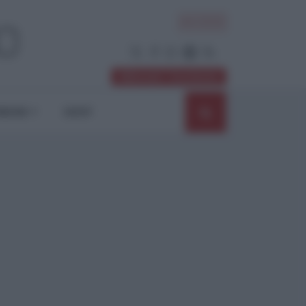
ACCEDI
Abbonati / Sostienici
NIONI
SHOP