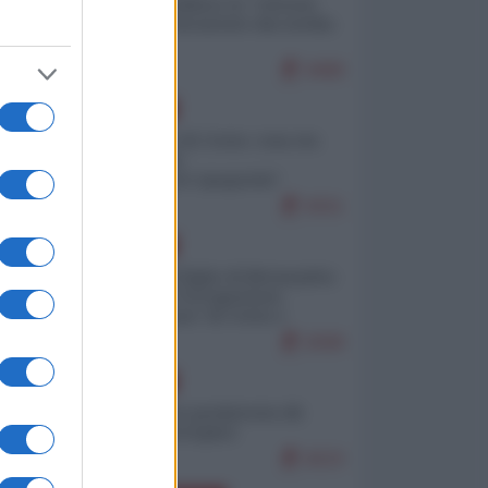
Quali sarebbero le “vittorie
ucraine” decantate dai media
italici?
9468
EUROPA
Invasione di Ceuta: cosa sta
accadendo
nell'enclave spagnola?
9151
EUROPA
Quando il figlio di Netanyahu
incitava "l'occupazione
musulmana" di Ceuta e
Melilla
8308
EUROPA
Geopolitica predatoria (di
Marco Travaglio)
8223