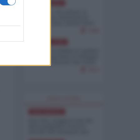
NORD-AMERICA
Il "mistero" dei numeri: il
governo Usa minimizza le
vittime in Iran, mentre fonti
interne...
7648
AMERICA LATINA
Dalla Convertibilità al "grillete
fiscal": l'Argentina si consegna
ai mercati (ancora una volta)
7613
WORLD AFFAIRS
NORD-AMERICA
Iran-USA, scoppia il caso dei
dati manipolati: il nuovo
metodo del Pentagono per
minimizzare le perdite