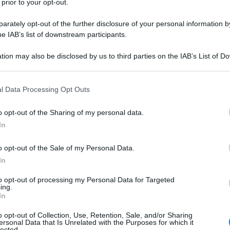
 prior to your opt-out.
rately opt-out of the further disclosure of your personal information by
he IAB’s list of downstream participants.
essore, un instancabile ricercatore e un fine
tion may also be disclosed by us to third parties on the IAB’s List of 
 that may further disclose it to other third parties.
l mondo come divulgatore scientifico grazie ad una
due lingue, in grado di spiegare gli arcani della
 that this website/app uses one or more Google services and may gath
l Data Processing Opt Outs
including but not limited to your visit or usage behaviour. You may click 
ti coloro che, come il sottoscritto, non sanno
 to Google and its third-party tags to use your data for below specifi
o opt-out of the Sharing of my personal data.
ogle consent section.
In
ui, sopra il fiume Hao” edito da Solferino, è invece
o opt-out of the Sale of my Personal Data.
gono riassunti i grandi temi che caratterizzano il suo
In
cazioni sociali e politiche, e la Scienza, o meglio la
to opt-out of processing my Personal Data for Targeted
cerca e di studio con le relative connessioni
ing.
In
.
o opt-out of Collection, Use, Retention, Sale, and/or Sharing
ersonal Data that Is Unrelated with the Purposes for which it
particolar modo sul pensiero politico di Rovelli e
lected.