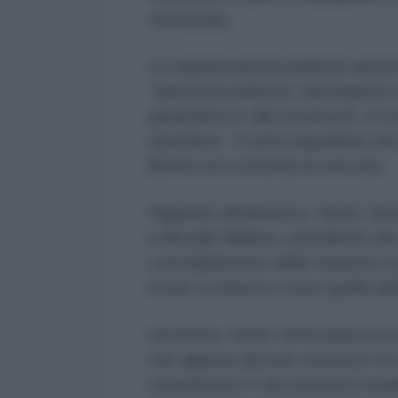
Venezuela.
Le organizzazioni politiche annu
"questioni politiche, ideologiche e 
geopolitica e alla sicurezza", in
operativa". Il tutto inquadrato ne
libertà ed economia di mercato.
Riguardo all'annuncio, Vente Ve
a Nicolás Maduro, presidente del
consolidamento delle relazioni con
fronte a minacce come quella dell
Insomma, Vente Venezuela aveva in
che appena arrivato al potere ha s
statunitense e del sionismo israel