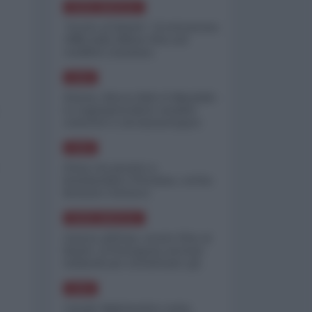
NORD-AMERICA
"Scorte al limite": il retroscena
CNN sulla difesa USA nel
conflitto iraniano
ASIA
Yemen, blocco Bab el-Mandab:
Le superpetroliere saudite
costrette a circumnavigare
l'Africa
ASIA
l'Iran era pronto a
bombardare l'Ucraina, cos'ha
fermato l'attacco
NORD-AMERICA
Guerra all'Iran, scorte USA al
limite: il Pentagono investe
miliardi per ricostituire gli
arsenali
ASIA
Canale diplomatico resta