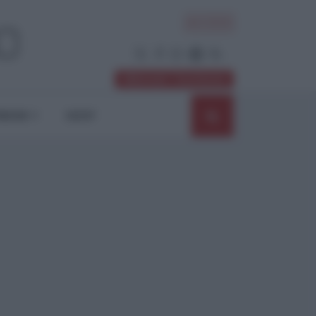
ACCEDI
Abbonati / Sostienici
NIONI
SHOP