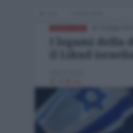
Home
IN PRIMO PIANO
19 Giugno 2024
AMERICA LATINA
I legami della
il Likud israel
Fabrizio Verde
1812