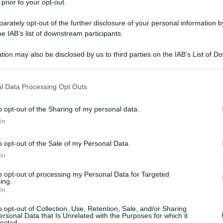
 prior to your opt-out.
rately opt-out of the further disclosure of your personal information by
he IAB’s list of downstream participants.
ubblica Bolivariana del Venezuela, Tarek William
tion may also be disclosed by us to third parties on the IAB’s List of 
 that may further disclose it to other third parties.
 concessa a LaIguana.TV, ha affermato che
i vittoria alle elezioni presidenziali del 28 luglio,
 that this website/app uses one or more Google services and may gath
l Data Processing Opt Outs
including but not limited to your visit or usage behaviour. You may click 
o un piano di sterminio neofascista, identico o
 to Google and its third-party tags to use your data for below specifi
plicato da Israele in Palestina.
o opt-out of the Sharing of my personal data.
ogle consent section.
In
blica (MP), a questo proposito, ha sottolineato che
o opt-out of the Sale of my Personal Data.
no la candidatura della Piattaforma Unitaria (PU),
In
denziale Edmundo González Urrutia (leggi Maria
to opt-out of processing my Personal Data for Targeted
di ingannare gli elettori chavisti, facendo loro
ing.
iraflores, non succederà nulla.
In
o opt-out of Collection, Use, Retention, Sale, and/or Sharing
o gli elettori attraverso un'intelligenza che non è
ersonal Data that Is Unrelated with the Purposes for which it
lected.