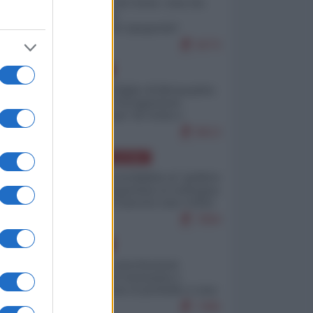
Invasione di Ceuta: cosa sta
accadendo
nell'enclave spagnola?
9273
EUROPA
Quando il figlio di Netanyahu
incitava "l'occupazione
musulmana" di Ceuta e
Melilla
8613
AMERICA LATINA
Dalla Convertibilità al "grillete
fiscal": l'Argentina si consegna
ai mercati (ancora una volta)
7894
EUROPA
Mosca: le esercitazioni
nucleari di Germania e
Francia sono il preludio a una
guerra contro la Russia
7495