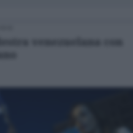
 09:00
 destra venezuelana con
iano