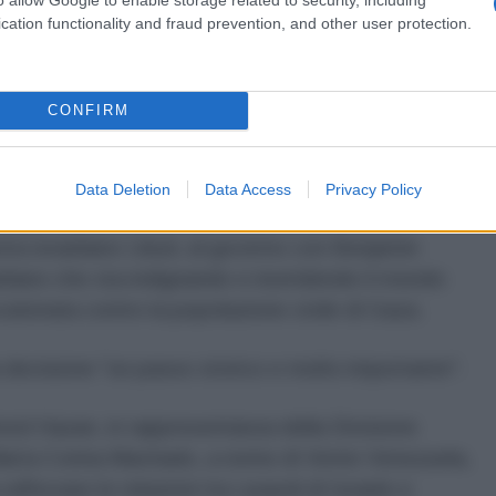
.
cation functionality and fraud prevention, and other user protection.
CONFIRM
i Saab può sembrare azzardata. Invece si tratta di
gata alla realtà dei fatti. Correva infatti l’anno
izione venezuelano, Vente Venezuela, rendeva noto
Data Deletion
Data Access
Privacy Policy
 leader María Corina Machado, un accordo di
stra israeliano Likud, al governo con Benjamin
eliano che sta indignando e inorridendo il mondo
catenata contro la popolazione civile di Gaza.
decisione "un passo storico e molto importante".
red Hazan, in rappresentanza della Divisione
 María Corina Machado, a nome di Vente Venezuela,
fforzare le relazioni tra i popoli di Israele e