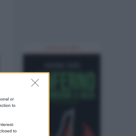
IL LIBRO DEL MESE
sonal or
ection to
nterest-
closed to