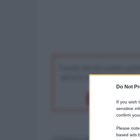
I nostri articoli saranno gratu
preserva la libera infor
Do Not Pr
Dona 1€
Don
If you wish 
sensitive in
confirm your
Please note
based ads b
di Fabrizio Verde