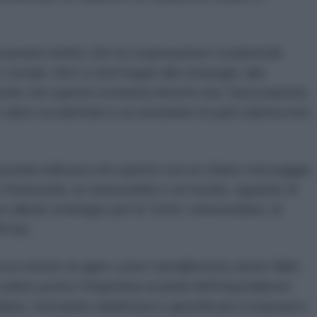
nciavano inoltre che la cooperazione comprende
sociali, oltre a temi legati alla strategia, alla
 modo che questa vicinanza diventi una "associazione
i valori occidentali a cui entrambe le parti aderiscono:
nezuela indicava che questo era un chiaro messaggio
 Venezuela, ai venezuelani e al mondo, riguardo al
 alleati strategici per la “lotta” venezuelana, di
'Iran.
 mente di agire come l’ultraliberista Javier Milei
ubito posto l’Argentina ai piedi dell’imperialismo
iano. Arrivando addirittura a giustificare il massacro