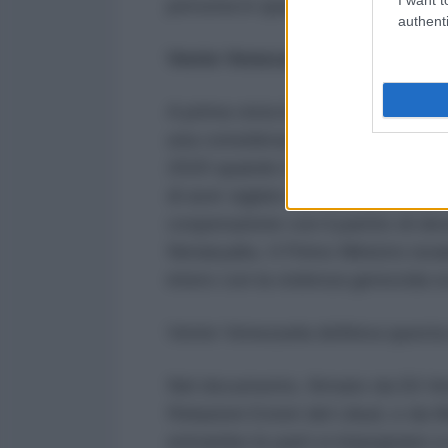
persona in quanto essere umano”
authenti
Vente Venezuela e Likud
A prima vista la forte denuncia d
una considerazione inquietante e le
2020 quando il partito di oppos
di aver siglato attraverso la sua
cooperazione con il partito di de
Netanyahu. Il Primo Ministro isra
intero con la violenza genocida s
Vente Venezuela definiva questa 
Nel documento, firmato da Eli Ve
Relazioni Esteri del Likud, e da
entrambe le parti si impegnano a ra