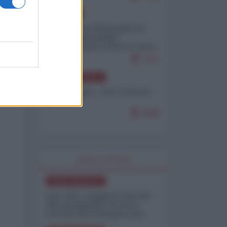
EUROPA
Petro accusa Netanyahu di
essere responsabile
"dell'invasione civile di Ceuta
da parte dei marocchini"
7117
NORD-AMERICA
Chris Hedges - Don Corleone
Trump
6969
WORLD AFFAIRS
NORD-AMERICA
Iran-USA, scoppia il caso dei
dati manipolati: il nuovo
metodo del Pentagono per
minimizzare le perdite