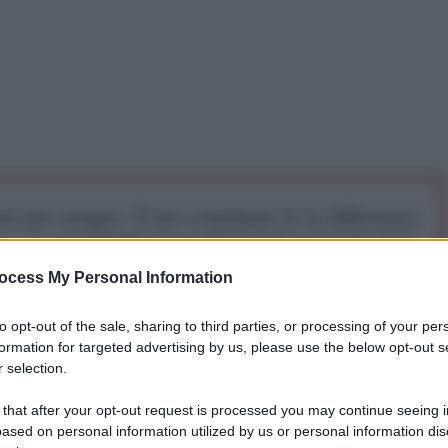
iti per sempre. Il tuo contributo fa la differenza:
mazione. L'ANTIDIPLOMATICO SEI ANCHE TU!
ocess My Personal Information
a 5€
Dona 15€
Scegli importo
to opt-out of the sale, sharing to third parties, or processing of your per
formation for targeted advertising by us, please use the below opt-out s
 selection.
 that after your opt-out request is processed you may continue seeing i
ased on personal information utilized by us or personal information dis