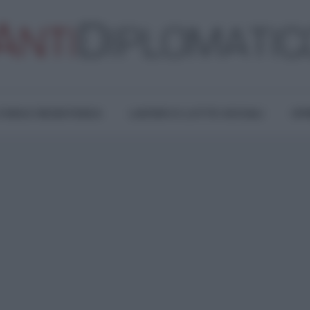
TURA E RESISTENZA
LAVORO E LOTTE SOCIALI
OPI