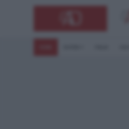
HOME
ESTERI
ITALIA
CUL