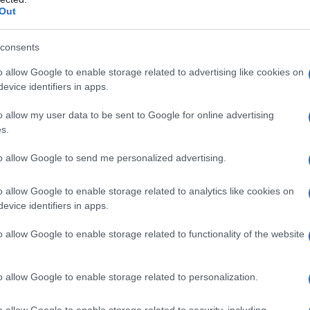
 un'intelligenza brutale dovuta alla mediocre
Out
a dichiarato Saab durante una conversazione con il
ano Miguel Ángel Pérez Pirela.
consents
o allow Google to enable storage related to advertising like cookies on
quillo, tutto sarà pace e amore. La controcultura
evice identifiers in apps.
 a questo falso discorso. E’ tutto così falso", ha
o allow my user data to be sent to Google for online advertising
s.
to allow Google to send me personalized advertising.
lo scenario peggiore per il Venezuela si
e andasse al potere. "Queste persone, che hanno
o allow Google to enable storage related to analytics like cookies on
 luride, funeree e apocalittiche, gli omicidi, la
evice identifiers in apps.
azione nei confronti del nostro popolo più umile,
o allow Google to enable storage related to functionality of the website
", la sua riflessione.
peggiore a quello che lo Stato di Israele sta facendo
o allow Google to enable storage related to personalization.
afah. Sterminio fisico e distruzione non solo della
o allow Google to enable storage related to security, including