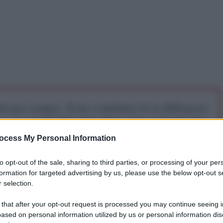
iti per sempre. Il tuo contributo fa la differenza:
mazione. L'ANTIDIPLOMATICO SEI ANCHE TU!
ocess My Personal Information
a 5€
Dona 15€
Scegli importo
to opt-out of the sale, sharing to third parties, or processing of your per
formation for targeted advertising by us, please use the below opt-out s
 selection.
 that after your opt-out request is processed you may continue seeing i
ased on personal information utilized by us or personal information dis
o per i diritti umani delle Nazioni Unite, Francesca