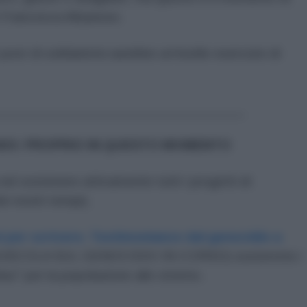
n Francesca Albanese.
post di solidarietà sarebbe un’inutile esercizio di
_________________________________
NOI: PROPRIO IN QUESTO MOMENTO
 nel sostenere attivamente tutti i progetti di
i nostri tempi).
 per scrivere. Testimonianze dal genocidio a
IUSCOLA SUL GENOCIDIO IN CORSO) sosterrete i
lus" per la popolazione allo stremo.