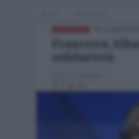
Home
IN PRIMO PIANO
11 Luglio 2025 
MEDITERRANEO
Francesca Alba
solidarietà
Francesco Guadagni
4292