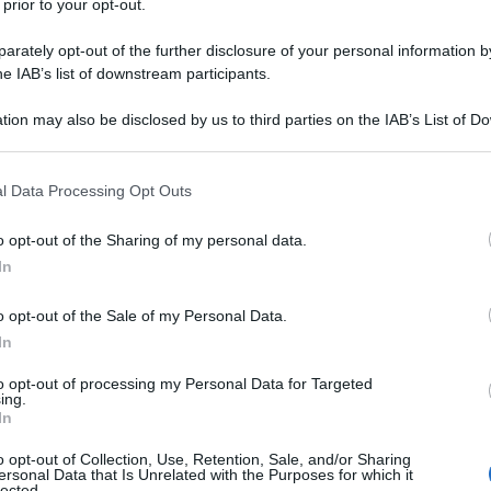
 prior to your opt-out.
ccidente e il suo padrino, gli Stati uniti d’America per
rately opt-out of the further disclosure of your personal information by
blica mondiale con i suoi rapporti, le sue interviste
he IAB’s list of downstream participants.
 nella Striscia di Gaza da parte di Israele è un vero e
tion may also be disclosed by us to third parties on the IAB’s List of 
 that may further disclose it to other third parties.
nel suo ultimo report
, il 2 luglio, ha rivelato il ruolo
 that this website/app uses one or more Google services and may gath
l Data Processing Opt Outs
including but not limited to your visit or usage behaviour. You may click 
ration che lucrano sul genocidio. “Imperdonable”
 to Google and its third-party tags to use your data for below specifi
come si permette una qualunque relatrice dell’Onu,
o opt-out of the Sharing of my personal data.
ogle consent section.
In
 paese in provincia di Avellino, invece di fare il
ti all’occidente quando si tratta di accusare Cina,
o opt-out of the Sale of my Personal Data.
dito nella piaga dimostrando, di fatto, come il
In
utra di guerre?
to opt-out of processing my Personal Data for Targeted
ing.
In
uto subire anche il fuoco amico dei Pro Palestina,
o non avrebbe denunciato la natura coloniale
o opt-out of Collection, Use, Retention, Sale, and/or Sharing
ersonal Data that Is Unrelated with the Purposes for which it
si come se fosse una leader di qualche movimento un
lected.