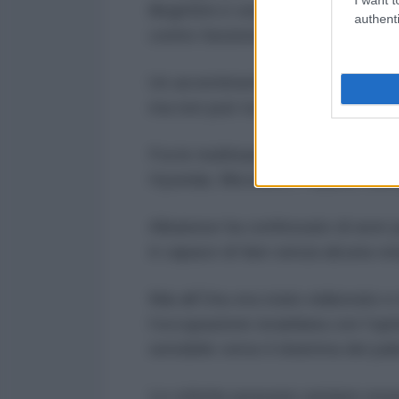
illegittimi e vergognosi tentativi 
authenti
contro funzionari, aziende e dirige
Un avvertimento in stile mafioso
ma non può toccare l’establishm
Fra le multinazionali citate dalla 
Hyundai, Microsoft, Palantir, sol
Albanese ha confessato di aver p
è capace di fare senza alcuna ve
Mai all’Onu era stato elaborato 
l’occupazione israeliana con l’op
sensibile verso il dramma dei pal
Le critiche possono sempre esser