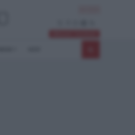
ACCEDI
Abbonati / Sostienici
NIONI
SHOP