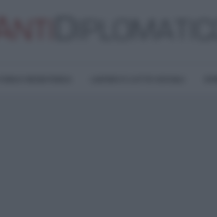
TURA E RESISTENZA
LAVORO E LOTTE SOCIALI
OPI