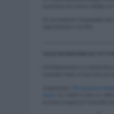
sostenere ed essere solidali co
Se succedesse l’irreparabile fare 
opportunismo e di viltà.
_________________________
GAZA HA BISOGNO DI TUTTI 
l'AntiDiplomatico è in prima linea
Gazzella Onlus a Gaza (Gli eroi de
Acquistando
"Ho ancora le mani
Gaza"
(IL LIBRO CON LA L MA
prossimi progetti di "Gazzella On