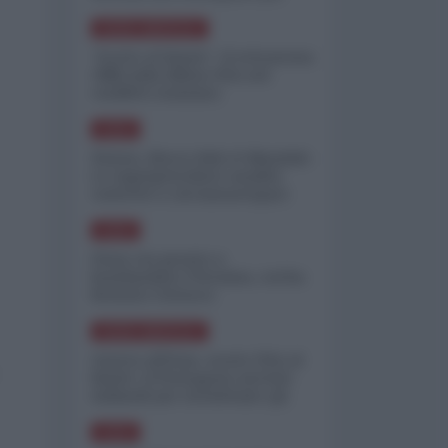
minimizzare le perdite
NORD-AMERICA
"Scorte al limite": il retroscena
CNN sulla difesa USA nel
conflitto iraniano
ASIA
Yemen, blocco Bab el-Mandab:
Le superpetroliere saudite
costrette a circumnavigare
l'Africa
ASIA
l'Iran era pronto a
bombardare l'Ucraina, cos'ha
fermato l'attacco
NORD-AMERICA
Guerra all'Iran, scorte USA al
limite: il Pentagono investe
miliardi per ricostituire gli
arsenali
ASIA