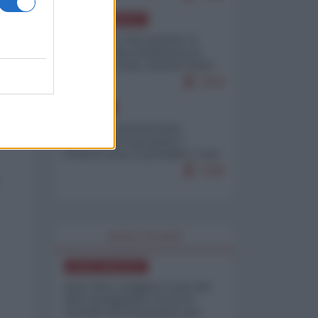
NORD-AMERICA
Il "mistero" dei numeri: il
governo Usa minimizza le
vittime in Iran, mentre fonti
interne...
7679
EUROPA
Mosca: le esercitazioni
nucleari di Germania e
Francia sono il preludio a una
guerra contro la Russia
7349
WORLD AFFAIRS
NORD-AMERICA
Iran-USA, scoppia il caso dei
dati manipolati: il nuovo
metodo del Pentagono per