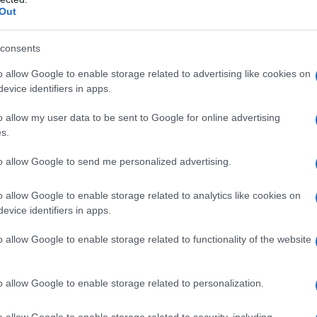
Out
consents
colosità del suo rapporto è Washington. L'Impero ha
o alla rovescia, rimuovendo all'inizio della settimana
o allow Google to enable storage related to advertising like cookies on
evice identifiers in apps.
niera per il Fronte al-Nusra, in seguito nota come
lista delle organizzazioni terroristiche.
o allow my user data to be sent to Google for online advertising
s.
guinario tagliagole come Ahmad al-Sharaa, ex braccio
to allow Google to send me personalized advertising.
gdadi, che ha preso il potere in Siria e che sta
minoranze religiose
, e poi allo stesso tempo il
o allow Google to enable storage related to analytics like cookies on
a annunciato il 9 luglio che Washington ha
evice identifiers in apps.
“campagna di guerra politica” e precisato “ed
o allow Google to enable storage related to functionality of the website
 Israele”.
o allow Google to enable storage related to personalization.
o: "Oggi impongo sanzioni alla relatrice speciale del
e Nazioni Unite, Francesca Albanese, per i suoi
o allow Google to enable storage related to security, including