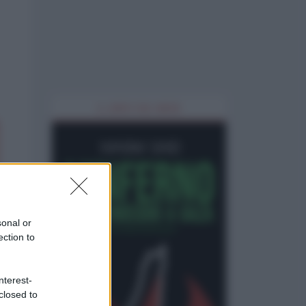
IL LIBRO DEL MESE
sonal or
ection to
nterest-
closed to