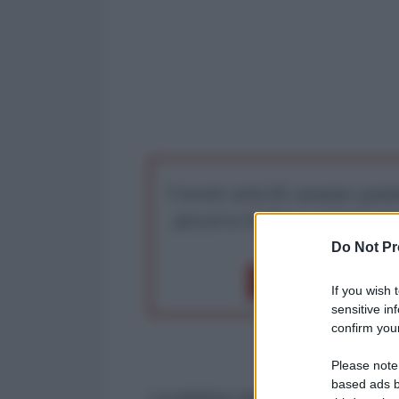
I nostri articoli saranno gratu
preserva la libera infor
Do Not Pr
Dona 1€
Don
If you wish 
sensitive in
confirm your
Please note
based ads b
La relatrice speciale del Consigli