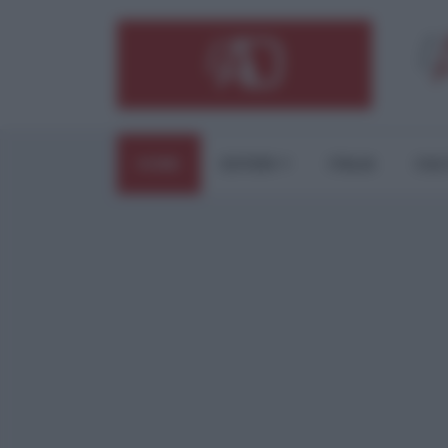
HOME
ESTERI
ITALIA
CUL