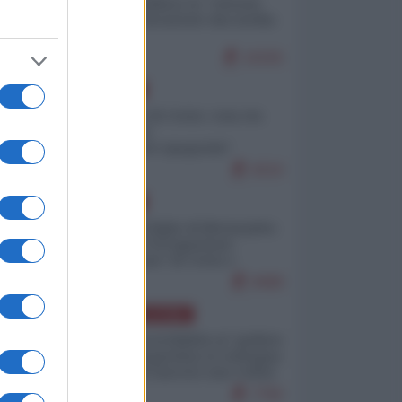
Quali sarebbero le “vittorie
ucraine” decantate dai media
italici?
10155
EUROPA
Invasione di Ceuta: cosa sta
accadendo
nell'enclave spagnola?
9210
EUROPA
Quando il figlio di Netanyahu
incitava "l'occupazione
musulmana" di Ceuta e
Melilla
8468
AMERICA LATINA
Dalla Convertibilità al "grillete
fiscal": l'Argentina si consegna
ai mercati (ancora una volta)
7782